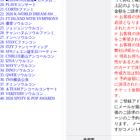
20. PLAVEコンサート
上記のような
21. CORTISファンミ
金額をご請求
22. 2026 K-WORLD DREAM AWARDS
※
お客様の
23. FT ISLAND WITH SYMPHONY
必須となりま
24. 優里ソウルコン
されたカード
25. ジェジュンソウルコン
26. チャンハヌムソウルファンミ
※
お客様の
27. ドンへソウルコン
をご希望され
28. STAYCファンコン
※
お客様の
29. ITZYファンミーティング
弊社
LINE
から
30. SF9ジェユン誕生日パーティー
※
現在お持
31. CNBLUE釜山アンコールコン
32. IZNAソウルコン
性があるため
33. WAYVソウルコン
のカードで決
34. DINOソウルコン
作成方法は別
35. QWERソウルコン
※
予約金額
36. TWS横浜公演
に決済された
37. テミンソウルコン
38. ＆TEAMアンコールコンサート
チケット金
39. VERIVERYソウルコン
す。
40. 2026 SPOTV K-POP AWARDS
※
ご登録ア
にメールが届
後のご請求の
ージのご予約
ります。 メ
すがコメント