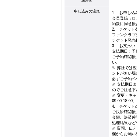
座席図
申し込みの流れ
1.
お申し込
会員登録→ロ
約款に同意後
2.
チケット
ファンクラブ
チケット発売
3.
お支払い
支払期日：予
ご予約確認後
い。
※
弊社では翌
ントが無い場
必ずご予約ペ
※
支払期日ま
のでご注意下
※
変更・キャ
09:00-18:00
、
4.
チケット
ご決済確認後
金額、決済確
処理結果など
※
質問、伝え
欄からお願い