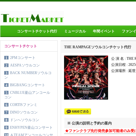
コンサートチケット代行
ミュージカル
年間イベント
ファン
コンサートチケット
THE RAMPAGEソウルコンチケット代行
2PMコンサート
1
公 演 名 : TH
公演日程 :
202
AESPAソウルコン
2
公演場所 :
延世
BACK NUMBERソウルコ
3
ン
BIGBANGコンサート
4
CNBLUE釜山アンコール
5
コン
CORTISファンミ
6
DINOソウルコン
7
ドンへソウルコン
8
※ 公演の説明と予約の案内
ENHYPEN釜山コンサート
9
★ファンクラブ先行発売参加可能者のみ受
＆TEAMアンコールコンサ
10