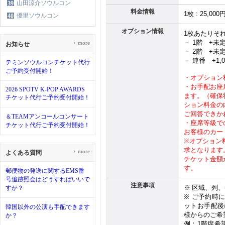
山田涼介ソウルコン
39
料金情報
1
枚
: 25,000
優里ソウルコン
40
オプション情報
1
枚あたりそ
›
－ 1
階
+
未
more
お知らせ
－ 2
階
+
未
－ 連番
+1,
テミンソウルコンチケット代行
ご予約受付開始！
・オプション
・お手配お座
2026 SPOTV K-POP AWARDS
ます。（確保
チケット代行ご予約受付開始！
ション料金の
ご回答できか
＆TEAMアンコールコンサート
・座席等級で
チケット代行ご予約受付開始！
お客様のカー
※
オプション
求となります
›
more
よくある質問
チケット金額
す。
郵便物の発送に関するEMS番
号追跡照会はどうすればいいで
注意事項
※
区域、列、
すか？
※
ご予約時
ットお手配後
韓国以外の公演も手配できます
様からのご希
か？
例：
1
階席希