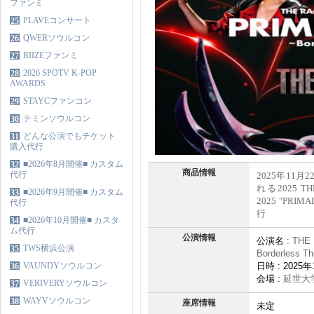
ファンミ
PLAVEコンサート
25
QWERソウルコン
26
RIIZEファンミ
27
2026 SPOTV K-POP
28
AWARDS
STAYCファンコン
29
テミンソウルコン
30
どんな公演でもチケット
31
購入代行
■2026年8月開催■ カスタム
32
商品情報
代行
2025年11
れる2025 T
■2026年9月開催■ カスタム
33
2025 "PRIMA
代行
行
■2026年10月開催■ カスタ
34
ム代行
公演情報
公演名
:
THE 
TWS横浜公演
35
Borderless T
VAUNDYソウルコン
日時
: 2025
年
36
会場
:
延世大
VERIVERYソウルコン
37
WAYVソウルコン
38
座席情報
未定