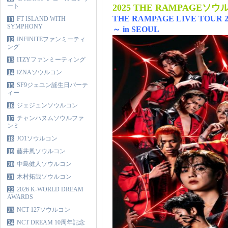
ート
2025 THE RAMPAGE
THE RAMPAGE LIVE TOUR 202
FT ISLAND WITH
11
SYMPHONY
～ in SEOUL
INFINITEファンミーティ
12
ング
ITZYファンミーティング
13
IZNAソウルコン
14
SF9ジェユン誕生日パーテ
15
ィー
ジェジュンソウルコン
16
チャンハヌムソウルファ
17
ンミ
JO1ソウルコン
18
藤井風ソウルコン
19
中島健人ソウルコン
20
木村拓哉ソウルコン
21
2026 K-WORLD DREAM
22
AWARDS
NCT 127ソウルコン
23
NCT DREAM 10周年記念
24