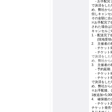
1.
-
お手配完
で決済をした
め、弊社から
但しキャンセ
その金額に合
※
お手配完了
された場合は
キャンセルご
1. -
配送完了
1. -
(
現地受領
2.
主催者の
1.
-
チケット
1.
-
チケット
で決済をした
め、弊社から
3.
主催者の
1.
-
予約延期
.
1.
-
チケット
1.
-
チケット
で決済をした
め、弊社から
お手配後、
※
1
枚追加
+5,00
4.
確保後のチ
4.
-
チケット
チケット発売
ありません）