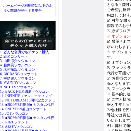
となる可能性
ホームページ利用時に以下のよ
ご希望お座席
うな問題が発生する場合
約はしており
※
可能な限
階数でのお手
※
必ずフロア
※
オプション
※
希望され
求いたします
1. どんな公演でもチケット購入代行
※
オプショ
2. 2PMコンサート
す。
3. 山田涼介ソウルコン
※
オプション
4. 藤井風ソウルコン
※
ファンク
5. 木村拓哉ソウルコン
代行が可能で
6. BIGBANGコンサート
※
お客様の
7. 中島健人ソウルコン
8. VAUNDYソウルコン
保となります
9. NCT 127ソウルコン
※
ファンクラ
10. BACK NUMBERソウルコン
※
基本的に連
11. INFINITEファンミーティング
※
ご本人様名
12. NCT DREAM 10周年記念ファンミ
報と生年月日
13. ■2026年8月開催■ カスタム代行
14. ENHYPEN釜山コンサート
※
他社様で代
15. JO1ソウルコン
弊社では責任
16. ■2026年9月開催■ カスタム代行
いいたします
17. RIIZEファンミ
例：弊社で確
18. AESPAソウルコン
19. ■2026年10月開催■ カスタム代行
って弊社で確