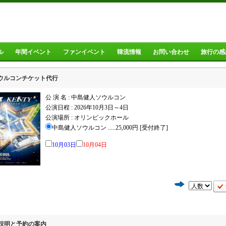
ル
年間イベント
ファンイベント
韓流情報
お問い合わせ
旅行の感
ウルコンチケット代行
公 演 名 : 中島健人ソウルコン
公演日程 :
2026年10月3日～4日
公演場所 :
オリンピックホール
中島健人ソウルコン .....25,000円 [受付終了]
10月03日
10月04日
の説明と予約の案内