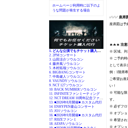
ホームページ利用時に以下のよ
うな問題が発生する場合
✅✅✅
座席
座席図は予
🔥🔥🔥
注意
1. どんな公演でもチケット購入代行
※ 区域、
2. 2PMコンサート
※ ご予約
3. 山田涼介ソウルコン
4. 藤井風ソウルコン
として表示
5. 木村拓哉ソウルコン
例：1階席
6. BIGBANGコンサート
7. 中島健人ソウルコン
ご希望お座
8. VAUNDYソウルコン
9. NCT 127ソウルコン
い！
10. BACK NUMBERソウルコン
※ 可能な
11. INFINITEファンミーティング
12. NCT DREAM 10周年記念ファンミ
す。
13. ■2026年8月開催■ カスタム代行
※ 必ずフ
14. ENHYPEN釜山コンサート
15. JO1ソウルコン
※ オプシ
16. ■2026年9月開催■ カスタム代行
17. RIIZEファンミ
※ 希望さ
18. AESPAソウルコン
※ オプシ
19. ■2026年10月開催■ カスタム代行