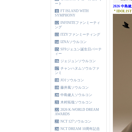
ート
2026 中
FT ISLAND WITH
11
＂IDOL1ST 
SYMPHONY
INFINITEファンミーティ
12
ング
ITZYファンミーティング
13
IZNAソウルコン
14
SF9ジェユン誕生日パーテ
15
ィー
ジェジュンソウルコン
16
チャンハヌムソウルファ
17
ンミ
JO1ソウルコン
18
藤井風ソウルコン
19
中島健人ソウルコン
20
木村拓哉ソウルコン
21
2026 K-WORLD DREAM
22
AWARDS
NCT 127ソウルコン
23
NCT DREAM 10周年記念
24