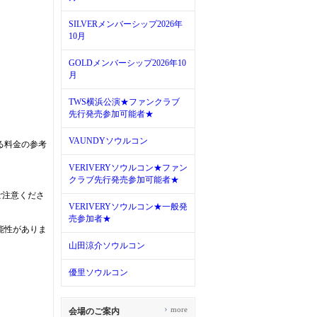
SILVERメンバーシップ2026年
10月
GOLDメンバーシップ2026年10
月
TWS横浜公演★ファンクラブ
先行発売参加可能者★
VAUNDYソウルコン
る料金の参考
VERIVERYソウルコン★ファン
。
クラブ先行発売参加可能者★
ご注意くださ
VERIVERYソウルコン★一般発
売参加者★
能性がありま
山田涼介ソウルコン
優里ソウルコン
›
more
会場のご案内