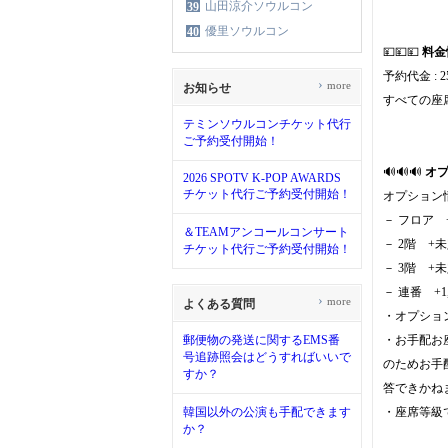
山田涼介ソウルコン
39
優里ソウルコン
40
💴💴💴
料金
予約代金 : 25
›
more
お知らせ
すべての座
テミンソウルコンチケット代行
ご予約受付開始！
🔊🔊🔊
オ
2026 SPOTV K-POP AWARDS
チケット代行ご予約受付開始！
オプション
－ フロア 
＆TEAMアンコールコンサート
－ 2階 +
チケット代行ご予約受付開始！
－ 3階 +
－ 連番 +
›
more
よくある質問
・オプショ
郵便物の発送に関するEMS番
・お手配お
号追跡照会はどうすればいいで
のためお手
すか？
答できかね
韓国以外の公演も手配できます
・座席等級
か？