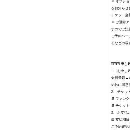
※ オプシ
をお知らせ
チケット金
※ ご登録
すのでご注
ご予約ペー
るなどの場
☑️☑️☑️
申し
1. お申し
会員登録→
約款に同意
2. チケッ
📆 ファン
📆 チケッ
3. お支払
📅 支払期
ご予約確認