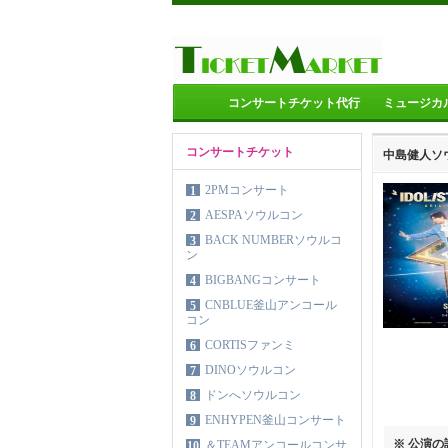
コンサートチケット代行
ミュージカ
コンサートチケット
中島健人ソ
2PMコンサート
1
AESPAソウルコン
2
BACK NUMBERソウルコ
3
ン
BIGBANGコンサート
4
CNBLUE釜山アンコール
5
コン
CORTISファンミ
6
DINOソウルコン
7
ドンへソウルコン
8
ENHYPEN釜山コンサート
9
※ 公演
＆TEAMアンコールコンサ
10