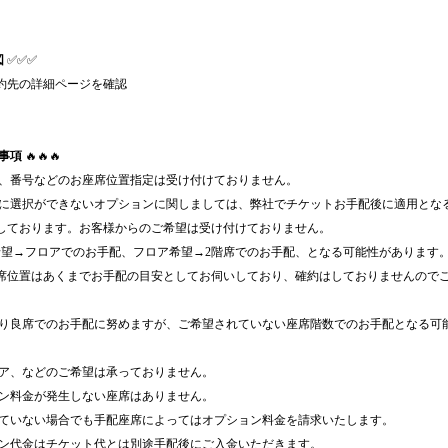
図
✅✅✅
約先の詳細ページを確認
事項
🔥🔥🔥
列、番号などのお座席位置指定は受け付けておりません。
時に選択ができないオプションに関しましては、弊社でチケットお手配後に適用とな
しております。お客様からのご希望は受け付けておりません。
希望→フロアでのお手配、フロア希望→2階席でのお手配、となる可能性があります
席位置はあくまでお手配の目安としてお伺いしており、確約はしておりませんので
限り良席でのお手配に努めますが、ご希望されていない座席階数でのお手配となる可
ロア、などのご希望は承っておりません。
ョン料金が発生しない座席はありません。
れていない場合でも手配座席によってはオプション料金を請求いたします。
ョン代金はチケット代とは別途手配後にご入金いただきます。