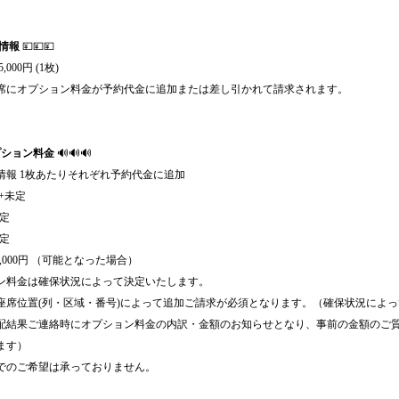
情報
💴💴💴
,000円 (1枚)
席にオプション料金が予約代金に追加または差し引かれて請求されます。
プション料金
🔊🔊🔊
情報 1枚あたりそれぞれ予約代金に追加
+未定
未定
未定
1,000円 （可能となった場合）
ン料金は確保状況によって決定いたします。
座席位置(列・区域・番号)によって追加ご請求が必須となります。（確保状況によ
配結果ご連絡時にオプション料金の内訳・金額のお知らせとなり、事前の金額のご
ます）
でのご希望は承っておりません。