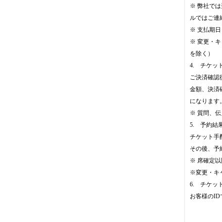
※ 弊社で
ルではご連
※ 支払期
※ 変更・キャ
を除く）
4. チケッ
ご決済確認
金額、決済
になります
※ 質問、
5. 予約
チケット手
その後、予
※ 席確定
※変更・キ
6. チケッ
お客様のI