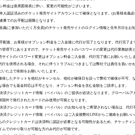
ョン料金は座席図発表に伴い、変更の可能性がございます。
の本人認証済みのチケット発売サイトアカウントにて確保となります。(お客様名義必
に連番でのお手配は困難となります。
様名義(ご参加いただく方全員)のチケット発売サイトのログイン情報と生年月日をお
お手配後、お客様がオプション料金をご入金後に代行が完了となります。代行完了ま
の管理下にありますので、チケット発売サイトのパスワードの変更は代行業務妨害
売サイトのパスワード変更はオプション料金ご入金後、代行完了後にお願いいたし
代行を併用される場合、それに伴うトラブルにつきましては弊社では責任を負いか
だいた上で依頼をお願いいたします。
確保したチケットを他社がキャンセル、他社が確保日を誤って弊社で確保が不可、
な場合でも返金対応は不可となり、オプション料金を含む金額をご請求します。
の決済クレジットカード情報（ペイパル）のご提供が必須となります。グローバルア
韓国外で発行されたカードのみ使用が可能となります。
の決済クレジットカード情報（ペイパル）のお知らせをご希望されない場合は、代行
の決済クレジットカード情報（ペイパル）はご入金後弊社LINEからご連絡をお願いい
ちのクレジットカードは決済時に認証が必要となる可能性があるため、チケッティング
イムでのやり取りが可能な方のみ代行が可能です。