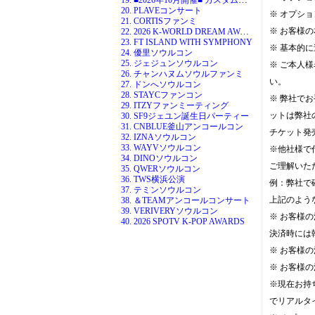
20. PLAVEコンサート
※ オプシ
21. CORTISファンミ
22. 2026 K-WORLD DREAM AWARDS
※ お客様
23. FT ISLAND WITH SYMPHONY
※ 基本的
24. 優里ソウルコン
25. ジェジュンソウルコン
※ ご本人
26. チャンハヌムソウルファンミ
い。
27. ドンへソウルコン
28. STAYCファンコン
※ 弊社で
29. ITZYファンミーティング
ットは弊社
30. SF9ジェユン誕生日パーティー
31. CNBLUE釜山アンコールコン
チケット発
32. IZNAソウルコン
33. WAYVソウルコン
※他社様で
34. DINOソウルコン
ご理解いた
35. QWERソウルコン
36. TWS横浜公演
例：弊社で
37. テミンソウルコン
上記のよう
38. ＆TEAMアンコールコンサート
39. VERIVERYソウルコン
※ お客様
40. 2026 SPOTV K-POP AWARDS
決済時には
※ お客様
※ お客様
※現在お持
でリアルタ