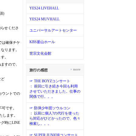
YES24 LIVEHALL
須)
YES24 MUVHALL
知らせくださ
ユニバーサルアートセンター
KBS釜山ホール
では確保チケ
となります。
世宗文化会館
ます。
ねますので、
›
more
旅行の感想
など
☞ THE BOYZコンサート
： 前回に引き続き今回も利用
させていただきました。仕事の
カウントでの
関係で行。。。
不可です。
☞ 防弾少年団ソウルコン
： 以前に個人?の代行を使った
たします。
ら対応がひどかったので、色々
時にLINE
検索し。。。
☞ SUPER JUNIORコンサート