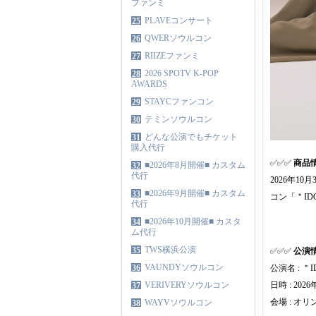
ファンミ
PLAVEコンサート
25
QWERソウルコン
26
RIIZEファンミ
27
2026 SPOTV K-POP
28
AWARDS
STAYCファンコン
29
テミンソウルコン
30
どんな公演でもチケット
31
購入代行
✅✅✅
商品
■2026年8月開催■ カスタム
32
代行
2026年10
■2026年9月開催■ カスタム
33
コン「＂IDOL
代行
■2026年10月開催■ カスタ
34
ム代行
TWS横浜公演
35
✅✅✅
公演
VAUNDYソウルコン
36
公演名 : ＂ID
VERIVERYソウルコン
日時 : 2026
37
会場 : オ
WAYVソウルコン
38