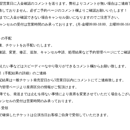
は翌営業日に入金確認のコメントを送ります。弊社よりコメントが無い場合はご連絡
絡しておりません。必ずご予約ページのコメント欄よりご確認お願いいたします！
日までに入金が確認できない場合キャンセル扱いになりますのでご注意下さい。
ンセルの受付は営業時間のみ承っております。(月-金曜09:00-18:00、土曜09:00-16
トの手配
後、チケットをお手配いたします。
確認、変更、修正、追加、キャンセル申請、処理結果など予約管理ページにてご確
。
伝えたい事などはスピーディーなやり取りができるコメント欄からお願い致します。
結果（手配結果の詳細）のご連絡
配結果は一般チケット発売翌日から5営業日以内にコメントにてご連絡致します。
約管理ページより座席区分の情報がご覧頂けます。
以降でも、発送までは止むを得ない事情により座席を変更させていただく場合もござ
ャンセルの受付は営業時間のみ承っております。
ト受領
Dで確保したチケットは公演当日お客様ご自身で受領していただきます。