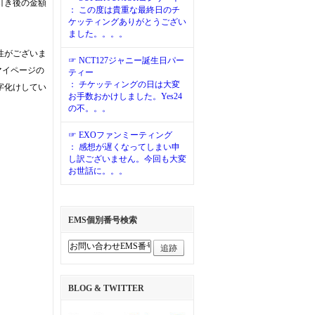
引き後の金額
： この度は貴重な最終日のチ
ケッティングありがとうござい
ました。。。。
性がございま
☞ NCT127ジャニー誕生日パー
マイページの
ティー
： チケッティングの日は大変
字化けしてい
お手数おかけしました。Yes24
の不。。。
☞ EXOファンミーティング
： 感想が遅くなってしまい申
し訳ございません。今回も大変
お世話に。。。
EMS個別番号検索
追跡
BLOG & TWITTER