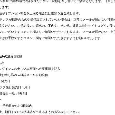
ョン料金ご請求時に決済されたチケット金額を差し引いてご請求となります。（差し
します）
額がオプション料金を上回る場合には差額を返金致します。
アドレスが携帯のものや受信設定されていない場合は、正常にメールが届かない可能
意ください。ご予約後のご請求のご案内や、その他ご連絡は弊社サイトログイン後
ジにございますコメント欄よりご確認いただいております。 メールが届かない、文
合はお手数ですがコメント欄をご確認いただきますようお願いいたします！
込みの流れ
☑️☑️☑️
込み
ログイン→お申し込み画面へ必要事項を記入
後お申し込み→確認メール自動発信
ト発売日
クラブ先行発売日：月日
ト発売日一般：6月4日
い
日：予約日から1~3日以内
後、期日までに決済確認が出来るようお振込みして下さい。