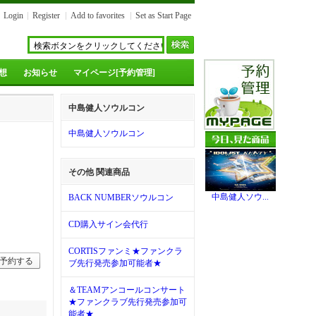
Login
Register
Add to favorites
Set as Start Page
想
お知らせ
マイページ[予約管理]
中島健人ソウルコン
中島健人ソウルコン
その他 関連商品
中島健人ソウ...
BACK NUMBERソウルコン
CD購入サイン会代行
CORTISファンミ★ファンクラ
予約する
ブ先行発売参加可能者★
＆TEAMアンコールコンサート
★ファンクラブ先行発売参加可
能者★