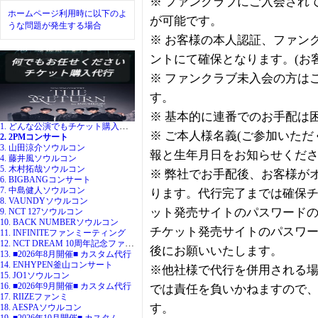
※ ファンクラブにご入会され
ホームページ利用時に以下のよ
が可能です。
うな問題が発生する場合
※ お客様の本人認証、ファン
ントにて確保となります。(お
※ ファンクラブ未入会の方は
す。
※ 基本的に連番でのお手配は
1. どんな公演でもチケット購入代行
※ ご本人様名義(ご参加いた
2. 2PMコンサート
3. 山田涼介ソウルコン
報と生年月日をお知らせくだ
4. 藤井風ソウルコン
5. 木村拓哉ソウルコン
※ 弊社でお手配後、お客様が
6. BIGBANGコンサート
7. 中島健人ソウルコン
ります。代行完了までは確保
8. VAUNDYソウルコン
ット発売サイトのパスワード
9. NCT 127ソウルコン
10. BACK NUMBERソウルコン
チケット発売サイトのパスワ
11. INFINITEファンミーティング
12. NCT DREAM 10周年記念ファンミ
後にお願いいたします。
13. ■2026年8月開催■ カスタム代行
14. ENHYPEN釜山コンサート
※他社様で代行を併用される
15. JO1ソウルコン
16. ■2026年9月開催■ カスタム代行
では責任を負いかねますので
17. RIIZEファンミ
す。
18. AESPAソウルコン
19. ■2026年10月開催■ カスタム代行