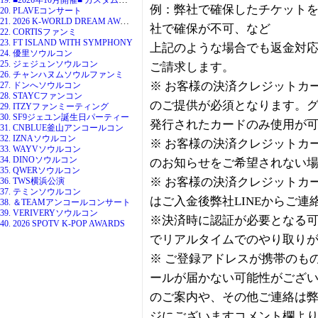
例：弊社で確保したチケット
20. PLAVEコンサート
21. 2026 K-WORLD DREAM AWARDS
社で確保が不可、など
22. CORTISファンミ
23. FT ISLAND WITH SYMPHONY
上記のような場合でも返金対
24. 優里ソウルコン
25. ジェジュンソウルコン
ご請求します。
26. チャンハヌムソウルファンミ
※ お客様の決済クレジットカー
27. ドンへソウルコン
28. STAYCファンコン
のご提供が必須となります。
29. ITZYファンミーティング
30. SF9ジェユン誕生日パーティー
発行されたカードのみ使用が
31. CNBLUE釜山アンコールコン
32. IZNAソウルコン
※ お客様の決済クレジットカー
33. WAYVソウルコン
34. DINOソウルコン
のお知らせをご希望されない
35. QWERソウルコン
※ お客様の決済クレジットカー
36. TWS横浜公演
37. テミンソウルコン
はご入金後弊社LINEからご
38. ＆TEAMアンコールコンサート
39. VERIVERYソウルコン
※決済時に認証が必要となる可
40. 2026 SPOTV K-POP AWARDS
でリアルタイムでのやり取り
※ ご登録アドレスが携帯のも
ールが届かない可能性がござ
のご案内や、その他ご連絡は
ジにございますコメント欄より