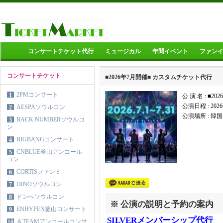
コンサートチケット代行
ミュージカル
年間イベント
ファン
コンサートチケット
■2026年7月開催■ カスタムチケット代行
2PMコンサート
1
公 演 名 : ■2
公演日程 :
20
AESPAソウルコン
2
公演場所 :
韓国
BACK NUMBERソウルコ
3
ン
BIGBANGコンサート
4
CNBLUE釜山アンコール
5
コン
CORTISファンミ
6
DINOソウルコン
7
ドンへソウルコン
8
※ 公演の説明と予約の案内
ENHYPEN釜山コンサート
9
SILVERメンバーシップ代行
＆TEAMアンコールコンサ
10