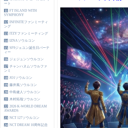
ート
FT ISLAND WITH
11
SYMPHONY
INFINITEファンミーティ
12
ング
ITZYファンミーティング
13
IZNAソウルコン
14
SF9ジェユン誕生日パーテ
15
ィー
ジェジュンソウルコン
16
チャンハヌムソウルファ
17
ンミ
JO1ソウルコン
18
藤井風ソウルコン
19
中島健人ソウルコン
20
木村拓哉ソウルコン
21
2026 K-WORLD DREAM
22
AWARDS
NCT 127ソウルコン
23
NCT DREAM 10周年記念
24