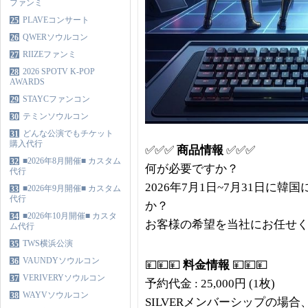
ファンミ
PLAVEコンサート
25
QWERソウルコン
26
RIIZEファンミ
27
2026 SPOTV K-POP
28
AWARDS
STAYCファンコン
29
テミンソウルコン
30
どんな公演でもチケット
31
購入代行
✅✅✅
商品情報
✅✅✅
■2026年8月開催■ カスタム
32
何が必要ですか？
代行
2026年7月1日~7月31日
■2026年9月開催■ カスタム
33
代行
か？
■2026年10月開催■ カスタ
34
お客様の希望を当社にお任せ
ム代行
TWS横浜公演
35
VAUNDYソウルコン
36
💴💴💴
料金情報
💴💴💴
VERIVERYソウルコン
37
予約代金 : 25,000円 (1枚)
WAYVソウルコン
38
SILVERメンバーシップの場