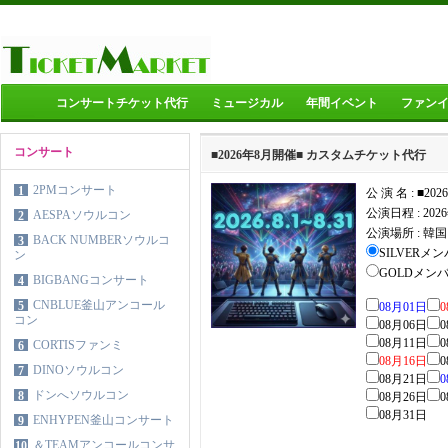
コンサートチケット代行
ミュージカル
年間イベント
ファン
コンサート
■2026年8月開催■ カスタムチケット代行
2PMコンサート
1
公 演 名 : ■2
公演日程 :
20
AESPAソウルコン
2
公演場所 :
韓国
BACK NUMBERソウルコ
3
SILVERメンバ
ン
GOLDメンバー
BIGBANGコンサート
4
CNBLUE釜山アンコール
5
08月01日
0
コン
08月06日
0
08月11日
0
CORTISファンミ
6
08月16日
0
DINOソウルコン
7
08月21日
0
ドンへソウルコン
8
08月26日
0
08月31日
ENHYPEN釜山コンサート
9
＆TEAMアンコールコンサ
10