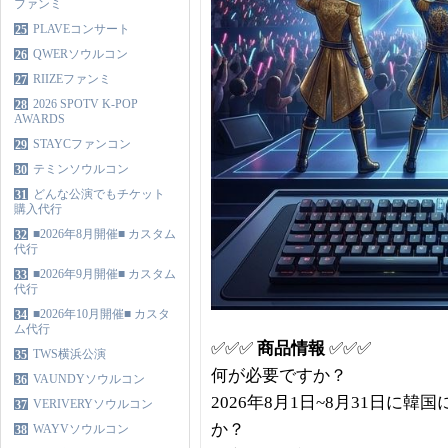
ファンミ
PLAVEコンサート
25
QWERソウルコン
26
RIIZEファンミ
27
2026 SPOTV K-POP
28
AWARDS
STAYCファンコン
29
テミンソウルコン
30
どんな公演でもチケット
31
購入代行
■2026年8月開催■ カスタム
32
代行
■2026年9月開催■ カスタム
33
代行
■2026年10月開催■ カスタ
34
ム代行
✅✅✅
商品情報
✅✅✅
TWS横浜公演
35
何が必要ですか？
VAUNDYソウルコン
36
2026年8月1日~8月31日
VERIVERYソウルコン
37
か？
WAYVソウルコン
38