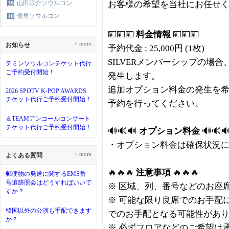
山田涼介ソウルコン
お客様の希望を当社にお任せ
39
優里ソウルコン
40
💴💴💴
料金情報
💴💴💴
›
more
お知らせ
予約代金 : 25,000円 (1枚)
SILVERメンバーシップの場
テミンソウルコンチケット代行
ご予約受付開始！
発生します。
追加オプション料金の発生を希
2026 SPOTV K-POP AWARDS
チケット代行ご予約受付開始！
予約を行ってください。
＆TEAMアンコールコンサート
チケット代行ご予約受付開始！
🔊🔊🔊
オプション料金
🔊🔊
・オプション料金は確保状況
›
more
よくある質問
🔥🔥🔥
注意事項
🔥🔥🔥
郵便物の発送に関するEMS番
号追跡照会はどうすればいいで
※ 区域、列、番号などのお座
すか？
※ 可能な限り良席でのお手配
韓国以外の公演も手配できます
でのお手配となる可能性があ
か？
※ 必ずフロアなどのご希望は