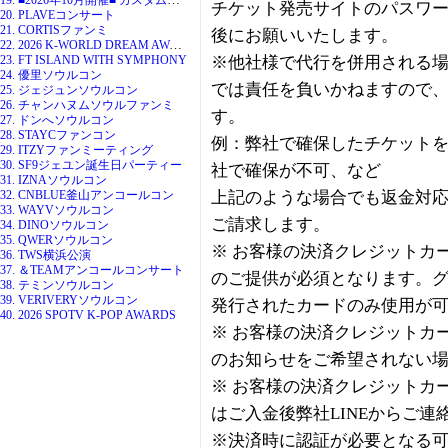
チケット発売サイトのパスワ
20. PLAVEコンサート
21. CORTISファンミ
後にお願いいたします。
22. 2026 K-WORLD DREAM AWARDS
23. FT ISLAND WITH SYMPHONY
※他社様で代行を併用される
24. 優里ソウルコン
では責任を負いかねますので
25. ジェジュンソウルコン
26. チャンハヌムソウルファンミ
す。
27. ドンへソウルコン
28. STAYCファンコン
例：弊社で確保したチケット
29. ITZYファンミーティング
30. SF9ジェユン誕生日パーティー
社で確保が不可、など
31. IZNAソウルコン
32. CNBLUE釜山アンコールコン
上記のような場合でも返金対
33. WAYVソウルコン
ご請求します。
34. DINOソウルコン
35. QWERソウルコン
※ お客様の決済クレジットカー
36. TWS横浜公演
37. ＆TEAMアンコールコンサート
のご提供が必須となります。
38. テミンソウルコン
39. VERIVERYソウルコン
発行されたカードのみ使用が
40. 2026 SPOTV K-POP AWARDS
※ お客様の決済クレジットカー
のお知らせをご希望されない
※ お客様の決済クレジットカー
はご入金後弊社LINEからご
※決済時に認証が必要となる可