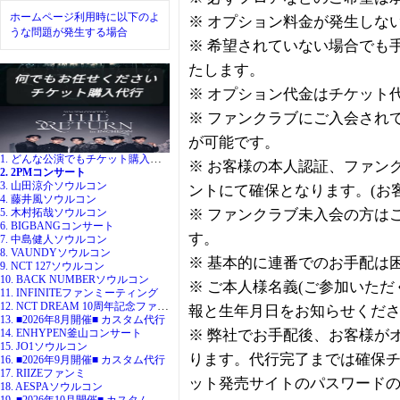
ホームページ利用時に以下のよ
※ オプション料金が発生しな
うな問題が発生する場合
※ 希望されていない場合でも
たします。
※ オプション代金はチケット
※ ファンクラブにご入会され
が可能です。
1. どんな公演でもチケット購入代行
※ お客様の本人認証、ファン
2. 2PMコンサート
3. 山田涼介ソウルコン
ントにて確保となります。(お
4. 藤井風ソウルコン
5. 木村拓哉ソウルコン
※ ファンクラブ未入会の方は
6. BIGBANGコンサート
す。
7. 中島健人ソウルコン
8. VAUNDYソウルコン
※ 基本的に連番でのお手配は
9. NCT 127ソウルコン
10. BACK NUMBERソウルコン
※ ご本人様名義(ご参加いた
11. INFINITEファンミーティング
12. NCT DREAM 10周年記念ファンミ
報と生年月日をお知らせくだ
13. ■2026年8月開催■ カスタム代行
14. ENHYPEN釜山コンサート
※ 弊社でお手配後、お客様が
15. JO1ソウルコン
ります。代行完了までは確保
16. ■2026年9月開催■ カスタム代行
17. RIIZEファンミ
ット発売サイトのパスワード
18. AESPAソウルコン
19. ■2026年10月開催■ カスタム代行