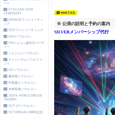
ート
FT ISLAND WITH
11
SYMPHONY
INFINITEファンミーティ
12
※ 公演の説明と予約の案内
ング
ITZYファンミーティング
13
SILVERメンバーシップ代行
IZNAソウルコン
14
SF9ジェユン誕生日パーテ
15
ィー
ジェジュンソウルコン
16
チャンハヌムソウルファ
17
ンミ
JO1ソウルコン
18
藤井風ソウルコン
19
中島健人ソウルコン
20
木村拓哉ソウルコン
21
2026 K-WORLD DREAM
22
AWARDS
NCT 127ソウルコン
23
NCT DREAM 10周年記念
24