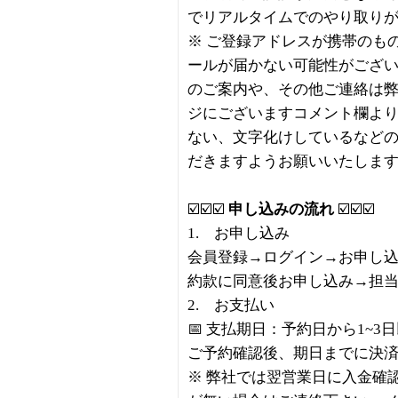
でリアルタイムでのやり取り
※ ご登録アドレスが携帯のも
ールが届かない可能性がござ
のご案内や、その他ご連絡は
ジにございますコメント欄より
ない、文字化けしているなど
だきますようお願いいたしま
☑️☑️☑️
申し込みの流れ
☑️☑️☑️
1. お申し込み
会員登録→ログイン→お申し
約款に同意後お申し込み→担
2. お支払い
📅 支払期日：予約日から1~3
ご予約確認後、期日までに決
※ 弊社では翌営業日に入金確