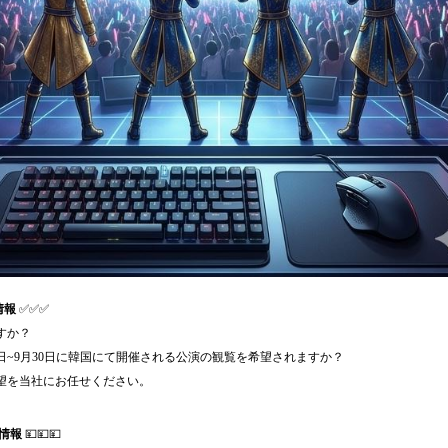
情報
✅✅✅
すか？
月1日~9月30日に韓国にて開催される公演の観覧を希望されますか？
望を当社にお任せください。
情報
💴💴💴