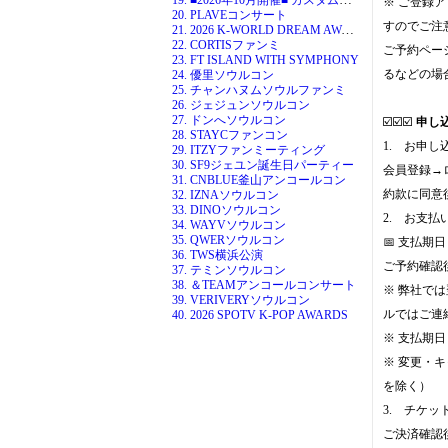
※ ご登録
20. PLAVEコンサート
すのでご注
21. 2026 K-WORLD DREAM AWARDS
22. CORTISファンミ
ご予約ペー
23. FT ISLAND WITH SYMPHONY
るなどの場
24. 優里ソウルコン
25. チャンハヌムソウルファンミ
26. ジェジュンソウルコン
27. ドンへソウルコン
☑️☑️☑️
申し
28. STAYCファンコン
1. お申し
29. ITZYファンミーティング
30. SF9ジェユン誕生日パーティー
会員登録→
31. CNBLUE釜山アンコールコン
約款に同意
32. IZNAソウルコン
33. DINOソウルコン
2. お支払
34. WAYVソウルコン
35. QWERソウルコン
📅 支払期
36. TWS横浜公演
ご予約確認
37. テミンソウルコン
38. ＆TEAMアンコールコンサート
※ 弊社で
39. VERIVERYソウルコン
ルではご連
40. 2026 SPOTV K-POP AWARDS
※ 支払期
※ 変更・キャ
を除く）
3. チケッ
ご決済確認