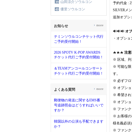
山田涼介ソウルコン
39
予約代金 : 25
優里ソウルコン
40
SILVE
追加オプシ
›
more
お知らせ
🔊🔊🔊
オ
テミンソウルコンチケット代行
・オプショ
ご予約受付開始！
2026 SPOTV K-POP AWARDS
🔥🔥🔥
注意
チケット代行ご予約受付開始！
※ 区域、
※ 可能な
＆TEAMアンコールコンサート
チケット代行ご予約受付開始！
す。
※ 必ずフ
※ オプシ
›
more
よくある質問
※ 希望さ
郵便物の発送に関するEMS番
※ オプシ
号追跡照会はどうすればいいで
※ ファン
すか？
※ お客様
韓国以外の公演も手配できます
様名義必須)
か？
※ ファン