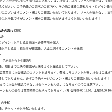
アドレスが携帯のものや受信設定されていない場合は、正常にメールが届かない可能
意ください。ご予約後のご請求のご案内や、その他ご連絡は弊社サイトログイン後
ジにございますコメント欄よりご確認いただいております。 メールが届かない、文
合はお手数ですがコメント欄をご確認いただきますようお願いいたします！
込みの流れ
☑️☑️☑️
込み
ログイン→お申し込み画面へ必要事項を記入
後お申し込み→担当者が確認後、入金に関するコメントを送信
い
日：予約日から1~3日以内
後、期日までに決済確認が出来るようお振込みして下さい。
は翌営業日に入金確認のコメントを送ります。弊社よりコメントが無い場合はご連絡
絡しておりません。必ずご予約ページのコメント欄よりご確認お願いいたします！
日までに入金が確認できない場合キャンセル扱いになりますのでご注意下さい。
ンセルの受付は営業時間のみ承っております。(月-金曜09:00-18:00、土曜09:00-16
トの手配
後、チケットをお手配いたします。