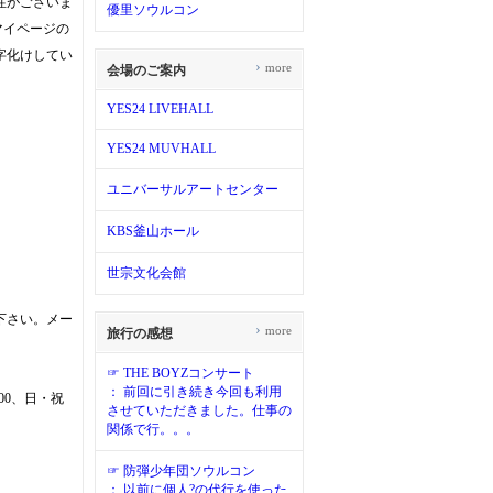
性がございま
優里ソウルコン
マイページの
字化けしてい
›
more
会場のご案内
YES24 LIVEHALL
YES24 MUVHALL
ユニバーサルアートセンター
KBS釜山ホール
世宗文化会館
下さい。メー
›
more
旅行の感想
☞ THE BOYZコンサート
： 前回に引き続き今回も利用
:00、日・祝
させていただきました。仕事の
関係で行。。。
☞ 防弾少年団ソウルコン
： 以前に個人?の代行を使った