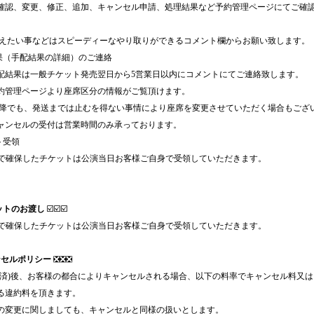
確認、変更、修正、追加、キャンセル申請、処理結果など予約管理ページにてご確
。
伝えたい事などはスピーディーなやり取りができるコメント欄からお願い致します。
結果（手配結果の詳細）のご連絡
配結果は一般チケット発売翌日から5営業日以内にコメントにてご連絡致します。
約管理ページより座席区分の情報がご覧頂けます。
以降でも、発送までは止むを得ない事情により座席を変更させていただく場合もござ
ャンセルの受付は営業時間のみ承っております。
ト受領
Dで確保したチケットは公演当日お客様ご自身で受領していただきます。
ットのお渡し
☑️☑️☑️
Dで確保したチケットは公演当日お客様ご自身で受領していただきます。
ンセルポリシー
❎❎❎
決済)後、お客様の都合によりキャンセルされる場合、以下の料率でキャンセル料又
る違約料を頂きます。
の変更に関しましても、キャンセルと同様の扱いとします。