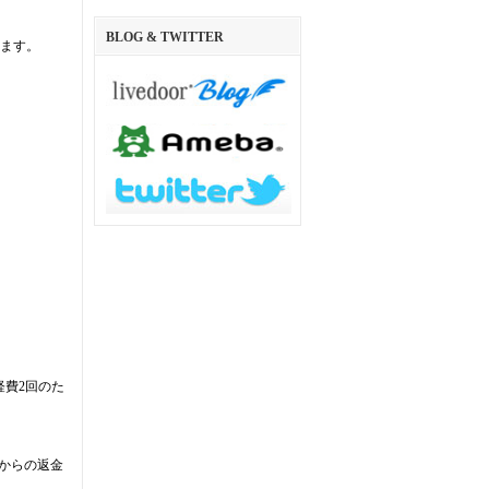
BLOG & TWITTER
れます。
経費2回のた
からの返金