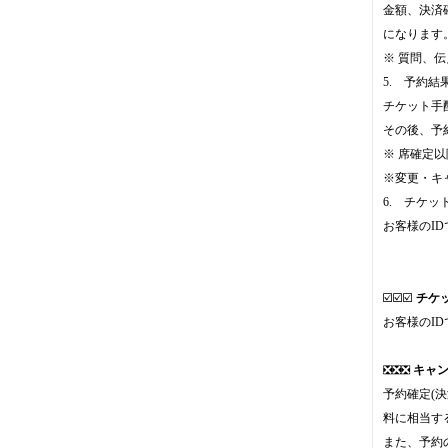
金額、決済
になります
※ 質問、
5. 予約
チケット手
その後、予
※ 席確定
※変更・キ
6. チケッ
お客様のI
☑️☑️☑️
チケ
お客様のI
❎❎❎
キャ
予約確定(
料に相当す
また、予約