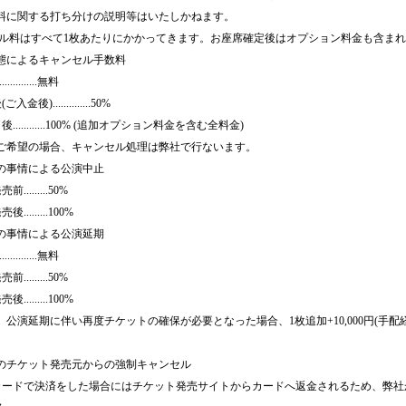
料に関する打ち分けの説明等はいたしかねます。
セル料はすべて1枚あたりにかかってきます。お座席確定後はオプション料金も含ま
状態によるキャンセル手数料
...........無料
金後)..............50%
............100% (追加オプション料金を含む全料金)
ご希望の場合、キャンセル処理は弊社で行ないます。
者の事情による公演中止
.........50%
.........100%
者の事情による公演延期
...........無料
.........50%
.........100%
公演延期に伴い再度チケットの確保が必要となった場合、1枚追加+10,000円(手配
後のチケット発売元からの強制キャンセル
のカードで決済をした場合にはチケット発売サイトからカードへ返金されるため、弊社