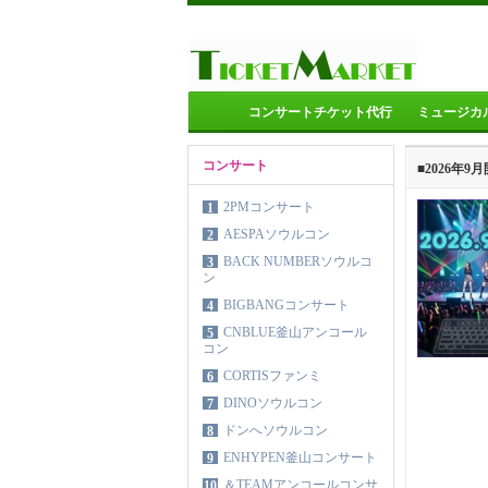
コンサートチケット代行
ミュージカ
コンサート
■2026年
2PMコンサート
1
AESPAソウルコン
2
BACK NUMBERソウルコ
3
ン
BIGBANGコンサート
4
CNBLUE釜山アンコール
5
コン
CORTISファンミ
6
DINOソウルコン
7
ドンへソウルコン
8
ENHYPEN釜山コンサート
9
＆TEAMアンコールコンサ
10