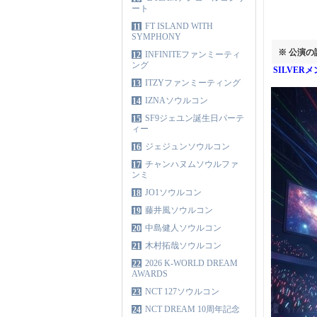
ート
FT ISLAND WITH
11
SYMPHONY
※ 公演
INFINITEファンミーティ
12
ング
SILVER
ITZYファンミーティング
13
IZNAソウルコン
14
SF9ジェユン誕生日パーテ
15
ィー
ジェジュンソウルコン
16
チャンハヌムソウルファ
17
ンミ
JO1ソウルコン
18
藤井風ソウルコン
19
中島健人ソウルコン
20
木村拓哉ソウルコン
21
2026 K-WORLD DREAM
22
AWARDS
NCT 127ソウルコン
23
NCT DREAM 10周年記念
24