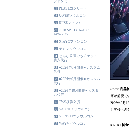
ファンミ
PLAVEコンサート
25
QWERソウルコン
26
RIIZEファンミ
27
2026 SPOTV K-POP
28
AWARDS
STAYCファンコン
29
テミンソウルコン
30
どんな公演でもチケット
31
購入代行
■2026年8月開催■ カスタム
32
代行
■2026年9月開催■ カスタム
33
代行
✅✅✅
商品
■2026年10月開催■ カスタ
34
ム代行
何が必要で
TWS横浜公演
35
2026年9
VAUNDYソウルコン
36
お客様の希
VERIVERYソウルコン
37
WAYVソウルコン
38
💴💴💴
料金