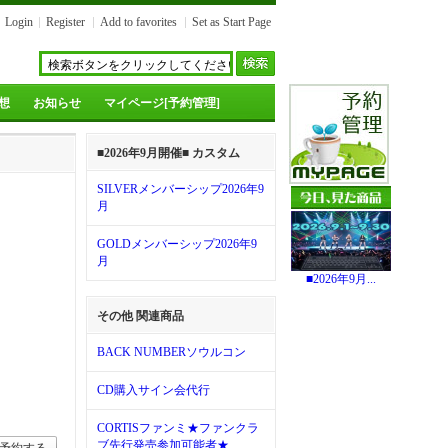
Login
Register
Add to favorites
Set as Start Page
想
お知らせ
マイページ[予約管理]
■2026年9月開催■ カスタム
SILVERメンバーシップ2026年9
月
GOLDメンバーシップ2026年9
月
■2026年9月...
その他 関連商品
BACK NUMBERソウルコン
CD購入サイン会代行
CORTISファンミ★ファンクラ
ブ先行発売参加可能者★