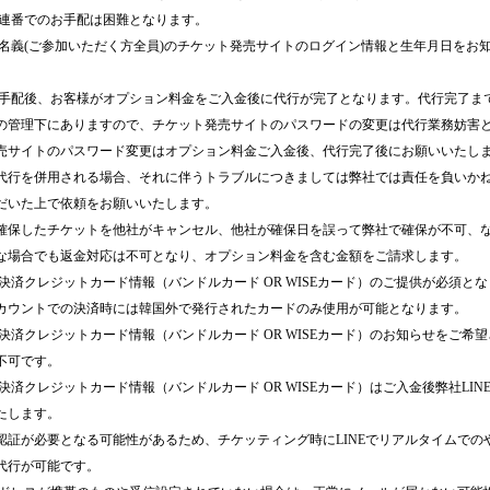
に連番でのお手配は困難となります。
様名義(ご参加いただく方全員)のチケット発売サイトのログイン情報と生年月日をお
お手配後、お客様がオプション料金をご入金後に代行が完了となります。代行完了ま
の管理下にありますので、チケット発売サイトのパスワードの変更は代行業務妨害
売サイトのパスワード変更はオプション料金ご入金後、代行完了後にお願いいたし
代行を併用される場合、それに伴うトラブルにつきましては弊社では責任を負いか
だいた上で依頼をお願いいたします。
確保したチケットを他社がキャンセル、他社が確保日を誤って弊社で確保が不可、
な場合でも返金対応は不可となり、オプション料金を含む金額をご請求します。
の決済クレジットカード情報（バンドルカード OR WISEカード）のご提供が必須と
カウントでの決済時には韓国外で発行されたカードのみ使用が可能となります。
の決済クレジットカード情報（バンドルカード OR WISEカード）のお知らせをご希
不可です。
決済クレジットカード情報（バンドルカード OR WISEカード）はご入金後弊社LIN
たします。
認証が必要となる可能性があるため、チケッティング時にLINEでリアルタイムでの
代行が可能です。