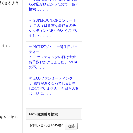
認できるよう
ら対応がひどかったので、色々
検索し。。。
☞ SUPER JUNIORコンサート
： この度は貴重な最終日のチ
ケッティングありがとうござい
ました。。。。
います。
☞ NCT127ジャニー誕生日パー
ティー
： チケッティングの日は大変
お手数おかけしました。Yes24
の不。。。
☞ EXOファンミーティング
： 感想が遅くなってしまい申
し訳ございません。今回も大変
お世話に。。。
EMS個別番号検索
はキャンセル
追跡