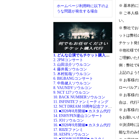
※ 基本的
ホームページ利用時に以下のよ
うな問題が発生する場合
※ ご本人
い。
※ 弊社で
ットは弊社
チケット発
※他社様で
1. どんな公演でもチケット購入代行
ご理解いた
2. 2PMコンサート
3. 山田涼介ソウルコン
例：弊社で
4. 藤井風ソウルコン
上記のよう
5. 木村拓哉ソウルコン
6. BIGBANGコンサート
※ お客様
7. 中島健人ソウルコン
ローバルア
8. VAUNDYソウルコン
9. NCT 127ソウルコン
※ お客様
10. BACK NUMBERソウルコン
11. INFINITEファンミーティング
合は、代行
12. NCT DREAM 10周年記念ファンミ
※ お客様の
13. ■2026年8月開催■ カスタム代行
14. ENHYPEN釜山コンサート
をお願いい
15. JO1ソウルコン
※決済時に
16. ■2026年9月開催■ カスタム代行
17. RIIZEファンミ
能な方のみ
18. AESPAソウルコン
19. ■2026年10月開催■ カスタム代行