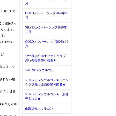
月
知らせくださ
GOLDメンバーシップ2026年9
月
では確保チケ
SILVERメンバーシップ2026年
となります。
10月
ます。
GOLDメンバーシップ2026年10
ねますので、
月
など
TWS横浜公演★ファンクラブ
先行発売参加可能者★
なります。グ
VAUNDYソウルコン
望されない場
VERIVERYソウルコン★ファン
クラブ先行発売参加可能者★
Eからご連絡
VERIVERYソウルコン★一般発
売参加者★
やり取りが可
山田涼介ソウルコン