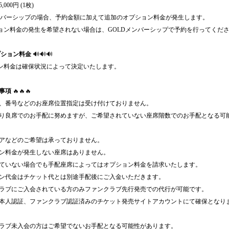
,000円 (1枚)
Rメンバーシップの場合、予約金額に加えて追加のオプション料金が発生します。
ョン料金の発生を希望されない場合は、GOLDメンバーシップで予約を行ってくだ
プション料金
🔊🔊🔊
ン料金は確保状況によって決定いたします。
事項
🔥🔥🔥
列、番号などのお座席位置指定は受け付けておりません。
限り良席でのお手配に努めますが、ご希望されていない座席階数でのお手配となる可
ロアなどのご希望は承っておりません。
ョン料金が発生しない座席はありません。
れていない場合でも手配座席によってはオプション料金を請求いたします。
ョン代金はチケット代とは別途手配後にご入金いただきます。
クラブにご入会されている方のみファンクラブ先行発売での代行が可能です。
の本人認証、ファンクラブ認証済みのチケット発売サイトアカウントにて確保となりま
クラブ未入会の方はご希望でないお手配となる可能性があります。