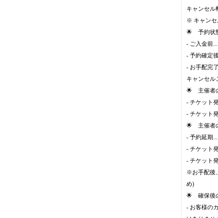
キャンセル
※ キャン
🌟 予約
- ご入金前......
- 予約確定後(ご入
- お手配完了後
キャンセル
🌟 主催
- チケット発売前
- チケット発売後
🌟 主催
- 予約延期......
- チケット発売前
- チケット発売後
※お手配後、
め)
🌟 確保
- お客様