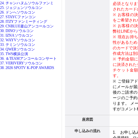
24. チャンハヌムソウルファンミ
必須となりま
25. ジェジュンソウルコン
されたカード
26. ドンへソウルコン
※
お客様の
27. STAYCファンコン
をご希望され
28. ITZYファンミーティング
※
お客様の
29. CNBLUE釜山アンコールコン
30. DINOソウルコン
弊社
LINE
から
31. IZNAソウルコン
※
現在お持
32. WAYVソウルコン
性があるため
33. テミンソウルコン
のカードで決
34. QWERソウルコン
作成方法は別
35. TWS横浜公演
36. ＆TEAMアンコールコンサート
※
予約金額
37. VERIVERYソウルコン
に決済された
38. 2026 SPOTV K-POP AWARDS
チケット金
す。
※
ご登録ア
にメールが届
後のご請求の
ージのご予約
ります。 メ
すがコメント
座席図
申し込みの流れ
1.
お申し込
会員登録→ロ