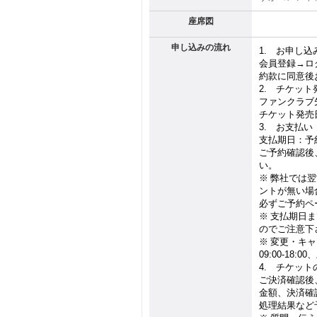
座席図
申し込みの流れ
1.
お申し込
会員登録→ロ
約款に同意後
2.
チケット
ファンクラブ
チケット発売
3.
お支払い
支払期日：予
ご予約確認後
い。
※
弊社では翌
ントが無い場
必ずご予約ペ
※
支払期日ま
のでご注意下
※
変更・キャ
09:00-18:00
、
4.
チケット
ご決済確認後
金額、決済確
処理結果など