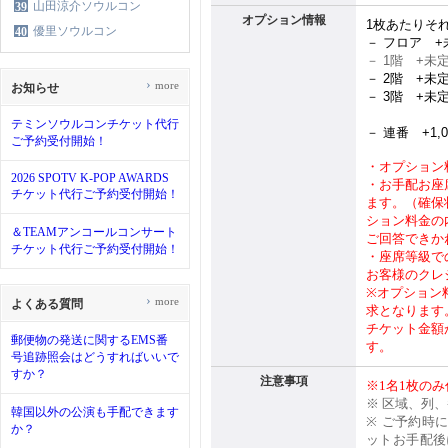
山田涼介ソウルコン
39
オプション情報
1
枚あたりそ
優里ソウルコン
40
－ フロア
+
－ 1
階
+
未
－ 2
階
+
未
›
more
お知らせ
－ 3
階
+
未
テミンソウルコンチケット代行
－ 連番
+1,
ご予約受付開始！
・オプション
2026 SPOTV K-POP AWARDS
・お手配お座
チケット代行ご予約受付開始！
ます。（確保
ション料金の
＆TEAMアンコールコンサート
ご回答できか
チケット代行ご予約受付開始！
・座席等級で
お客様のクレ
※
オプション
›
more
よくある質問
求となります
チケット金額
郵便物の発送に関するEMS番
す。
号追跡照会はどうすればいいで
すか？
注意事項
※1名1枚の
※
区域、列、
韓国以外の公演も手配できます
※
ご予約時
か？
ットお手配後