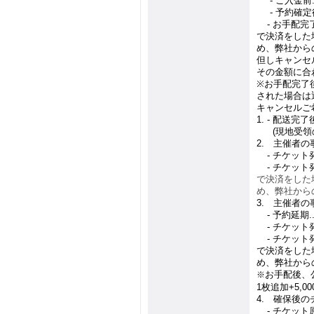
1.
-
ご入金前
1.
-
予約確定
1.
-
お手配完
で決済をした
め、弊社から
但しキャンセ
その金額に合
※
お手配完了
された場合は
キャンセルご
1. -
配送完了
1. -
(
現地受領
2.
主催者の
1.
-
チケット
1.
-
チケット
で決済をした
め、弊社から
3.
主催者の
1.
-
予約延期
.
1.
-
チケット
1.
-
チケット
で決済をした
め、弊社から
お手配後、
※
1
枚追加
+5,00
4.
確保後のチ
4.
-
チケット