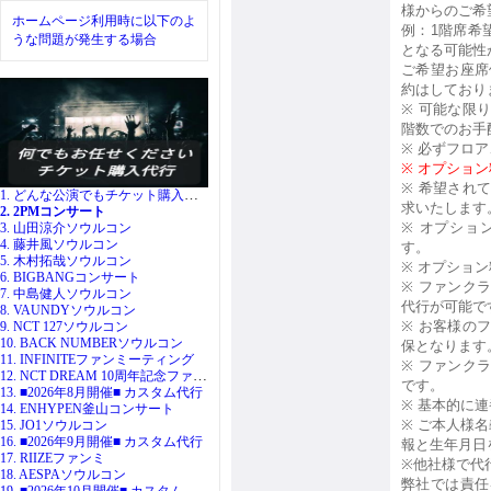
様からのご希
ホームページ利用時に以下のよ
例：
1
階席希
うな問題が発生する場合
となる可能性
ご希望お座席
約はしており
※
可能な限
階数でのお手
※
必ずフロア
※
オプション
※
希望され
1. どんな公演でもチケット購入代行
求いたします
2. 2PMコンサート
※
オプショ
3. 山田涼介ソウルコン
4. 藤井風ソウルコン
す。
5. 木村拓哉ソウルコン
※
オプション
6. BIGBANGコンサート
※
ファンク
7. 中島健人ソウルコン
代行が可能で
8. VAUNDYソウルコン
※
お客様の
9. NCT 127ソウルコン
10. BACK NUMBERソウルコン
保となります
11. INFINITEファンミーティング
※
ファンク
12. NCT DREAM 10周年記念ファンミ
です。
13. ■2026年8月開催■ カスタム代行
※
基本的に連
14. ENHYPEN釜山コンサート
※
ご本人様名
15. JO1ソウルコン
16. ■2026年9月開催■ カスタム代行
報と生年月日
17. RIIZEファンミ
※
他社様で代
18. AESPAソウルコン
弊社では責任
19. ■2026年10月開催■ カスタム代行