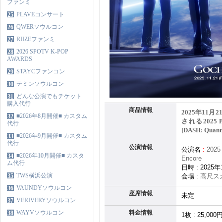
ファンミ
PLAVEコンサート
25
QWERソウルコン
26
RIIZEファンミ
27
2026 SPOTV K-POP
28
AWARDS
STAYCファンコン
29
テミンソウルコン
30
どんな公演でもチケット
31
購入代行
商品情報
2025年11
■2026年8月開催■ カスタム
32
される2025 
代行
[DASH: Quan
■2026年9月開催■ カスタム
33
代行
公演情報
公演名
:
2025
■2026年10月開催■ カスタ
34
Encore
ム代行
日時
: 2025
年
TWS横浜公演
35
会場
:
高尺ス
VAUNDYソウルコン
36
座席情報
未定
VERIVERYソウルコン
37
WAYVソウルコン
料金情報
38
1
枚
: 25,000