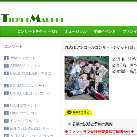
コンサートチケット代行
ミュージカル
年間イベント
ファン
コンサート
PLAVEアンコールコンサートチケット代行
2PMコンサート
1
公 演 名 : P
公演日程 :
202
AESPAソウルコン
2
公演場所 :
高尺
BACK NUMBERソウルコ
3
ン
BIGBANGコンサート
4
CNBLUE釜山アンコール
5
コン
CORTISファンミ
6
DINOソウルコン
7
ドンへソウルコン
8
※ 公演の説明と予約の案内
ENHYPEN釜山コンサート
9
★ファンクラブ先行発売参加可能者受付★
＆TEAMアンコールコンサ
10