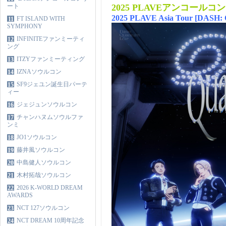
ート
2025 PLAVEアンコール
2025 PLAVE Asia Tour [DASH: Q
FT ISLAND WITH
11
SYMPHONY
INFINITEファンミーティ
12
ング
ITZYファンミーティング
13
IZNAソウルコン
14
SF9ジェユン誕生日パーテ
15
ィー
ジェジュンソウルコン
16
チャンハヌムソウルファ
17
ンミ
JO1ソウルコン
18
藤井風ソウルコン
19
中島健人ソウルコン
20
木村拓哉ソウルコン
21
2026 K-WORLD DREAM
22
AWARDS
NCT 127ソウルコン
23
NCT DREAM 10周年記念
24