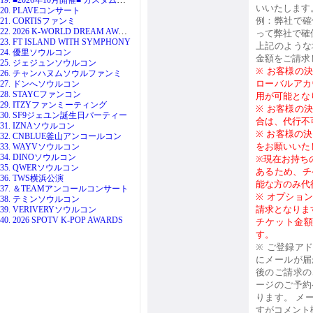
いいたします
20. PLAVEコンサート
例：弊社で確
21. CORTISファンミ
22. 2026 K-WORLD DREAM AWARDS
って弊社で確
23. FT ISLAND WITH SYMPHONY
上記のような
24. 優里ソウルコン
金額をご請求
25. ジェジュンソウルコン
※
お客様の
26. チャンハヌムソウルファンミ
ローバルアカ
27. ドンへソウルコン
28. STAYCファンコン
用が可能とな
29. ITZYファンミーティング
※
お客様の
30. SF9ジェユン誕生日パーティー
合は、代行不
31. IZNAソウルコン
※
お客様の決
32. CNBLUE釜山アンコールコン
をお願いいた
33. WAYVソウルコン
34. DINOソウルコン
※現在お持ち
35. QWERソウルコン
あるため、チ
36. TWS横浜公演
能な方のみ代
37. ＆TEAMアンコールコンサート
※
オプショ
38. テミンソウルコン
請求となりま
39. VERIVERYソウルコン
40. 2026 SPOTV K-POP AWARDS
チケット金
す。
※
ご登録ア
にメールが届
後のご請求の
ージのご予約
ります。 メ
すがコメント