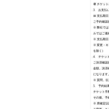
📆 チケッ
3. お支払
📅 支払期
ご予約確認
※ 弊社で
ルではご連
※ 支払期
※ 変更・キャ
を除く）
4. チケッ
ご決済確認
金額、決済
になります
※ 質問、
5. 予約
チケット手
その後、予
※ 席確定