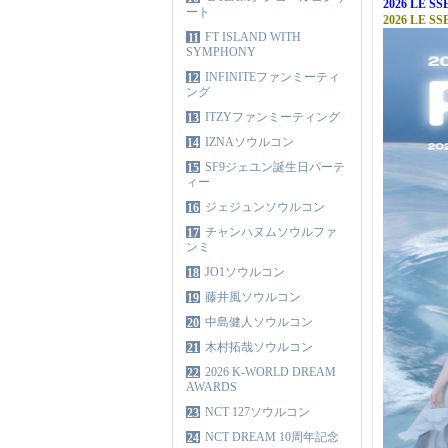
2026 LE
ート
2026 LE S
FT ISLAND WITH
11
SYMPHONY
INFINITEファンミーティ
12
ング
ITZYファンミーティング
13
IZNAソウルコン
14
SF9ジェユン誕生日パーテ
15
ィー
ジェジュンソウルコン
16
チャンハヌムソウルファ
17
ンミ
JO1ソウルコン
18
藤井風ソウルコン
19
中島健人ソウルコン
20
木村拓哉ソウルコン
21
2026 K-WORLD DREAM
22
AWARDS
NCT 127ソウルコン
23
NCT DREAM 10周年記念
24