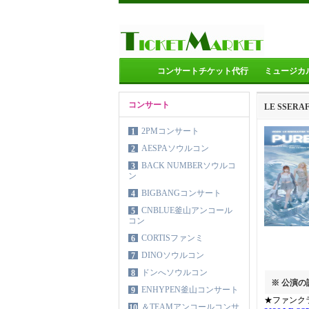
コンサートチケット代行
ミュージカ
コンサート
LE SSE
2PMコンサート
1
AESPAソウルコン
2
BACK NUMBERソウルコ
3
ン
BIGBANGコンサート
4
CNBLUE釜山アンコール
5
コン
CORTISファンミ
6
DINOソウルコン
7
ドンへソウルコン
8
※ 公演
ENHYPEN釜山コンサート
9
★ファンク
＆TEAMアンコールコンサ
10