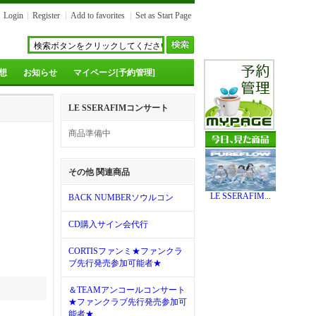
Login
Register
Add to favorites
Set as Start Page
想
お知らせ
マイページ[予約管理]
LE SSERAFIMコンサート
商品準備中
その他 関連商品
LE SSERAFIM...
BACK NUMBERソウルコン
CD購入サイン会代行
CORTISファンミ★ファンクラ
ブ先行発売参加可能者★
＆TEAMアンコールコンサート
★ファンクラブ先行発売参加可
能者★