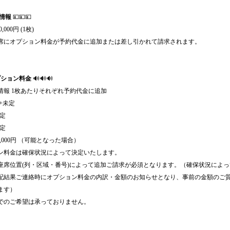
情報
💴💴💴
,000円 (1枚)
席にオプション料金が予約代金に追加または差し引かれて請求されます。
プション料金
🔊🔊🔊
情報 1枚あたりそれぞれ予約代金に追加
+未定
未定
未定
1,000円 （可能となった場合）
ン料金は確保状況によって決定いたします。
座席位置(列・区域・番号)によって追加ご請求が必須となります。（確保状況によ
配結果ご連絡時にオプション料金の内訳・金額のお知らせとなり、事前の金額のご
ます）
でのご希望は承っておりません。