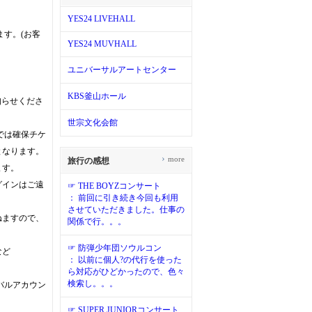
YES24 LIVEHALL
す。(お客
YES24 MUVHALL
ユニバーサルアートセンター
KBS釜山ホール
知らせくださ
世宗文化会館
では確保チケ
となります。
›
more
旅行の感想
ます。
グインはご遠
☞ THE BOYZコンサート
： 前回に引き続き今回も利用
させていただきました。仕事の
ねますので、
関係で行。。。
☞ 防弾少年団ソウルコン
など
： 以前に個人?の代行を使った
ら対応がひどかったので、色々
検索し。。。
バルアカウン
☞ SUPER JUNIORコンサート