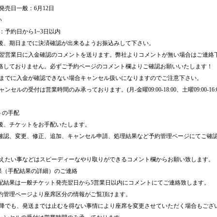
ト発売日一般：6月12日
い
日：予約日から1~3日以内
後、期日までに決済確認が出来るようお振込みして下さい。
は翌営業日に入金確認のコメントを送ります。弊社よりコメントが無い場合はご連絡
絡しておりません。必ずご予約ページのコメント欄よりご確認お願いいたします！
日までに入金が確認できない場合キャンセル扱いになりますのでご注意下さい。
ンセルの受付は営業時間のみ承っております。(月-金曜09:00-18:00、土曜09:00-16
トの手配
後、チケットをお手配いたします。
確認、変更、修正、追加、キャンセル申請、処理結果など予約管理ページにてご確
。
伝えたい事などはスピーディーなやり取りができるコメント欄からお願い致します。
結果（手配結果の詳細）のご連絡
配結果は一般チケット発売翌日から5営業日以内にコメントにてご連絡致します。
約管理ページより座席区分の情報がご覧頂けます。
以降でも、発送までは止むを得ない事情により座席を変更させていただく場合もござ