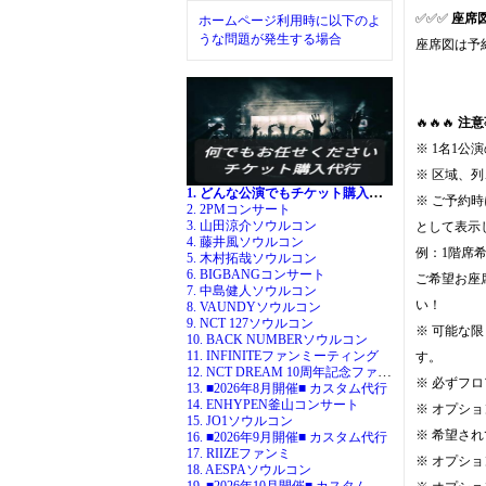
✅✅✅
座席
ホームページ利用時に以下のよ
うな問題が発生する場合
座席図は予
🔥🔥🔥
注意
※ 1名1公
※ 区域、
1. どんな公演でもチケット購入代行
※ ご予約
2. 2PMコンサート
3. 山田涼介ソウルコン
として表示
4. 藤井風ソウルコン
例：1階席
5. 木村拓哉ソウルコン
6. BIGBANGコンサート
ご希望お座
7. 中島健人ソウルコン
い！
8. VAUNDYソウルコン
9. NCT 127ソウルコン
※ 可能な
10. BACK NUMBERソウルコン
11. INFINITEファンミーティング
す。
12. NCT DREAM 10周年記念ファンミ
※ 必ずフ
13. ■2026年8月開催■ カスタム代行
14. ENHYPEN釜山コンサート
※ オプシ
15. JO1ソウルコン
※ 希望さ
16. ■2026年9月開催■ カスタム代行
17. RIIZEファンミ
※ オプシ
18. AESPAソウルコン
19. ■2026年10月開催■ カスタム代行