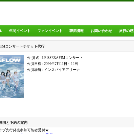
ル
年間イベント
ファンイベント
韓流情報
お問い合わせ
旅行の感
RAFIMコンサートチケット代行
公 演 名 : LE SSERAFIMコンサート
公演日程 :
2026年7月11日～12日
公演場所 :
インスパイアアリーナ
の説明と予約の案内
ラブ先行発売参加可能者受付★