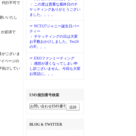
、代行不可で
： この度は貴重な最終日のチ
ケッティングありがとうござい
ました。。。。
願いいたし
☞ NCT127ジャニー誕生日パー
ティー
りが必須で
： チケッティングの日は大変
お手数おかけしました。Yes24
の不。。。
性がございま
☞ EXOファンミーティング
マイページの
： 感想が遅くなってしまい申
字化けしてい
し訳ございません。今回も大変
お世話に。。。
EMS個別番号検索
追跡
BLOG & TWITTER