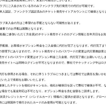
ョン料金は座席図発表に伴い、変更の可能性がございます。
クラブにご入会されている方のみファンクラブ先行発売での代行が可能です。
の本人認証、ファンクラブ認証済みのチケット発売サイトアカウントにて確保となりま
クラブ未入会の方はご希望のお手配とならない可能性があります。
に連番でのお手配は困難となります。
様名義(ご参加いただく方全員)のチケット発売サイトのログイン情報と生年月日をお
お手配後、お客様がオプション料金をご入金後に代行が完了となります。代行完了ま
の管理下にありますので、チケット発売サイトのパスワードの変更は代行業務妨害
売サイトのパスワード変更はオプション料金ご入金後、代行完了後にお願いいたし
発売サイトへは同時ログインが不可となりますので、弊社でチケッティング中はロ
。
代行を併用される場合、それに伴うトラブルにつきましては弊社では責任を負いか
だいた上で依頼をお願いいたします。
確保したチケットを他社がキャンセル、他社が確保日を誤って弊社で確保が不可、
な場合でも返金対応は不可となり、オプション料金を含む金額をご請求します。
の決済クレジットカード（バンドルカード）情報のご提供が必須となります。グロー
時には韓国外で発行されたカードのみ使用が可能となります。