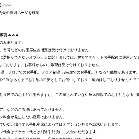
図
✅✅✅
約先の詳細ページを確認
事項
🔥🔥🔥
演のみ承ります。
列、番号などのお座席位置指定は受け付けておりません。
時に選択ができないオプションに関しましては、弊社でチケットお手配後に適用とな
しております。お客様からのご希望は受け付けておりません。
希望→フロアでのお手配、フロア希望→2階席でのお手配、となる可能性があります
席位置はあくまでお手配の目安としてお伺いしており、確約はしておりませんので
限り良席でのお手配に努めますが、ご希望されていない座席階数でのお手配となる可
ロア、などのご希望は承っておりません。
ョン料金が発生しない座席はありません。
れていない場合でも手配座席によってはオプション料金を請求いたします。
ョン代金はチケット代とは別途手配後にご入金いただきます。