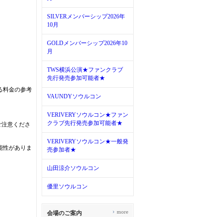
SILVERメンバーシップ2026年
10月
GOLDメンバーシップ2026年10
月
TWS横浜公演★ファンクラブ
先行発売参加可能者★
る料金の参考
VAUNDYソウルコン
。
VERIVERYソウルコン★ファン
クラブ先行発売参加可能者★
ご注意くださ
VERIVERYソウルコン★一般発
能性がありま
売参加者★
山田涼介ソウルコン
優里ソウルコン
›
more
会場のご案内