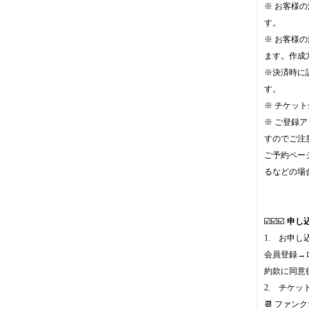
※ お客様
す。
※ お客様
ます。作成
※決済時に
す。
※ チケッ
※ ご登録
すのでご注
ご予約ペー
るなどの場
☑️☑️☑️
申し
1. お申し
会員登録→
約款に同意
2. チケッ
📆 ファン