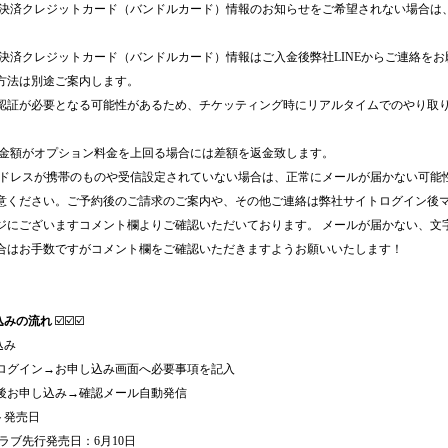
の決済クレジットカード（バンドルカード）情報のお知らせをご希望されない場合は
の決済クレジットカード（バンドルカード）情報はご入金後弊社LINEからご連絡をお
方法は別途ご案内します。
認証が必要となる可能性があるため、チケッティング時にリアルタイムでのやり取
ト金額がオプション料金を上回る場合には差額を返金致します。
アドレスが携帯のものや受信設定されていない場合は、正常にメールが届かない可能
意ください。ご予約後のご請求のご案内や、その他ご連絡は弊社サイトログイン後
ジにございますコメント欄よりご確認いただいております。 メールが届かない、文
合はお手数ですがコメント欄をご確認いただきますようお願いいたします！
込みの流れ
☑️☑️☑️
込み
ログイン→お申し込み画面へ必要事項を記入
後お申し込み→確認メール自動発信
ト発売日
クラブ先行発売日：6月10日