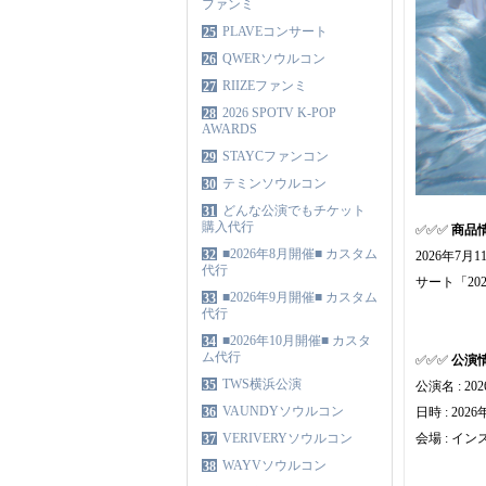
ファンミ
PLAVEコンサート
25
QWERソウルコン
26
RIIZEファンミ
27
2026 SPOTV K-POP
28
AWARDS
STAYCファンコン
29
テミンソウルコン
30
どんな公演でもチケット
31
購入代行
✅✅✅
商品
■2026年8月開催■ カスタム
32
2026年7月
代行
サート「2026
■2026年9月開催■ カスタム
33
代行
■2026年10月開催■ カスタ
34
ム代行
✅✅✅
公演
TWS横浜公演
35
公演名 : 202
VAUNDYソウルコン
36
日時 : 2026
VERIVERYソウルコン
会場 : イ
37
WAYVソウルコン
38