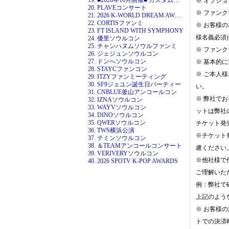
※ オプシ
20. PLAVEコンサート
※ ファン
21. 2026 K-WORLD DREAM AWARDS
22. CORTISファンミ
※ お客様
23. FT ISLAND WITH SYMPHONY
様名義必須)
24. 優里ソウルコン
25. チャンハヌムソウルファンミ
※ ファン
26. ジェジュンソウルコン
27. ドンへソウルコン
※ 基本的
28. STAYCファンコン
※ ご本人
29. ITZYファンミーティング
30. SF9ジェユン誕生日パーティー
い。
31. CNBLUE釜山アンコールコン
※ 弊社で
32. IZNAソウルコン
33. WAYVソウルコン
ットは弊社
34. DINOソウルコン
35. QWERソウルコン
チケット発
36. TWS横浜公演
※チケット
37. テミンソウルコン
38. ＆TEAMアンコールコンサート
慮ください
39. VERIVERYソウルコン
※他社様で
40. 2026 SPOTV K-POP AWARDS
ご理解いた
例：弊社で
上記のよう
※ お客様
トでの決済