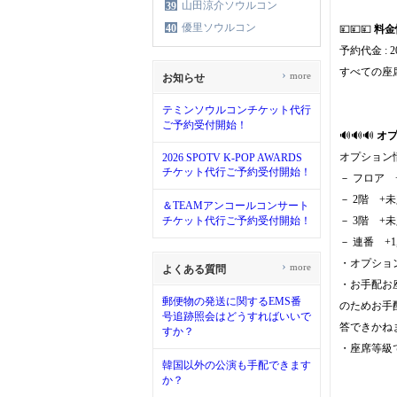
山田涼介ソウルコン
39
優里ソウルコン
40
💴💴💴
料金
予約代金 : 20
すべての座
›
more
お知らせ
テミンソウルコンチケット代行
ご予約受付開始！
🔊🔊🔊
オ
オプション
2026 SPOTV K-POP AWARDS
チケット代行ご予約受付開始！
－ フロア 
－ 2階 +
＆TEAMアンコールコンサート
チケット代行ご予約受付開始！
－ 3階 +
－ 連番 +
・オプショ
›
more
よくある質問
・お手配お
郵便物の発送に関するEMS番
のためお手
号追跡照会はどうすればいいで
答できかね
すか？
・座席等級
韓国以外の公演も手配できます
か？