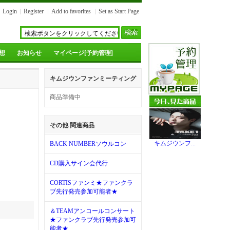
Login
Register
Add to favorites
Set as Start Page
想
お知らせ
マイページ[予約管理]
キムジウンファンミーティング
商品準備中
その他 関連商品
キムジウンフ...
BACK NUMBERソウルコン
CD購入サイン会代行
CORTISファンミ★ファンクラ
ブ先行発売参加可能者★
＆TEAMアンコールコンサート
★ファンクラブ先行発売参加可
能者★