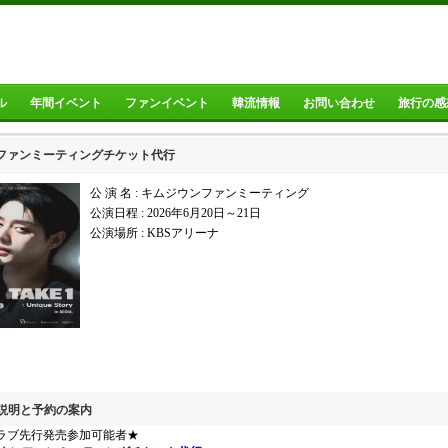
ル
年間イベント
ファンイベント
韓流情報
お問い合わせ
旅行の感
ファンミーティングチケット代行
公 演 名 : キムジウンファンミーティング
公演日程 :
2026年6月20日～21日
公演場所 :
KBSアリーナ
の説明と予約の案内
ラブ先行発売参加可能者★