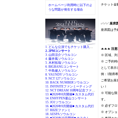
チケット金
ホームページ利用時に以下のよ
うな問題が発生する場合
✅✅✅
座席
座席図は予
1. どんな公演でもチケット購入代行
🔥🔥🔥
注意
2. 2PMコンサート
3. 山田涼介ソウルコン
※ 区域、
4. 藤井風ソウルコン
※ ご予約
5. 木村拓哉ソウルコン
6. BIGBANGコンサート
として表示
7. 中島健人ソウルコン
例：1階席
8. VAUNDYソウルコン
9. NCT 127ソウルコン
ご希望お座
10. BACK NUMBERソウルコン
11. INFINITEファンミーティング
い！
12. NCT DREAM 10周年記念ファンミ
※ 可能な
13. ■2026年8月開催■ カスタム代行
14. ENHYPEN釜山コンサート
す。
15. JO1ソウルコン
※ 必ずフ
16. ■2026年9月開催■ カスタム代行
17. RIIZEファンミ
※ オプシ
18. AESPAソウルコン
19. ■2026年10月開催■ カスタム代行