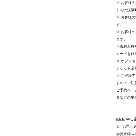
※ お客様
トでの決済
※ お客様
す。
※ お客様
ます。
※現在お持
カードを作
※ オプシ
チケット金
※ ご登録
すのでご注
ご予約ペー
るなどの場
☑️☑️☑️
申し
1. お申し
会員登録→