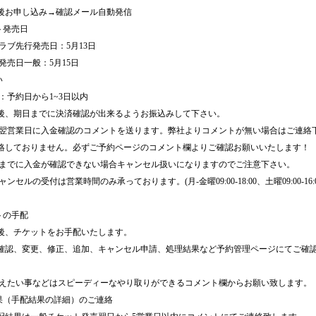
後お申し込み→確認メール自動発信
ト発売日
クラブ先行発売日：5月13日
ト発売日一般：5月15日
い
日：予約日から1~3日以内
後、期日までに決済確認が出来るようお振込みして下さい。
は翌営業日に入金確認のコメントを送ります。弊社よりコメントが無い場合はご連絡
絡しておりません。必ずご予約ページのコメント欄よりご確認お願いいたします！
日までに入金が確認できない場合キャンセル扱いになりますのでご注意下さい。
ンセルの受付は営業時間のみ承っております。(月-金曜09:00-18:00、土曜09:00-16
トの手配
後、チケットをお手配いたします。
確認、変更、修正、追加、キャンセル申請、処理結果など予約管理ページにてご確
。
伝えたい事などはスピーディーなやり取りができるコメント欄からお願い致します。
結果（手配結果の詳細）のご連絡