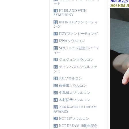
2026 キ
ート
2026 KIM J
FT ISLAND WITH
11
SYMPHONY
INFINITEファンミーティ
12
ング
ITZYファンミーティング
13
IZNAソウルコン
14
SF9ジェユン誕生日パーテ
15
ィー
ジェジュンソウルコン
16
チャンハヌムソウルファ
17
ンミ
JO1ソウルコン
18
藤井風ソウルコン
19
中島健人ソウルコン
20
木村拓哉ソウルコン
21
2026 K-WORLD DREAM
22
AWARDS
NCT 127ソウルコン
23
NCT DREAM 10周年記念
24