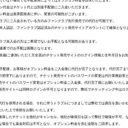
れていない場合でも手配座席によってはオプション料金を請求いたします。
ョン代金はチケット代とは別途手配後にご入金いただきます。
ョン料金は座席図発表に伴い、変更の可能性がございます。
クラブにご入会されている方のみファンクラブ先行発売での代行が可能です。
の本人認証、ファンクラブ認証済みのチケット発売サイトアカウントにて確保となりま
クラブ未入会の方はご希望でないお手配となる可能性があります。
に連番でのお手配は困難となります。
様名義(ご参加いただく方全員)のチケット発売サイトのログイン情報と生年月日をお
お手配後、お客様がオプション料金をご入金後に代行が完了となります。代行完了ま
の管理下にありますので、チケット発売サイトのパスワードの変更は代行業務妨害
売サイトのパスワード変更はオプション料金ご入金後、代行完了後にお願いいたし
発売サイトへは同時ログインが不可となりますので、弊社でチケッティング中はロ
。
代行を併用される場合、それに伴うトラブルにつきましては弊社では責任を負いか
だいた上で依頼をお願いいたします。
確保したチケットを他社がキャンセル、他社が確保日を誤って弊社で確保が不可、
な場合でも返金対応は不可となり、オプション料金を含む金額をご請求します。