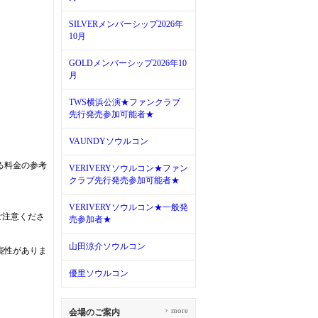
SILVERメンバーシップ2026年
10月
GOLDメンバーシップ2026年10
月
TWS横浜公演★ファンクラブ
先行発売参加可能者★
VAUNDYソウルコン
る料金の参考
VERIVERYソウルコン★ファン
クラブ先行発売参加可能者★
。
VERIVERYソウルコン★一般発
ご注意くださ
売参加者★
山田涼介ソウルコン
能性がありま
優里ソウルコン
›
more
会場のご案内