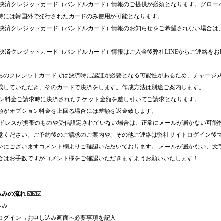
の決済クレジットカード（バンドルカード）情報のご提供が必須となります。グロー
時には韓国外で発行されたカードのみ使用が可能となります。
の決済クレジットカード（バンドルカード）情報のお知らせをご希望されない場合は
の決済クレジットカード（バンドルカード）情報はご入金後弊社LINEからご連絡をお
ちのクレジットカードでは決済時に認証が必要となる可能性があるため、チャージ
成していただき、そのカードで決済をします。作成方法は別途ご案内します。
ョン料金ご請求時に決済されたチケット金額を差し引いてご請求となります。
額がオプション料金を上回る場合には差額を返金致します。
アドレスが携帯のものや受信設定されていない場合は、正常にメールが届かない可能
意ください。ご予約後のご請求のご案内や、その他ご連絡は弊社サイトログイン後
ジにございますコメント欄よりご確認いただいております。 メールが届かない、文
合はお手数ですがコメント欄をご確認いただきますようお願いいたします！
込みの流れ
☑️☑️☑️
込み
ログイン→お申し込み画面へ必要事項を記入