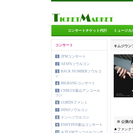
コンサートチケット代行
ミュージカ
コンサート
キムジウン
2PMコンサート
1
AESPAソウルコン
2
BACK NUMBERソウルコ
3
ン
BIGBANGコンサート
4
CNBLUE釜山アンコール
5
コン
CORTISファンミ
6
DINOソウルコン
7
ドンへソウルコン
8
※ 公演
ENHYPEN釜山コンサート
9
★ファンク
＆TEAMアンコールコンサ
10