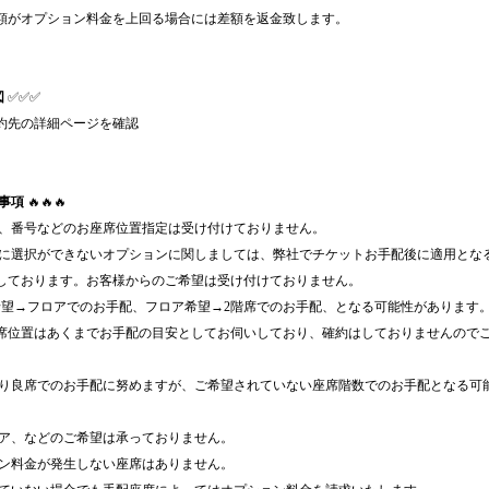
額がオプション料金を上回る場合には差額を返金致します。
図
✅✅✅
約先の詳細ページを確認
事項
🔥🔥🔥
列、番号などのお座席位置指定は受け付けておりません。
時に選択ができないオプションに関しましては、弊社でチケットお手配後に適用とな
しております。お客様からのご希望は受け付けておりません。
希望→フロアでのお手配、フロア希望→2階席でのお手配、となる可能性があります
席位置はあくまでお手配の目安としてお伺いしており、確約はしておりませんので
限り良席でのお手配に努めますが、ご希望されていない座席階数でのお手配となる可
ロア、などのご希望は承っておりません。
ョン料金が発生しない座席はありません。