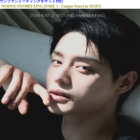
ムジウンファンミーティングチケット代行
I WOONG FANMEETING [TAKE 1 : Unique Story] in SEOUL