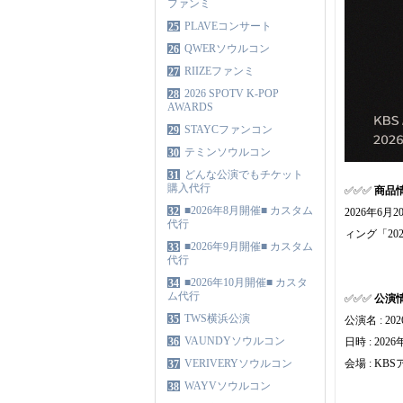
ファンミ
PLAVEコンサート
25
QWERソウルコン
26
RIIZEファンミ
27
2026 SPOTV K-POP
28
AWARDS
STAYCファンコン
29
テミンソウルコン
30
どんな公演でもチケット
31
購入代行
✅✅✅
商品
■2026年8月開催■ カスタム
32
2026年6月
代行
ィング「2026 
■2026年9月開催■ カスタム
33
代行
■2026年10月開催■ カスタ
34
ム代行
✅✅✅
公演
TWS横浜公演
35
公演名 : 2026
VAUNDYソウルコン
36
日時 : 202
VERIVERYソウルコン
会場 : KB
37
WAYVソウルコン
38