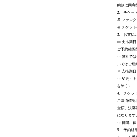
約款に同意
2. チケッ
📆 ファン
📆 チケッ
3. お支払
📅 支払期
ご予約確認
※ 弊社で
ルではご連
※ 支払期
※ 変更・キャ
を除く）
4. チケッ
ご決済確認
金額、決済
になります
※ 質問、
5. 予約