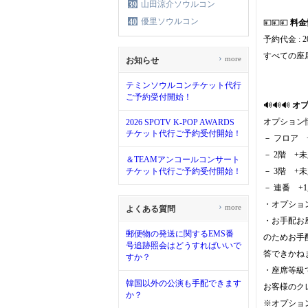
山田涼介ソウルコン
39
優里ソウルコン
40
💴💴💴
料金
予約代金 : 20
すべての座
›
more
お知らせ
テミンソウルコンチケット代行
ご予約受付開始！
🔊🔊🔊
オ
オプション
2026 SPOTV K-POP AWARDS
チケット代行ご予約受付開始！
－ フロア 
－ 2階 +
＆TEAMアンコールコンサート
チケット代行ご予約受付開始！
－ 3階 +
－ 連番 +
・オプショ
›
more
よくある質問
・お手配お
郵便物の発送に関するEMS番
のためお手
号追跡照会はどうすればいいで
答できかね
すか？
・座席等級
韓国以外の公演も手配できます
お客様のク
か？
※オプショ