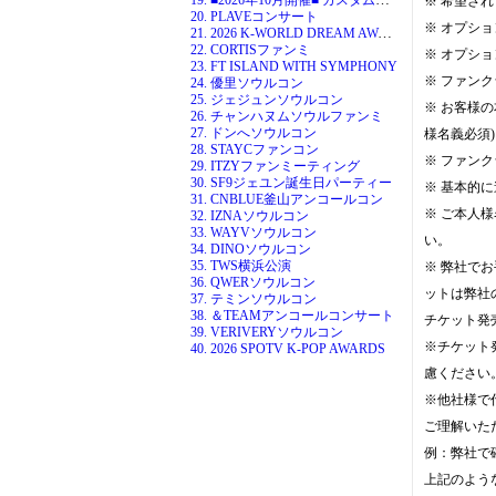
※ 希望さ
20. PLAVEコンサート
※ オプシ
21. 2026 K-WORLD DREAM AWARDS
22. CORTISファンミ
※ オプシ
23. FT ISLAND WITH SYMPHONY
※ ファン
24. 優里ソウルコン
25. ジェジュンソウルコン
※ お客様
26. チャンハヌムソウルファンミ
27. ドンへソウルコン
様名義必須)
28. STAYCファンコン
※ ファン
29. ITZYファンミーティング
30. SF9ジェユン誕生日パーティー
※ 基本的
31. CNBLUE釜山アンコールコン
※ ご本人
32. IZNAソウルコン
33. WAYVソウルコン
い。
34. DINOソウルコン
35. TWS横浜公演
※ 弊社で
36. QWERソウルコン
ットは弊社
37. テミンソウルコン
38. ＆TEAMアンコールコンサート
チケット発
39. VERIVERYソウルコン
※チケット
40. 2026 SPOTV K-POP AWARDS
慮ください
※他社様で
ご理解いた
例：弊社で
上記のよう