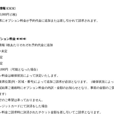
情報
💴💴💴
,000円 (1枚)
席にオプション料金が予約代金に追加または差し引かれて請求されます。
プション料金
🔊🔊🔊
情報 1枚あたりそれぞれ予約代金に追加
+未定
未定
未定
1,000円 （可能となった場合）
ン料金は確保状況によって決定いたします。
座席位置(列・区域・番号)によって追加ご請求が必須となります。（確保状況によ
配結果ご連絡時にオプション料金の内訳・金額のお知らせとなり、事前の金額のご
ます）
でのご希望は承っておりません。
レジットカードにて決済をした場合
ン料金ご請求時に決済されたチケット金額を差し引いてご請求となります。