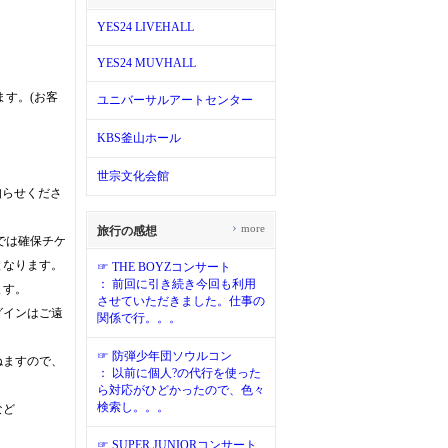
YES24 LIVEHALL
YES24 MUVHALL
す。(お客
ユニバーサルアートセンター
KBS釜山ホール
世宗文化会館
知らせくださ
›
more
旅行の感想
では確保チケ
となります。
☞ THE BOYZコンサート
： 前回に引き続き今回も利用
ます。
させていただきました。仕事の
グインはご遠
関係で行。。。
☞ 防弾少年団ソウルコン
ねますので、
： 以前に個人?の代行を使った
ら対応がひどかったので、色々
検索し。。。
など
☞ SUPER JUNIORコンサート