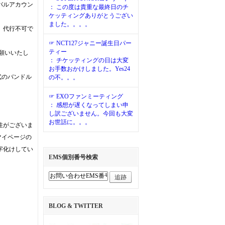
バルアカウン
： この度は貴重な最終日のチ
ケッティングありがとうござい
ました。。。。
、代行不可で
☞ NCT127ジャニー誕生日パー
ティー
願いいたし
： チケッティングの日は大変
お手数おかけしました。Yes24
式のバンドル
の不。。。
☞ EXOファンミーティング
： 感想が遅くなってしまい申
し訳ございません。今回も大変
お世話に。。。
性がございま
マイページの
字化けしてい
EMS個別番号検索
追跡
BLOG & TWITTER