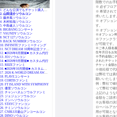
階数でのお手
※ 必ずフロ
1. どんな公演でもチケット購入代行
※ 希望され
2. 山田涼介ソウルコン
求いたします
3. 藤井風ソウルコン
※ オプショ
4. 木村拓哉ソウルコン
す。
5. 中島健人ソウルコン
6. BIGBANGコンサート
※ オプショ
7. VAUNDYソウルコン
※オプション
8. NCT 127ソウルコン
※ファンクラ
9. BACK NUMBERソウルコン
が可能です。
10. INFINITEファンミーティング
※ご本人様名義
11. NCT DREAM 10周年記念ファンミ
生年月日をお
12. ■2026年8月開催■ カスタム代行
※予約金額に
13. JO1ソウルコン
されたチケッ
14. ■2026年9月開催■ カスタム代行
15. RIIZEファンミ
チケット金額
16. ■2026年10月開催■ カスタム代行
※他社様で代
17. 2026 K-WORLD DREAM AWARDS
は弊社では責
18. PLAVEコンサート
願いいたしま
19. CORTISファンミ
例：弊社で確
20. FT ISLAND WITH SYMPHONY
って弊社で確
21. 優里ソウルコン
22. チャンハヌムソウルファンミ
上記のような
23. ジェジュンソウルコン
金額をご請求
24. ドンへソウルコン
※お客様の決
25. STAYCファンコン
ローバルアカ
26. テミンソウルコン
用が可能とな
27. CNBLUE釜山アンコールコン
28. DINOソウルコン
※お客様の決