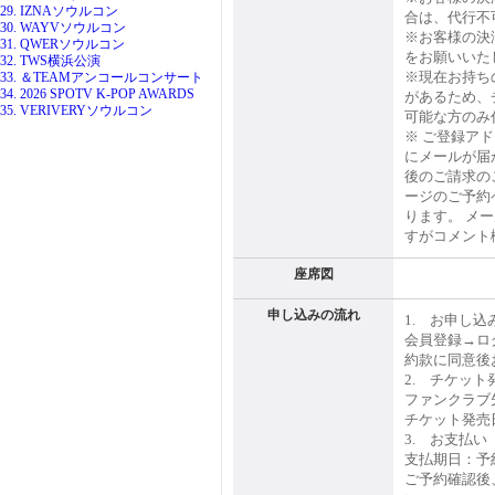
29. IZNAソウルコン
合は、代行不
30. WAYVソウルコン
※お客様の決
31. QWERソウルコン
をお願いいた
32. TWS横浜公演
※現在お持ち
33. ＆TEAMアンコールコンサート
34. 2026 SPOTV K-POP AWARDS
があるため、
35. VERIVERYソウルコン
可能な方のみ
※ ご登録ア
にメールが届
後のご請求の
ージのご予約
ります。 メ
すがコメント
座席図
申し込みの流れ
1. お申し込
会員登録→ロ
約款に同意後
2. チケット
ファンクラブ
チケット発売
3. お支払い
支払期日：予
ご予約確認後