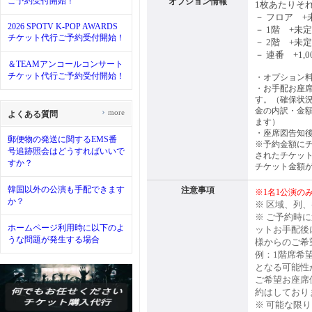
ご予約受付開始！
オプション情報
1枚あたりそ
－ フロア +
2026 SPOTV K-POP AWARDS
－ 1階 +未定
チケット代行ご予約受付開始！
－ 2階 +未定
－ 連番 +1,0
＆TEAMアンコールコンサート
チケット代行ご予約受付開始！
・オプション
・お手配お座席
す。（確保状
金の内訳・金
›
more
よくある質問
ます）
・
座席図告知
郵便物の発送に関するEMS番
※予約金額に
号追跡照会はどうすればいいで
されたチケッ
すか？
チケット金額
韓国以外の公演も手配できます
注意事項
※1名1公演の
か？
※ 区域、列
※ ご予約時
ホームページ利用時に以下のよ
ットお手配後
うな問題が発生する場合
様からのご希
例：1階席希
となる可能性
ご希望お座席
約はしており
※ 可能な限