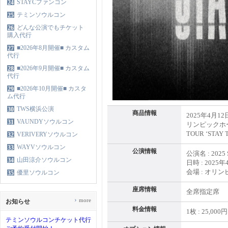
STAYCファンコン
24
テミンソウルコン
25
どんな公演でもチケット
26
購入代行
■2026年8月開催■ カスタム
27
代行
■2026年9月開催■ カスタム
28
代行
■2026年10月開催■ カスタ
29
ム代行
TWS横浜公演
30
商品情報
2025年4月1
VAUNDYソウルコン
31
リンピックホール
TOUR ‘STA
VERIVERYソウルコン
32
WAYVソウルコン
33
公演情報
公演名 : 2025 
山田涼介ソウルコン
34
日時 : 2025
会場 : オリ
優里ソウルコン
35
座席情報
全席指定席
›
more
お知らせ
料金情報
1枚 : 25,000
テミンソウルコンチケット代行