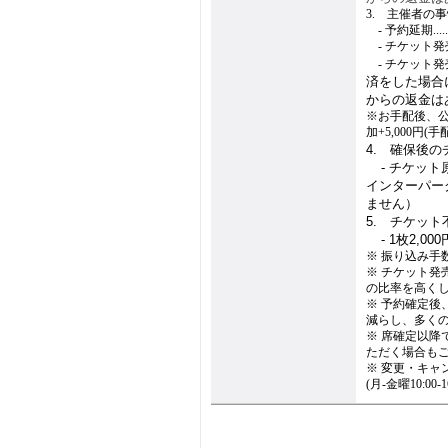
3. 主催者の
1.
- 予約延期.......
1.
- チケット発売前.
1.
- チケット発売後.
済をした場合
からの返金は
※お手配後、
加+5,000円(
4. 確保後
4.
- チケッ
インターパー
ません）
5. チケッ
4.
- 1枚2,
※ 振り込み手
※ チケット
の比率を高く
※ 予約確定
減らし、多く
※ 席確定以
ただく場合も
※ 変更・キャ
(月-金曜10:00