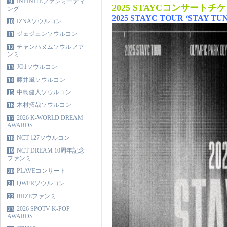
INFINITEファンミーティ
9
2025 STAYCコンサートチ
ング
2025 STAYC TOUR ‘STAY TU
IZNAソウルコン
10
ジェジュンソウルコン
11
チャンハヌムソウルファ
12
ンミ
JO1ソウルコン
13
藤井風ソウルコン
14
中島健人ソウルコン
15
木村拓哉ソウルコン
16
2026 K-WORLD DREAM
17
AWARDS
NCT 127ソウルコン
18
NCT DREAM 10周年記念
19
ファンミ
PLAVEコンサート
20
QWERソウルコン
21
RIIZEファンミ
22
2026 SPOTV K-POP
23
AWARDS