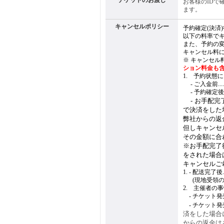
チケットのお渡し
お客様のIDで
ます。
キャンセルポリシー
予約確定(決済
以下の料率で
また、予約の
キャンセル料
※ キャンセル
ション料金も
1. 予約状態
1.
- ご入金前.......
1.
- 予約確定後(ご入金
1.
- お手配完
で決済をした
弊社からの返
但しキャンセ
その金額に合
※お手配完了
をされた場合
キャンセルご
1. - 配送完了後.....
1.
-
(現地受領の場
2. 主催者の
1.
- チケット発売前.
1.
- チケット発売
済をした場合
からの返金は