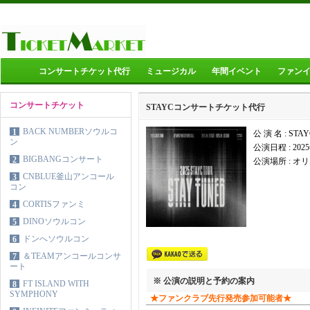
コンサートチケット代行
ミュージカル
年間イベント
ファン
コンサートチケット
STAYCコンサートチケット代行
BACK NUMBERソウルコ
1
公 演 名 : S
ン
公演日程 :
202
BIGBANGコンサート
2
公演場所 :
オリ
CNBLUE釜山アンコール
3
コン
CORTISファンミ
4
DINOソウルコン
5
ドンへソウルコン
6
＆TEAMアンコールコンサ
7
ート
※ 公演の説明と予約の案内
FT ISLAND WITH
8
SYMPHONY
★ファンクラブ先行発売参加可能者★