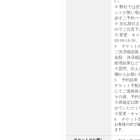
い。
※ 弊社では
ントが無い場
必ずご予約ペ
※ 支払期日
のでご注意下
※ 変更・キ
09:00-18:
4. チケット
ご決済確認後
金額、決済確
処理結果など
※質問、伝え
欄からお願い
5. 予約結
チケット手配
にてご連絡致
その後、予約
※席確定以降
せていただく
※変更・キャ
6. チケット
お客様のIDで
ます。