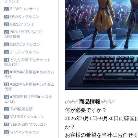
ファンミ
PLAVEコンサート
25
QWERソウルコン
26
RIIZEファンミ
27
2026 SPOTV K-POP
28
AWARDS
STAYCファンコン
29
テミンソウルコン
30
どんな公演でもチケット
31
購入代行
■2026年8月開催■ カスタム
32
代行
■2026年9月開催■ カスタム
33
代行
■2026年10月開催■ カスタ
34
✅✅✅
商品情報
✅✅✅
ム代行
TWS横浜公演
35
何が必要ですか？
VAUNDYソウルコン
36
2026年9月1日~9月30日
VERIVERYソウルコン
37
か？
WAYVソウルコン
38
お客様の希望を当社にお任せ