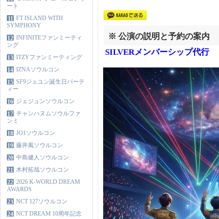
ート
FT ISLAND WITH
11
SYMPHONY
※ 公演の説明と予約の案内
INFINITEファンミーティ
12
ング
SILVERメンバーシップ代行
ITZYファンミーティング
13
IZNAソウルコン
14
SF9ジェユン誕生日パーテ
15
ィー
ジェジュンソウルコン
16
チャンハヌムソウルファ
17
ンミ
JO1ソウルコン
18
藤井風ソウルコン
19
中島健人ソウルコン
20
木村拓哉ソウルコン
21
2026 K-WORLD DREAM
22
AWARDS
NCT 127ソウルコン
23
NCT DREAM 10周年記念
24