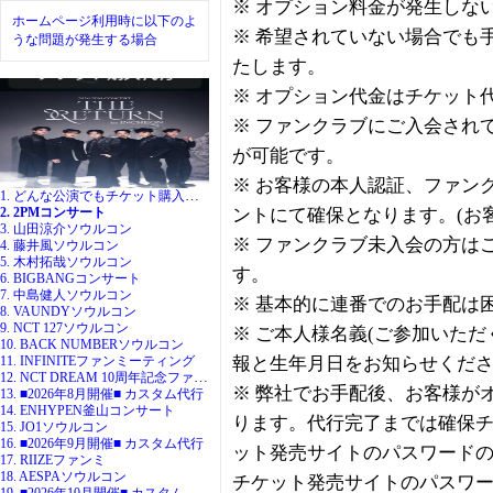
※ オプション料金が発生しな
ホームページ利用時に以下のよ
※ 希望されていない場合でも
うな問題が発生する場合
たします。
※ オプション代金はチケット
※ ファンクラブにご入会され
が可能です。
※ お客様の本人認証、ファン
1. どんな公演でもチケット購入代行
2. 2PMコンサート
ントにて確保となります。(お
3. 山田涼介ソウルコン
※ ファンクラブ未入会の方は
4. 藤井風ソウルコン
5. 木村拓哉ソウルコン
す。
6. BIGBANGコンサート
7. 中島健人ソウルコン
※ 基本的に連番でのお手配は
8. VAUNDYソウルコン
9. NCT 127ソウルコン
※ ご本人様名義(ご参加いた
10. BACK NUMBERソウルコン
11. INFINITEファンミーティング
報と生年月日をお知らせくだ
12. NCT DREAM 10周年記念ファンミ
※ 弊社でお手配後、お客様が
13. ■2026年8月開催■ カスタム代行
14. ENHYPEN釜山コンサート
ります。代行完了までは確保
15. JO1ソウルコン
16. ■2026年9月開催■ カスタム代行
ット発売サイトのパスワード
17. RIIZEファンミ
18. AESPAソウルコン
チケット発売サイトのパスワ
19. ■2026年10月開催■ カスタム代行