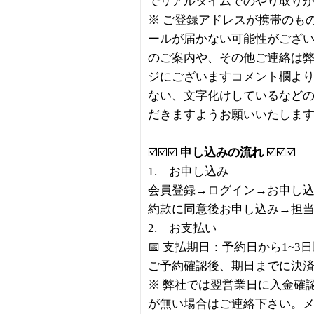
でリアルタイムでのやり取り
※ ご登録アドレスが携帯のも
ールが届かない可能性がござ
のご案内や、その他ご連絡は
ジにございますコメント欄より
ない、文字化けしているなど
だきますようお願いいたしま
☑️☑️☑️
申し込みの流れ
☑️☑️☑️
1. お申し込み
会員登録→ログイン→お申し
約款に同意後お申し込み→担
2. お支払い
📅 支払期日：予約日から1~3
ご予約確認後、期日までに決
※ 弊社では翌営業日に入金確
が無い場合はご連絡下さい。