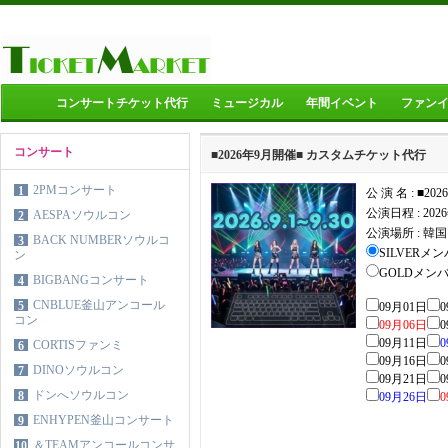
コンサートチケット代行
ミュージカル
年間イベント
ファン
コンサート
■2026年9月開催■ カスタムチケット代行
2PMコンサート
1
公 演 名 : ■2
公演日程 :
20
AESPAソウルコン
2
公演場所 :
韓国
BACK NUMBERソウルコ
3
SILVERメンバ
ン
GOLDメンバー
BIGBANGコンサート
4
CNBLUE釜山アンコール
5
09月01日
0
コン
09月06日
0
09月11日
0
CORTISファンミ
6
09月16日
0
DINOソウルコン
7
09月21日
0
ドンへソウルコン
8
09月26日
0
ENHYPEN釜山コンサート
9
＆TEAMアンコールコンサ
10