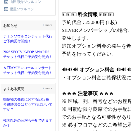
山田涼介ソウルコン
39
優里ソウルコン
40
💴💴💴
料金情報
💴💴💴
予約代金 : 25,000円 (1枚)
›
more
お知らせ
SILVERメンバーシップの場
テミンソウルコンチケット代行
発生します。
ご予約受付開始！
追加オプション料金の発生を希
2026 SPOTV K-POP AWARDS
予約を行ってください。
チケット代行ご予約受付開始！
＆TEAMアンコールコンサート
🔊🔊🔊
オプション料金
🔊🔊
チケット代行ご予約受付開始！
・オプション料金は確保状況
›
more
よくある質問
🔥🔥🔥
注意事項
🔥🔥🔥
郵便物の発送に関するEMS番
※ 区域、列、番号などのお座
号追跡照会はどうすればいいで
※ 可能な限り良席でのお手配
すか？
でのお手配となる可能性があ
韓国以外の公演も手配できます
※ 必ずフロアなどのご希望は
か？