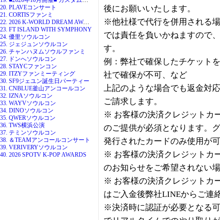
20. PLAVEコンサート
後にお願いいたします。
21. CORTISファンミ
※他社様で代行を併用される
22. 2026 K-WORLD DREAM AWARDS
23. FT ISLAND WITH SYMPHONY
では責任を負いかねますので
24. 優里ソウルコン
25. ジェジュンソウルコン
す。
26. チャンハヌムソウルファンミ
27. ドンへソウルコン
例：弊社で確保したチケット
28. STAYCファンコン
29. ITZYファンミーティング
社で確保が不可、など
30. SF9ジェユン誕生日パーティー
上記のような場合でも返金対
31. CNBLUE釜山アンコールコン
32. IZNAソウルコン
ご請求します。
33. WAYVソウルコン
34. DINOソウルコン
※ お客様の決済クレジットカー
35. QWERソウルコン
36. TWS横浜公演
のご提供が必須となります。
37. テミンソウルコン
38. ＆TEAMアンコールコンサート
発行されたカードのみ使用が
39. VERIVERYソウルコン
※ お客様の決済クレジットカー
40. 2026 SPOTV K-POP AWARDS
のお知らせをご希望されない
※ お客様の決済クレジットカー
はご入金後弊社LINEからご
※決済時に認証が必要となる可