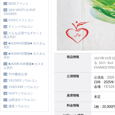
RIIZEファンミ
25
2026 SPOTV K-POP
26
AWARDS
STAYCファンコン
27
テミンソウルコン
28
どんな公演でもチケット
29
購入代行
■2026年8月開催■ カスタム
30
代行
■2026年9月開催■ カスタム
31
商品情報
代行
2025年10月
る2025 R
■2026年10月開催■ カスタ
32
FANMEETING
ム代行
TWS横浜公演
33
公演情報
公演名
:
2025
VAUNDYソウルコン
34
日時
: 2025
年
会場
:
YES24 
VERIVERYソウルコン
35
WAYVソウルコン
36
座席情報
未定
山田涼介ソウルコン
37
料金情報
優里ソウルコン
38
1
枚
: 20,000