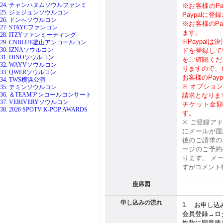
24. チャンハヌムソウルファンミ
※お客様のP
25. ジェジュンソウルコン
Paypalに
26. ドンへソウルコン
※お客様のPa
27. STAYCファンコン
ます。
28. ITZYファンミーティング
※Paypa
29. CNBLUE釜山アンコールコン
30. IZNAソウルコン
ドを登録して
31. DINOソウルコン
をご確認くだ
32. WAYVソウルコン
りますので、
33. QWERソウルコン
お客様のPay
34. TWS横浜公演
※
オプショ
35. テミンソウルコン
36. ＆TEAMアンコールコンサート
請求となりま
37. VERIVERYソウルコン
チケット金
38. 2026 SPOTV K-POP AWARDS
す。
※
ご登録ア
にメールが届
後のご請求の
ージのご予約
ります。 メ
すがコメント
座席図
申し込みの流れ
1.
お申し込
会員登録→ロ
約款に同意後