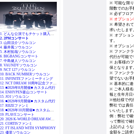
※
可能な限
階数でのお手
※
必ずフロア
※
オプション
※
希望され
求いたします
1. どんな公演でもチケット購入代行
※
オプショ
2. 2PMコンサート
す。
3. 山田涼介ソウルコン
※
オプション
4. 藤井風ソウルコン
※
ファンク
5. 木村拓哉ソウルコン
6. BIGBANGコンサート
代行が可能で
7. 中島健人ソウルコン
※
お客様のフ
8. VAUNDYソウルコン
保となります
9. NCT 127ソウルコン
※
ファンク
10. BACK NUMBERソウルコン
望でないお手
11. INFINITEファンミーティング
12. NCT DREAM 10周年記念ファンミ
※
基本的に連
13. ■2026年8月開催■ カスタム代行
※
ご本人様名
14. ENHYPEN釜山コンサート
報と生年月日
15. JO1ソウルコン
※
他社様で代
16. ■2026年9月開催■ カスタム代行
弊社では責任
17. RIIZEファンミ
18. ■2026年10月開催■ カスタム代行
いいたします
19. PLAVEコンサート
例：弊社で確
20. 2026 K-WORLD DREAM AWARDS
って弊社で確
21. CORTISファンミ
上記のような
22. FT ISLAND WITH SYMPHONY
金額をご請求
23. 優里ソウルコン