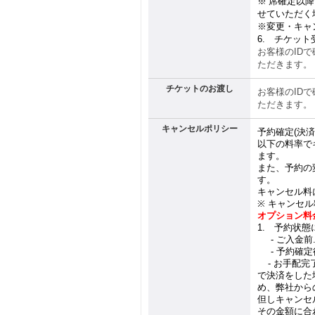
※
席確定以降
せていただく
※
変更・キャ
6.
チケット
お客様の
ID
で
ただきます。
チケットのお渡し
お客様の
ID
で
ただきます。
キャンセルポリシー
予約確定
(
決済
以下の料率で
ます。
また、予約の
す。
キャンセル料
※
キャンセル
オプション料
1.
予約状態に
1.
-
ご入金前
1.
-
予約確定
1.
-
お手配完
で決済をした
め、弊社から
但しキャンセ
その金額に合