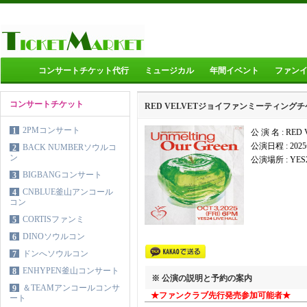
コンサートチケット代行
ミュージカル
年間イベント
ファン
コンサートチケット
RED VELVETジョイファンミーティング
2PMコンサート
1
公 演 名 : R
公演日程 :
202
BACK NUMBERソウルコ
2
ン
公演場所 :
YES
BIGBANGコンサート
3
CNBLUE釜山アンコール
4
コン
CORTISファンミ
5
DINOソウルコン
6
ドンへソウルコン
7
ENHYPEN釜山コンサート
8
※ 公演の説明と予約の案内
＆TEAMアンコールコンサ
9
★ファンクラブ先行発売参加可能者★
ート