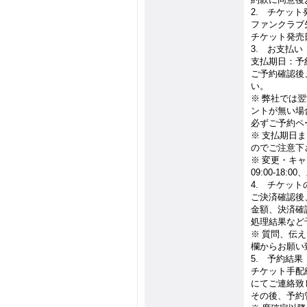
2.
チケット
ファンクラブ
チケット発売
3.
お支払い
支払期日：予
ご予約確認後
い。
※
弊社では翌
ントが無い場
必ずご予約ペ
※
支払期日ま
のでご注意下
※
変更・キャ
09:00-18:00
、
4.
チケット
ご決済確認後
金額、決済確
処理結果など
※
質問、伝え
欄からお願い
5.
予約結果（
チケット手配
にてご連絡致
その後、予約