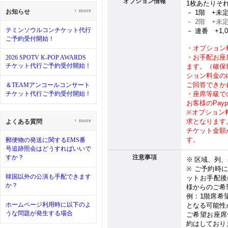
オプション情報
1
枚あたりそ
›
more
お知らせ
－ 1
階
+
未
－ 2
階
+
未
テミンソウルコンチケット代行
－ 連番
+1,
ご予約受付開始！
・オプション
・お手配お座
2026 SPOTV K-POP AWARDS
チケット代行ご予約受付開始！
ます。（確保
ション料金の
ご回答できか
＆TEAMアンコールコンサート
チケット代行ご予約受付開始！
・座席等級で
お客様のPay
※
オプション
›
more
求となります
よくある質問
チケット金額
す。
郵便物の発送に関するEMS番
号追跡照会はどうすればいいで
すか？
注意事項
※
区域、列、
※
ご予約時
韓国以外の公演も手配できます
ットお手配後
か？
様からのご希
例：
1
階席希
ホームページ利用時に以下のよ
となる可能性
うな問題が発生する場合
ご希望お座席
約はしており