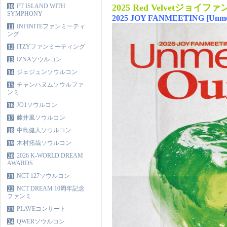
FT ISLAND WITH
2025 Red Velvetジョ
10
SYMPHONY
2025 JOY FANMEETING [Unmel
INFINITEファンミーティ
11
ング
ITZYファンミーティング
12
IZNAソウルコン
13
ジェジュンソウルコン
14
チャンハヌムソウルファ
15
ンミ
JO1ソウルコン
16
藤井風ソウルコン
17
中島健人ソウルコン
18
木村拓哉ソウルコン
19
2026 K-WORLD DREAM
20
AWARDS
NCT 127ソウルコン
21
NCT DREAM 10周年記念
22
ファンミ
PLAVEコンサート
23
QWERソウルコン
24