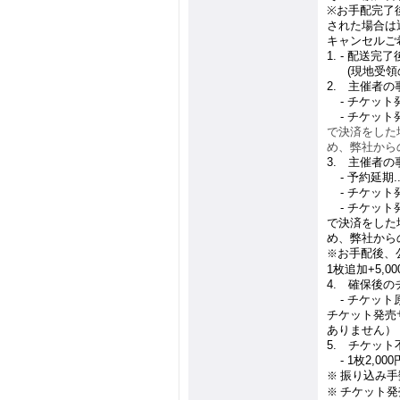
※
お手配完了
された場合は
キャンセルご
1. -
配送完了
1. -
(
現地受領
2.
主催者の
1.
-
チケット
1.
-
チケット
で決済をした
め、弊社から
3.
主催者の
1.
-
予約延期
.
1.
-
チケット
1.
-
チケット
で決済をした
め、弊社から
お手配後、
※
1
枚追加
+5,00
4.
確保後のチ
4.
-
チケット
チケット発売
ありません）
5.
チケット
4.
- 1
枚
2,000
振り込み手
※
チケット発
※