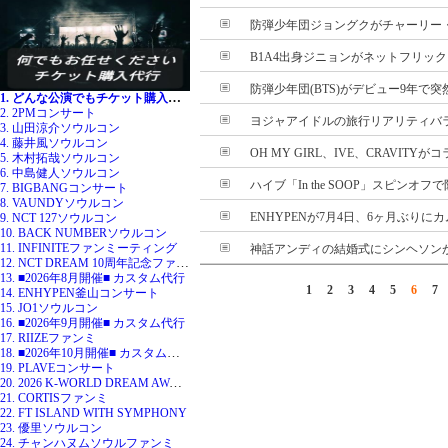
防弾少年団ジョングクがチャーリー・プ
B1A4出身ジニョンがネットフリックス
防弾少年団(BTS)がデビュー9年で突然
1. どんな公演でもチケット購入代行
2. 2PMコンサート
ヨジャアイドルの旅行リアリティバラエ
3. 山田涼介ソウルコン
4. 藤井風ソウルコン
OH MY GIRL、IVE、CRAVITYが
5. 木村拓哉ソウルコン
6. 中島健人ソウルコン
ハイブ「In the SOOP」スピンオフで
7. BIGBANGコンサート
8. VAUNDYソウルコン
ENHYPENが7月4日、6ヶ月ぶりに
9. NCT 127ソウルコン
10. BACK NUMBERソウルコン
11. INFINITEファンミーティング
神話アンディの結婚式にシンヘソンが不
12. NCT DREAM 10周年記念ファンミ
13. ■2026年8月開催■ カスタム代行
1
2
3
4
5
6
7
14. ENHYPEN釜山コンサート
15. JO1ソウルコン
16. ■2026年9月開催■ カスタム代行
17. RIIZEファンミ
18. ■2026年10月開催■ カスタム代行
19. PLAVEコンサート
20. 2026 K-WORLD DREAM AWARDS
21. CORTISファンミ
22. FT ISLAND WITH SYMPHONY
23. 優里ソウルコン
24. チャンハヌムソウルファンミ