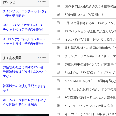
›
more
お知らせ
防弾少年団RMの結婚説に所属事務所が
テミンソウルコンチケット代行
SF9の新しいロゴが公開に！
ご予約受付開始！
8月LAで開催されるKCONのラインナ
2026 SPOTV K-POP AWARDS
チケット代行ご予約受付開始！
EXOベッキョンが全世界が選んだグロ
＆TEAMアンコールコンサート
イスンギが7月1日、1年ぶりに歌手
チケット代行ご予約受付開始！
是枝裕和監督初の韓国映画演出作「ベイ
チャングンソクが4年ぶりに新ドラマに
›
more
よくある質問
陸軍兵役中のSF9インソンが陸軍創作ミ
郵便物の発送に関するEMS番
号追跡照会はどうすればいいで
Straykidsの「SKZOO」ポップアップ
すか？
MAMAMOOがデビュー8周年を迎え完
韓国以外の公演も手配できます
SF9ジュホが演劇に続き、ドラマの男性
か？
WINNERが2年3ヶ月ぶりに4人完全体で
ホームページ利用時に以下のよ
うな問題が発生する場合
SEVENTEENジョンハンが肘の負傷で
キムウビンが7月20日、6年ぶりに