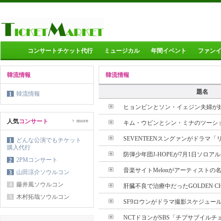
コンサートチケット代行
ミュージカル
年間イベント
ファン
韓流情報
韓流情報
題名
韓流情報
1
ヒョンビンとソン・イェジン夫婦が妊娠
›
more
人気
コンサート
キム・ウビンとシン・ミナのツーショッ
SEVENTEENスングァンがドラマ「リ
どんな公演でもチケット
1
購入代行
防弾少年団J-HOPEが7月1日ソロアル
2PMコンサート
2
音楽サイトMelonがアーティストの名
山田涼介ソウルコン
3
藤井風ソウルコン
4
肝臓不良で治療中だったGOLDEN CHIL
木村拓哉ソウルコン
5
SF9ロウンがドラマ撮影スケジュールの
NCTドヨンがSBS「チプサブイルチェ(Maste