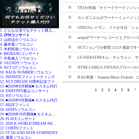
TXTが米国「ケリークラークソンショ
カンダニエルがワーナーミュージックジ
ONEUSレイヴン、イドが今日「ショー
1. どんな公演でもチケット購入代行
2. 2PMコンサート
aespaがワーナーレコードとグローバル
3. 山田涼介ソウルコン
4. 藤井風ソウルコン
NCTジョンウが新型コロナ感染ですべ
5. 木村拓哉ソウルコン
6. BIGBANGコンサート
LE SSERAFIMキム・チェウォン、サ
7. 中島健人ソウルコン
8. VAUNDYソウルコン
HYBE LABELS JAPANのグローバ
9. NCT 127ソウルコン
10. BACK NUMBERソウルコン
11. INFINITEファンミーティング
B.Iが米国「Amazon Music Festival
12. NCT DREAM 10周年記念ファンミ
13. ■2026年8月開催■ カスタム代行
1
2
3
4
5
6
7
14. ENHYPEN釜山コンサート
15. JO1ソウルコン
16. ■2026年9月開催■ カスタム代行
17. RIIZEファンミ
18. AESPAソウルコン
19. ■2026年10月開催■ カスタム代行
20. PLAVEコンサート
21. 2026 K-WORLD DREAM AWARDS
22. CORTISファンミ
23. FT ISLAND WITH SYMPHONY
24. 優里ソウルコン