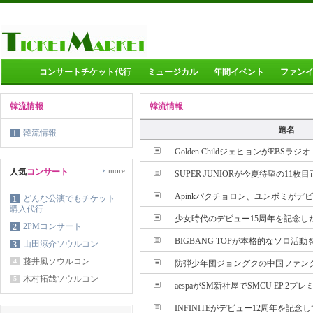
コンサートチケット代行
ミュージカル
年間イベント
ファン
韓流情報
韓流情報
題名
韓流情報
1
Golden ChildジェヒョンがEBSラジ
›
more
人気
コンサート
SUPER JUNIORが今夏待望の11枚目
Apinkパクチョロン、ユンボミがデビュ
どんな公演でもチケット
1
購入代行
少女時代のデビュー15周年を記念した
2PMコンサート
2
BIGBANG TOPが本格的なソロ活
山田涼介ソウルコン
3
藤井風ソウルコン
4
防弾少年団ジョングクの中国ファンクラ
木村拓哉ソウルコン
5
aespaがSM新社屋でSMCU EP.2プレ
INFINITEがデビュー12周年を記念し