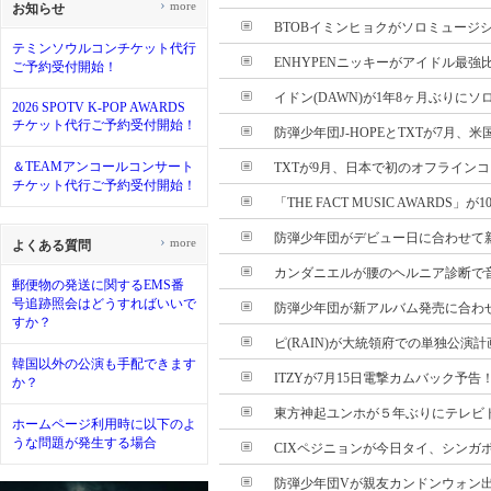
›
more
お知らせ
BTOBイミンヒョクがソロミュージシャ
テミンソウルコンチケット代行
ENHYPENニッキーがアイドル最強
ご予約受付開始！
イドン(DAWN)が1年8ヶ月ぶりに
2026 SPOTV K-POP AWARDS
チケット代行ご予約受付開始！
防弾少年団J-HOPEとTXTが7月、米
＆TEAMアンコールコンサート
TXTが9月、日本で初のオフライン
チケット代行ご予約受付開始！
「THE FACT MUSIC AWARDS」が1
防弾少年団がデビュー日に合わせて新曲
›
more
よくある質問
カンダニエルが腰のヘルニア診断で音楽
郵便物の発送に関するEMS番
号追跡照会はどうすればいいで
防弾少年団が新アルバム発売に合わせて
すか？
ピ(RAIN)が大統領府での単独公演
韓国以外の公演も手配できます
ITZYが7月15日電撃カムバック予告
か？
東方神起ユンホが５年ぶりにテレビドラ
ホームページ利用時に以下のよ
うな問題が発生する場合
CIXペジニョンが今日タイ、シンガポ
防弾少年団Vが親友カンドンウォン出演