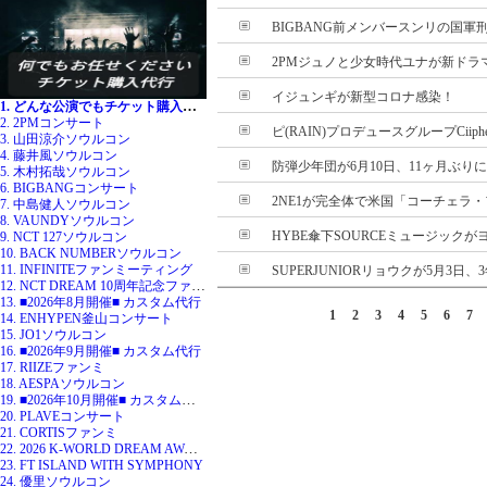
BIGBANG前メンバースンリの国軍刑
2PMジュノと少女時代ユナが新ドラ
イジュンギが新型コロナ感染！
1. どんな公演でもチケット購入代行
2. 2PMコンサート
ピ(RAIN)プロデュースグループCiiphe
3. 山田涼介ソウルコン
4. 藤井風ソウルコン
防弾少年団が6月10日、11ヶ月ぶり
5. 木村拓哉ソウルコン
6. BIGBANGコンサート
2NE1が完全体で米国「コーチェラ・フ
7. 中島健人ソウルコン
8. VAUNDYソウルコン
HYBE傘下SOURCEミュージックがヨ
9. NCT 127ソウルコン
10. BACK NUMBERソウルコン
11. INFINITEファンミーティング
SUPERJUNIORリョウクが5月3日、
12. NCT DREAM 10周年記念ファンミ
13. ■2026年8月開催■ カスタム代行
1
2
3
4
5
6
7
14. ENHYPEN釜山コンサート
15. JO1ソウルコン
16. ■2026年9月開催■ カスタム代行
17. RIIZEファンミ
18. AESPAソウルコン
19. ■2026年10月開催■ カスタム代行
20. PLAVEコンサート
21. CORTISファンミ
22. 2026 K-WORLD DREAM AWARDS
23. FT ISLAND WITH SYMPHONY
24. 優里ソウルコン