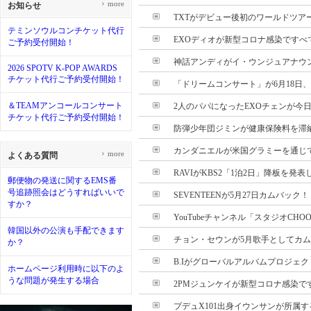
›
more
お知らせ
TXTがデビュー後初のワールドツア
テミンソウルコンチケット代行
EXOディオが新型コロナ感染ですべて
ご予約受付開始！
神話アンディがイ・ウンジュアナウンサ
2026 SPOTV K-POP AWARDS
チケット代行ご予約受付開始！
「ドリームコンサート」が6月18日、3
＆TEAMアンコールコンサート
2人のパパになったEXOチェンが今
チケット代行ご予約受付開始！
防弾少年団ジミンが健康保険料を滞納で
カンダニエルが米国グラミーを通じて5
›
more
よくある質問
RAVIがKBS2「1泊2日」降板を発
郵便物の発送に関するEMS番
号追跡照会はどうすればいいで
SEVENTEENが5月27日カムバック！
すか？
YouTubeチャンネル「スタジオCHO
韓国以外の公演も手配できます
チョン・セウンが5月歌手としてカ
か？
B.Iがグローバルアルバムプロジェクト
ホームページ利用時に以下のよ
うな問題が発生する場合
2PMジュンケイが新型コロナ感染です
プデュX101出身イウンサンが所属するBran