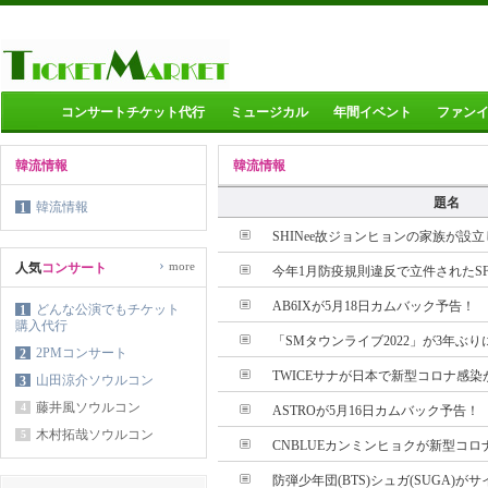
コンサートチケット代行
ミュージカル
年間イベント
ファン
韓流情報
韓流情報
題名
韓流情報
1
SHINee故ジョンヒョンの家族が設立
›
more
人気
コンサート
今年1月防疫規則違反で立件されたSF9
AB6IXが5月18日カムバック予告！
どんな公演でもチケット
1
購入代行
「SMタウンライブ2022」が3年ぶ
2PMコンサート
2
TWICEサナが日本で新型コロナ感染が
山田涼介ソウルコン
3
藤井風ソウルコン
4
ASTROが5月16日カムバック予告！
木村拓哉ソウルコン
5
CNBLUEカンミンヒョクが新型コロナ
防弾少年団(BTS)シュガ(SUGA)がサイ(