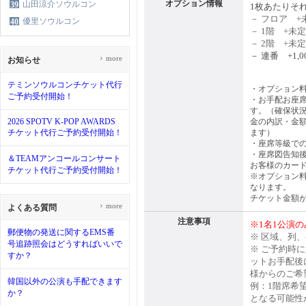
オプション情報
山田涼介ソウルコン
39
1枚あたりそ
－ フロア +
優里ソウルコン
40
－ 1階 +未定
－ 2階 +未定
－ 連番 +1
›
more
お知らせ
テミンソウルコンチケット代行
・オプション
ご予約受付開始！
・お手配お座席
す。（確保状
2026 SPOTV K-POP AWARDS
金の内訳・金
チケット代行ご予約受付開始！
ます）
・座席等級で
・座席図告知
＆TEAMアンコールコンサート
お客様のカー
チケット代行ご予約受付開始！
※オプション
なります。
チケット金額
›
more
よくある質問
注意事項
※1名1公演
郵便物の発送に関するEMS番
※ 区域、列
号追跡照会はどうすればいいで
※ ご予約時
すか？
ットお手配後
様からのご希
韓国以外の公演も手配できます
例：1階席希
か？
となる可能性