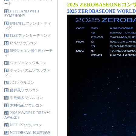
ート
2025 ZEROBASEONE
2025 ZEROBASEONE WORLD 
FT ISLAND WITH
11
SYMPHONY
INFINITEファンミーティ
12
ング
ITZYファンミーティング
13
IZNAソウルコン
14
SF9ジェユン誕生日パーテ
15
ィー
ジェジュンソウルコン
16
チャンハヌムソウルファ
17
ンミ
JO1ソウルコン
18
藤井風ソウルコン
19
中島健人ソウルコン
20
木村拓哉ソウルコン
21
2026 K-WORLD DREAM
22
AWARDS
NCT 127ソウルコン
23
NCT DREAM 10周年記念
24