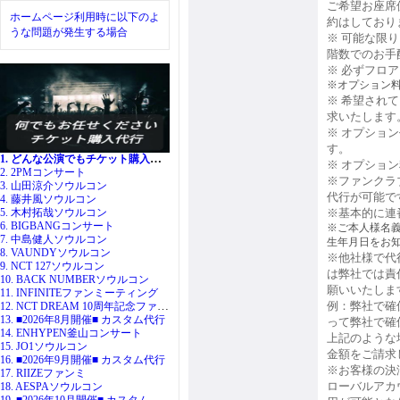
ご希望お座席
ホームページ利用時に以下のよ
約はしており
うな問題が発生する場合
※ 可能な限
階数でのお手
※ 必ずフロ
※オプション
※ 希望され
求いたします
※ オプショ
す。
1. どんな公演でもチケット購入代行
※ オプショ
2. 2PMコンサート
※ファンクラ
3. 山田涼介ソウルコン
代行が可能で
4. 藤井風ソウルコン
5. 木村拓哉ソウルコン
※基本的に連
6. BIGBANGコンサート
※ご本人様名義
7. 中島健人ソウルコン
生年月日をお
8. VAUNDYソウルコン
※他社様で代
9. NCT 127ソウルコン
は弊社では責
10. BACK NUMBERソウルコン
願いいたしま
11. INFINITEファンミーティング
12. NCT DREAM 10周年記念ファンミ
例：弊社で確
13. ■2026年8月開催■ カスタム代行
って弊社で確
14. ENHYPEN釜山コンサート
上記のような
15. JO1ソウルコン
金額をご請求
16. ■2026年9月開催■ カスタム代行
※お客様の決
17. RIIZEファンミ
ローバルアカ
18. AESPAソウルコン
19. ■2026年10月開催■ カスタム代行