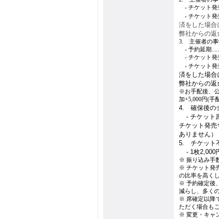
1.
- チケット発売前.
1.
- チケット発売
済をした場合
弊社からの返
3. 主催者の
1.
- 予約延期.......
1.
- チケット発売前.
1.
- チケット発売後.
済をした場合
弊社からの返
※お手配後、
加+5,000円(
4. 確保後
4.
- チケッ
チケット発売
ありません）
5. チケッ
4.
- 1枚2,
※ 振り込み手
※ チケット
の比率を高く
※ 予約確定
減らし、多く
※ 席確定以
ただく場合も
※ 変更・キャ