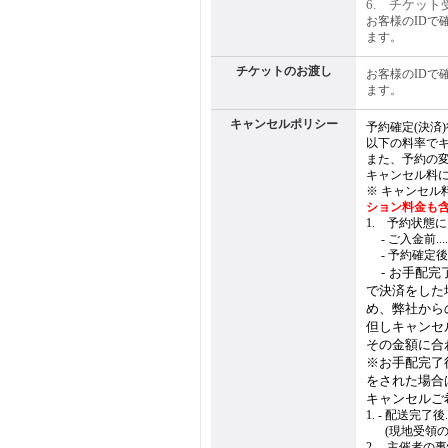
6. チケット
お客様のIDで
ます。
チケットのお渡し
お客様のIDで
ます。
キャンセルポリシー
予約確定(決済
以下の料率で
また、予約の
キャンセル料
※ キャンセル
ション料金も
1. 予約状態
1.
- ご入金前.......
1.
- 予約確定後(ご入金
1.
- お手配完
で決済をした
め、弊社から
但しキャンセ
その金額に合
※お手配完了
をされた場合
キャンセルご
1. - 配送完了後.....
1.
-
(現地受領の場
2. 主催者の