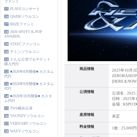
ファンミ
PLAVEコンサート
25
QWERソウルコン
26
RIIZEファンミ
27
2026 SPOTV K-POP
28
AWARDS
STAYCファンコン
29
テミンソウルコン
30
どんな公演でもチケット
31
購入代行
商品情報
2025年10月
■2026年8月開催■ カスタム
32
ZEROBASEO
代行
[HERE＆NOW
■2026年9月開催■ カスタム
33
代行
公演情報
公演名 : 2025
■2026年10月開催■ カスタ
34
日時 : 2025
ム代行
会場 : KSPO 
TWS横浜公演
35
座席情報
VAUNDYソウルコン
未定
36
VERIVERYソウルコン
37
料金情報
1枚 : 25,000
WAYVソウルコン
38