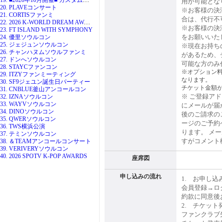
用が可能とな
20. PLAVEコンサート
※お客様の決
21. CORTISファンミ
合は、代行不
22. 2026 K-WORLD DREAM AWARDS
※お客様の決
23. FT ISLAND WITH SYMPHONY
をお願いいた
24. 優里ソウルコン
25. ジェジュンソウルコン
※現在お持ち
26. チャンハヌムソウルファンミ
があるため、
27. ドンへソウルコン
可能な方のみ
28. STAYCファンコン
※オプション
29. ITZYファンミーティング
なります。
30. SF9ジェユン誕生日パーティー
チケット金額
31. CNBLUE釜山アンコールコン
※ ご登録ア
32. IZNAソウルコン
33. WAYVソウルコン
にメールが届
34. DINOソウルコン
後のご請求の
35. QWERソウルコン
ージのご予約
36. TWS横浜公演
ります。 メ
37. テミンソウルコン
すがコメント
38. ＆TEAMアンコールコンサート
39. VERIVERYソウルコン
40. 2026 SPOTV K-POP AWARDS
座席図
申し込みの流れ
1. お申し込
会員登録→ロ
約款に同意後
2. チケット
ファンクラブ