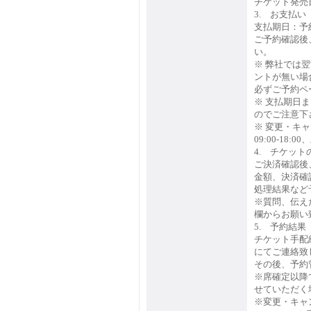
チケット発売
3. お支払い
支払期日：予
ご予約確認後
い。
※ 弊社では
ントが無い場
必ずご予約ペ
※ 支払期日
のでご注意下
※ 変更・キ
09:00-18:
4. チケット
ご決済確認後
金額、決済確
処理結果など
※質問、伝え
欄からお願い
5. 予約結
チケット手配
にてご連絡致
その後、予約
※席確定以降
せていただく
※変更・キャ