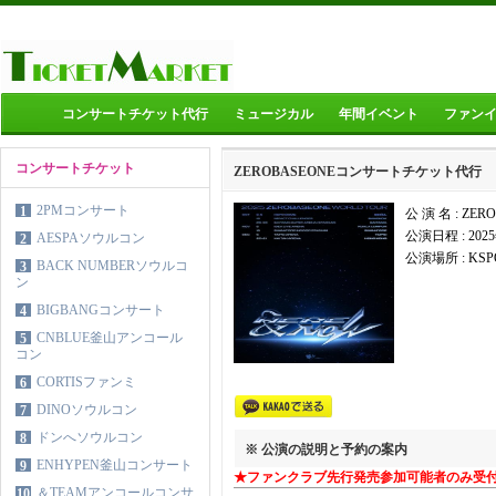
コンサートチケット代行
ミュージカル
年間イベント
ファン
コンサートチケット
ZEROBASEONEコンサートチケット代行
2PMコンサート
1
公 演 名 : Z
公演日程 :
202
AESPAソウルコン
2
公演場所 :
KSP
BACK NUMBERソウルコ
3
ン
BIGBANGコンサート
4
CNBLUE釜山アンコール
5
コン
CORTISファンミ
6
DINOソウルコン
7
ドンへソウルコン
8
※ 公演の説明と予約の案内
ENHYPEN釜山コンサート
9
★ファンクラブ先行発売参加可能者のみ受
＆TEAMアンコールコンサ
10