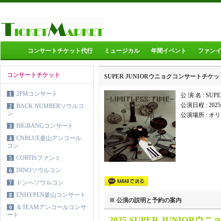
コンサートチケット代行
ミュージカル
年間イベント
ファン
コンサートチケット
SUPER JUNIORウニョクコンサートチケ
2PMコンサート
1
公 演 名 : S
公演日程 :
20
BACK NUMBERソウルコ
2
ン
公演場所 :
オリ
BIGBANGコンサート
3
CNBLUE釜山アンコール
4
コン
CORTISファンミ
5
DINOソウルコン
6
ドンへソウルコン
7
ENHYPEN釜山コンサート
8
※ 公演の説明と予約の案内
＆TEAMアンコールコンサ
9
ート
2025 SUPER JUNIO