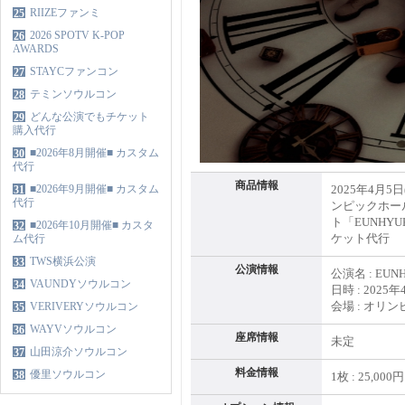
RIIZEファンミ
25
2026 SPOTV K-POP
26
AWARDS
STAYCファンコン
27
テミンソウルコン
28
どんな公演でもチケット
29
購入代行
■2026年8月開催■ カスタム
30
代行
商品情報
■2026年9月開催■ カスタム
2025年4月5
31
代行
ンピックホール
ト「EUNHYUK LI
■2026年10月開催■ カスタ
32
ケット代行
ム代行
TWS横浜公演
33
公演情報
公演名 : EUNHYU
VAUNDYソウルコン
34
日時 : 2025
会場 : オリ
VERIVERYソウルコン
35
WAYVソウルコン
36
座席情報
未定
山田涼介ソウルコン
37
料金情報
優里ソウルコン
38
1枚 : 25,000