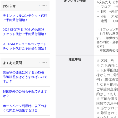
オプション情報
1枚あたりそ
›
more
お知らせ
－ フロア +
－ 1階 +未定
テミンソウルコンチケット代行
－ 2階 +未定
ご予約受付開始！
－ 連番 +1,0
・オプション
2026 SPOTV K-POP AWARDS
・お手配お座席
チケット代行ご予約受付開始！
す。（確保状
金の内訳・金
＆TEAMアンコールコンサート
ます）
チケット代行ご予約受付開始！
・座席図告知
注意事項
※ 区域、列
›
more
よくある質問
※ ご予約時
ットお手配後
郵便物の発送に関するEMS番
様からのご希
号追跡照会はどうすればいいで
例：1階席希
すか？
となる可能性
ご希望お座席
韓国以外の公演も手配できます
約はしており
か？
※ 可能な限
階数でのお手
ホームページ利用時に以下のよ
※ 必ずフロ
うな問題が発生する場合
※ 希望され
求いたします