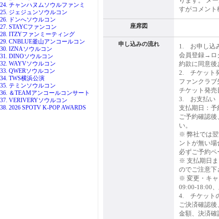
ります。 メ
24. チャンハヌムソウルファンミ
すがコメント
25. ジェジュンソウルコン
26. ドンへソウルコン
座席図
27. STAYCファンコン
28. ITZYファンミーティング
29. CNBLUE釜山アンコールコン
申し込みの流れ
1. お申し込
30. IZNAソウルコン
会員登録→ロ
31. DINOソウルコン
32. WAYVソウルコン
約款に同意後
33. QWERソウルコン
2. チケット
34. TWS横浜公演
ファンクラブ
35. テミンソウルコン
チケット発売
36. ＆TEAMアンコールコンサート
3. お支払い
37. VERIVERYソウルコン
38. 2026 SPOTV K-POP AWARDS
支払期日：予
ご予約確認後
い。
※ 弊社では
ントが無い場
必ずご予約ペ
※ 支払期日
のでご注意下
※ 変更・キ
09:00-18:
4. チケット
ご決済確認後
金額、決済確