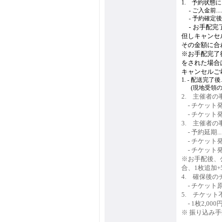
1. 予約状態
1.
- ご入金前.......
1.
- 予約確定後(ご入金
1.
- お手配完了
但しキャンセ
その金額に合
※お手配完了
をされた場合
キャンセルご
1. - 配送完了後.....
1.
-
(現地受領の場
2. 主催者
2.
- チケット発売前
2.
- チケット発
3. 主催者
3.
- 予約延期......
3.
- チケット発売前
3.
- チケット発
※お手配後、
合、1枚追加+5
4. 確保後
4.
- チケッ
5. チケッ
4.
- 1枚2,
※ 振り込み