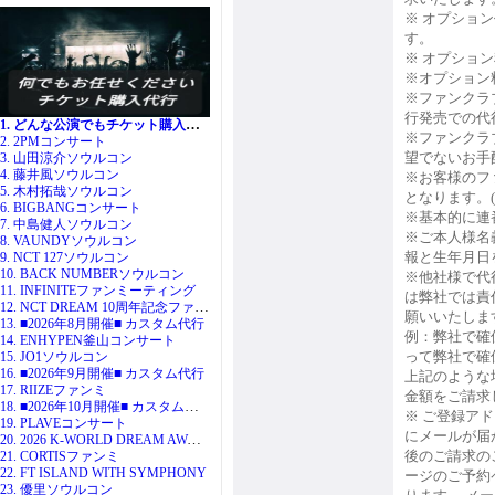
※ オプショ
す。
※ オプショ
※オプション
※ファンクラ
行発売での代
1. どんな公演でもチケット購入代行
※ファンクラ
2. 2PMコンサート
望でないお手
3. 山田涼介ソウルコン
4. 藤井風ソウルコン
※お客様のフ
5. 木村拓哉ソウルコン
となります。
6. BIGBANGコンサート
※基本的に連
7. 中島健人ソウルコン
※ご本人様名義
8. VAUNDYソウルコン
報と生年月日
9. NCT 127ソウルコン
10. BACK NUMBERソウルコン
※他社様で代
11. INFINITEファンミーティング
は弊社では責
12. NCT DREAM 10周年記念ファンミ
願いいたしま
13. ■2026年8月開催■ カスタム代行
例：弊社で確
14. ENHYPEN釜山コンサート
って弊社で確
15. JO1ソウルコン
16. ■2026年9月開催■ カスタム代行
上記のような
17. RIIZEファンミ
金額をご請求
18. ■2026年10月開催■ カスタム代行
※ ご登録ア
19. PLAVEコンサート
にメールが届
20. 2026 K-WORLD DREAM AWARDS
後のご請求の
21. CORTISファンミ
22. FT ISLAND WITH SYMPHONY
ージのご予約
23. 優里ソウルコン