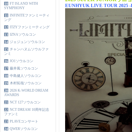
FT ISLAND WITH
10
EUNHYUK LIVE TOUR 2025 -Limi
SYMPHONY
INFINITEファンミーティ
11
ング
ITZYファンミーティング
12
IZNAソウルコン
13
ジェジュンソウルコン
14
チャンハヌムソウルファ
15
ンミ
JO1ソウルコン
16
藤井風ソウルコン
17
中島健人ソウルコン
18
木村拓哉ソウルコン
19
2026 K-WORLD DREAM
20
AWARDS
NCT 127ソウルコン
21
NCT DREAM 10周年記念
22
ファンミ
PLAVEコンサート
23
QWERソウルコン
24