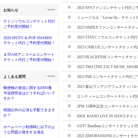
2023 SF9ファンコンチケット代行ご予
›
more
お知らせ
ミュージカル「Let me fly」チケット
テミンソウルコンチケット代行
ご予約受付開始！
2023 NMIXXファンコンサートチケッ
2023 STAYCソウルコンチケット代行
2026 SPOTV K-POP AWARDS
チケット代行ご予約受付開始！
2023 CNBLUEコンサートチケット代
＆TEAMアンコールコンサート
2023 BLACKPINKコンサートチケッ
チケット代行ご予約受付開始！
2023 TMA [THE FACT MUSIC AWA
›
more
よくある質問
2023 INKコンサートチケット代行ご
2023 釜山ワンアジアフェスティバルチ
郵便物の発送に関するEMS番
号追跡照会はどうすればいいで
エンティームコンサートチケット代行ご
すか？
2PM 15周年記念コンサートチケット代
韓国以外の公演も手配できます
か？
IDOL RADIO LIVE IN SEOULチ
GOT7 BamBamコンサートチケット代
ホームページ利用時に以下のよ
うな問題が発生する場合
2023 ZEROBASEONEコンサートチ