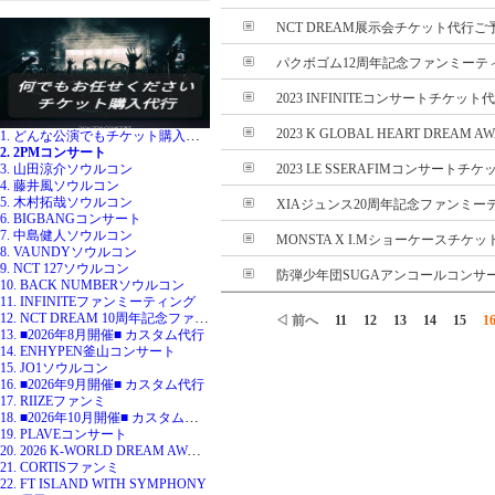
NCT DREAM展示会チケット代行
パクボゴム12周年記念ファンミーティ
2023 INFINITEコンサートチケット
2023 K GLOBAL HEART DREAM 
1. どんな公演でもチケット購入代行
2. 2PMコンサート
3. 山田涼介ソウルコン
2023 LE SSERAFIMコンサートチケ
4. 藤井風ソウルコン
5. 木村拓哉ソウルコン
XIAジュンス20周年記念ファンミーテ
6. BIGBANGコンサート
7. 中島健人ソウルコン
MONSTA X I.Mショーケースチケッ
8. VAUNDYソウルコン
9. NCT 127ソウルコン
防弾少年団SUGAアンコールコンサー
10. BACK NUMBERソウルコン
11. INFINITEファンミーティング
12. NCT DREAM 10周年記念ファンミ
◁ 前へ
11
12
13
14
15
1
13. ■2026年8月開催■ カスタム代行
14. ENHYPEN釜山コンサート
15. JO1ソウルコン
16. ■2026年9月開催■ カスタム代行
17. RIIZEファンミ
18. ■2026年10月開催■ カスタム代行
19. PLAVEコンサート
20. 2026 K-WORLD DREAM AWARDS
21. CORTISファンミ
22. FT ISLAND WITH SYMPHONY