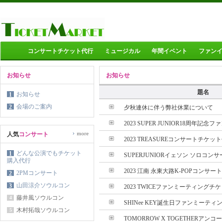
コンサートチケット代行
ミュージカル
年間イベント
ファン
お知らせ
お知らせ
題名
お知らせ
1
会場のご案内
2
夕秋連休に伴う弊社休業について
2023 SUPER JUNIOR18周年記念フ
›
more
人気
コンサート
2023 TREASUREコンサートチケッ
どんな公演でもチケット
1
SUPERJUNIORイェソン ソロコンサ
購入代行
2023 江南 永東大路K-POPコンサート
2PMコンサート
2
山田涼介ソウルコン
3
2023 TWICEファンミーティングチケ
藤井風ソウルコン
4
SHINee KEY誕生日ファンミーティン
木村拓哉ソウルコン
5
TOMORROW X TOGETHERアンコ