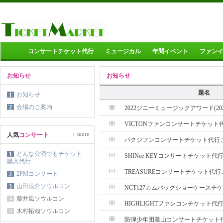
コンサートチケット代行
ミュージカル
年間イベント
ファン
お知らせ
お知らせ
題名
お知らせ
1
会場のご案内
2
2022ジニーミュージックアワード(2022
VICTONファンコンサートチケット代
›
more
人気
コンサート
パクジフンコンサートチケット代行ご予
どんな公演でもチケット
1
SHINee KEYコンサートチケット代行
購入代行
TREASUREコンサートチケット代
2PMコンサート
2
山田涼介ソウルコン
3
NCT127カムバックショーケースチケ
藤井風ソウルコン
4
HIGHLIGHTファンコンチケット代行
木村拓哉ソウルコン
5
防弾少年団釜山コンサートチケット代行