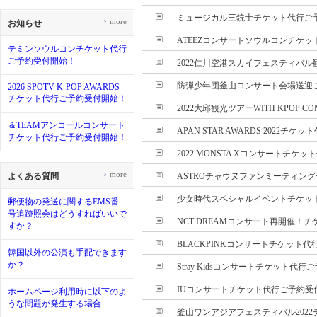
ミュージカル三銃士チケット代行ご
›
more
お知らせ
ATEEZコンサートソウルコンチケット
テミンソウルコンチケット代行
ご予約受付開始！
2022仁川空港スカイフェスティバル観
防弾少年団釜山コンサート会場送迎ご案
2026 SPOTV K-POP AWARDS
チケット代行ご予約受付開始！
2022大邱観光ツアーWITH KPOP CO
＆TEAMアンコールコンサート
APAN STAR AWARDS 2022チケッ
チケット代行ご予約受付開始！
2022 MONSTA Xコンサートチケット
›
more
よくある質問
ASTROチャウヌファンミーティングチ
少女時代スペシャルイベントチケット代
郵便物の発送に関するEMS番
号追跡照会はどうすればいいで
NCT DREAMコンサート再開催！チケ
すか？
BLACKPINKコンサートチケット代行
韓国以外の公演も手配できます
か？
Stray Kidsコンサートチケット代行ご
IUコンサートチケット代行ご予約受
ホームページ利用時に以下のよ
うな問題が発生する場合
釜山ワンアジアフェスティバル2022チ