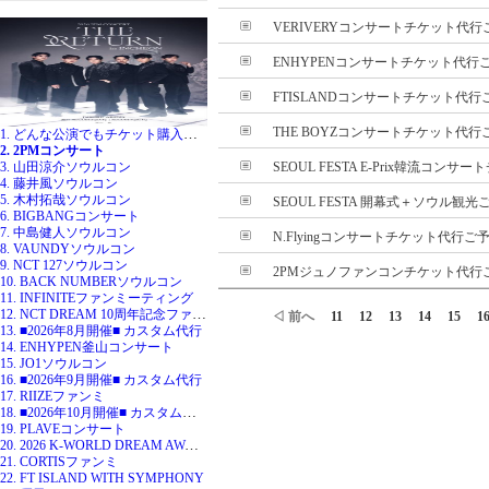
VERIVERYコンサートチケット代
ENHYPENコンサートチケット代行
FTISLANDコンサートチケット代
THE BOYZコンサートチケット代行ご
1. どんな公演でもチケット購入代行
2. 2PMコンサート
3. 山田涼介ソウルコン
SEOUL FESTA E-Prix韓流コンサー
4. 藤井風ソウルコン
5. 木村拓哉ソウルコン
SEOUL FESTA 開幕式＋ソウル観光
6. BIGBANGコンサート
7. 中島健人ソウルコン
N.Flyingコンサートチケット代行
8. VAUNDYソウルコン
9. NCT 127ソウルコン
2PMジュノファンコンチケット代行ご
10. BACK NUMBERソウルコン
11. INFINITEファンミーティング
12. NCT DREAM 10周年記念ファンミ
◁ 前へ
11
12
13
14
15
1
13. ■2026年8月開催■ カスタム代行
14. ENHYPEN釜山コンサート
15. JO1ソウルコン
16. ■2026年9月開催■ カスタム代行
17. RIIZEファンミ
18. ■2026年10月開催■ カスタム代行
19. PLAVEコンサート
20. 2026 K-WORLD DREAM AWARDS
21. CORTISファンミ
22. FT ISLAND WITH SYMPHONY