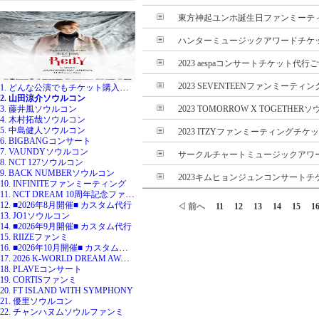
東方神起ユンホ誕生日ファンミーティン
ハンターミュージックアワードチケット
2023 aespaコンサートチケット代行ご
2023 SEVENTEENファンミーティン
1. どんな公演でもチケット購入代行
2. 山田涼介ソウルコン
3. 藤井風ソウルコン
2023 TOMORROW X TOGETHER
4. 木村拓哉ソウルコン
5. 中島健人ソウルコン
2023 ITZYファンミーティングチケッ
6. BIGBANGコンサート
7. VAUNDYソウルコン
サークルチャートミュージックアワード
8. NCT 127ソウルコン
9. BACK NUMBERソウルコン
2023キムヒョンジュンコンサートチケ
10. INFINITEファンミーティング
11. NCT DREAM 10周年記念ファンミ
12. ■2026年8月開催■ カスタム代行
◁ 前へ
11
12
13
14
15
1
13. JO1ソウルコン
14. ■2026年9月開催■ カスタム代行
15. RIIZEファンミ
16. ■2026年10月開催■ カスタム代行
17. 2026 K-WORLD DREAM AWARDS
18. PLAVEコンサート
19. CORTISファンミ
20. FT ISLAND WITH SYMPHONY
21. 優里ソウルコン
22. チャンハヌムソウルファンミ