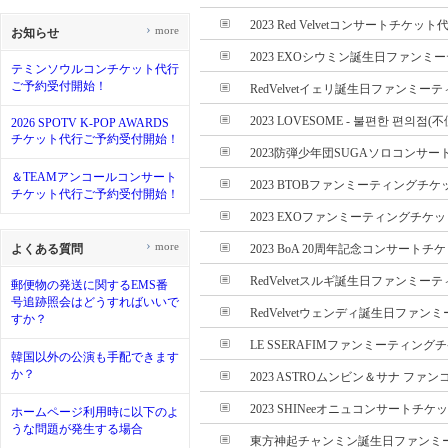
2023 Red Velvetコンサートチケット
›
more
お知らせ
2023 EXOシウミン誕生日ファンミー
テミンソウルコンチケット代行
ご予約受付開始！
RedVelvetイェリ誕生日ファンミーテ
2023 LOVESOME - 불편한 편의점(
2026 SPOTV K-POP AWARDS
チケット代行ご予約受付開始！
2023防弾少年団SUGAソロコンサート
＆TEAMアンコールコンサート
2023 BTOBファンミーティングチケ
チケット代行ご予約受付開始！
2023 EXOファンミーティングチケッ
›
more
よくある質問
2023 BoA 20周年記念コンサートチケ
RedVelvetスルギ誕生日ファンミーテ
郵便物の発送に関するEMS番
号追跡照会はどうすればいいで
RedVelvetウェンディ誕生日ファンミ
すか？
LE SSERAFIMファンミーティングチ
韓国以外の公演も手配できます
か？
2023 ASTROムンビン＆サナ ファンコ
2023 SHINeeオニュコンサートチケッ
ホームページ利用時に以下のよ
うな問題が発生する場合
東方神起チャンミン誕生日ファンミーテ