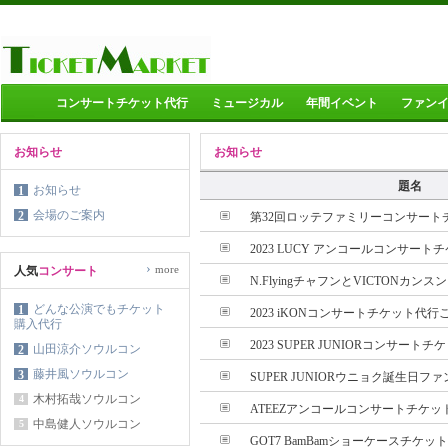
コンサートチケット代行
ミュージカル
年間イベント
ファン
お知らせ
お知らせ
題名
お知らせ
1
会場のご案内
2
第32回ロッテファミリーコンサートチ
2023 LUCY アンコールコンサートチ
›
more
人気
コンサート
N.FlyingチャフンとVICTONカンス
どんな公演でもチケット
1
2023 iKONコンサートチケット代行ご
購入代行
2023 SUPER JUNIORコンサートチ
山田涼介ソウルコン
2
藤井風ソウルコン
3
SUPER JUNIORウニョク誕生日ファ
木村拓哉ソウルコン
4
ATEEZアンコールコンサートチケット
中島健人ソウルコン
5
GOT7 BamBamショーケースチケット