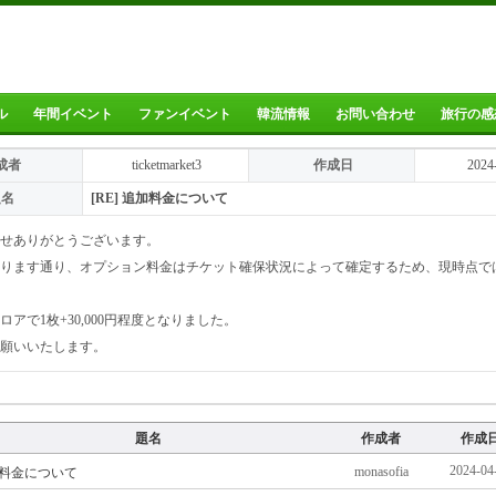
ル
年間イベント
ファンイベント
韓流情報
お問い合わせ
旅行の感
成者
ticketmarket3
作成日
2024
題名
[RE] 追加料金について
せありがとうございます。
ります通り、オプション料金はチケット確保状況によって確定するため、現時点で
ロアで1枚+30,000円程度となりました。
願いいたします。
題名
作成者
作成
2024-04
monasofia
料金について