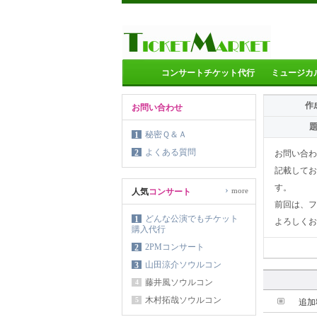
コンサートチケット代行
ミュージカ
作
お問い合わせ
秘密Ｑ＆Ａ
1
よくある質問
2
お問い合わ
記載してお
す。
›
more
人気
コンサート
前回は、フ
どんな公演でもチケット
1
よろしくお
購入代行
2PMコンサート
2
山田涼介ソウルコン
3
藤井風ソウルコン
4
木村拓哉ソウルコン
5
追加