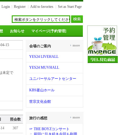
Login
Register
Add to favorites
Set as Start Page
想
お知らせ
マイページ[予約管理]
-04-15
›
more
会場のご案内
YES24 LIVEHALL
YES24 MUVHALL
は未定で
ユニバーサルアートセンター
KBS釜山ホール
世宗文化会館
...
›
more
旅行の感想
日
照会数
-14
307
☞ THE BOYZコンサート
： 前回に引き続き今回も利用