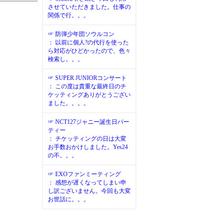
させていただきました。仕事の
関係で行。。。
☞ 防弾少年団ソウルコン
： 以前に個人?の代行を使った
ら対応がひどかったので、色々
検索し。。。
☞ SUPER JUNIORコンサート
： この度は貴重な最終日のチ
ケッティングありがとうござい
ました。。。。
☞ NCT127ジャニー誕生日パー
ティー
： チケッティングの日は大変
お手数おかけしました。Yes24
の不。。。
☞ EXOファンミーティング
： 感想が遅くなってしまい申
し訳ございません。今回も大変
お世話に。。。