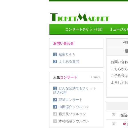
コンサートチケット代行
ミュージカ
作
お問い合わせ
秘密Ｑ＆Ａ
1
よくある質問
2
お問い合わ
こちらから
ご予約後は
›
more
人気
コンサート
よろしくお
どんな公演でもチケット
1
購入代行
2PMコンサート
2
山田涼介ソウルコン
3
藤井風ソウルコン
4
振込
木村拓哉ソウルコン
5