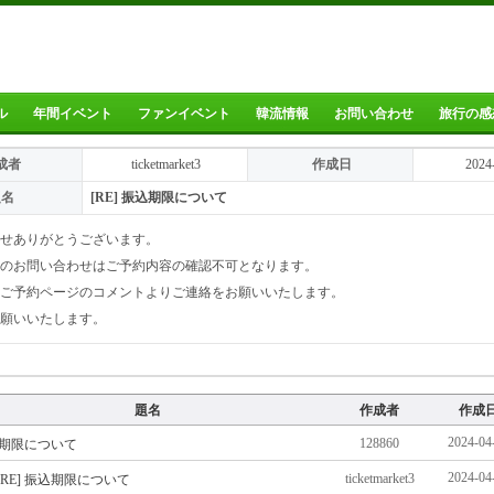
ル
年間イベント
ファンイベント
韓流情報
お問い合わせ
旅行の感
成者
ticketmarket3
作成日
2024
題名
[RE] 振込期限について
せありがとうございます。
のお問い合わせはご予約内容の確認不可となります。
ご予約ページのコメントよりご連絡をお願いいたします。
願いいたします。
題名
作成者
作成
2024-04
128860
期限について
2024-04
ticketmarket3
[RE] 振込期限について