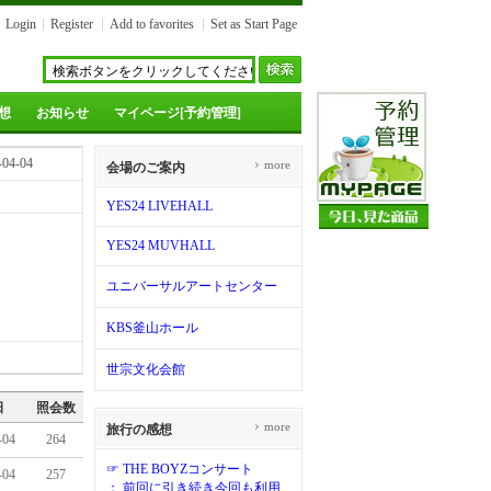
Login
Register
Add to favorites
Set as Start Page
想
お知らせ
マイページ[予約管理]
-04-04
›
more
会場のご案内
YES24 LIVEHALL
YES24 MUVHALL
ユニバーサルアートセンター
KBS釜山ホール
...
世宗文化会館
日
照会数
›
more
旅行の感想
-04
264
☞ THE BOYZコンサート
-04
257
： 前回に引き続き今回も利用