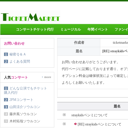
コンサートチケット代行
ミュージカル
年間イベント
ファン
作成者
ticketmark
お問い合わせ
題名
[RE] strayk
秘密Ｑ＆Ａ
1
よくある質問
2
お問い合わせありがとうございます。
代行ページに記載しております通り、オプ
オプション料金は確保状況によって確定し
›
more
人気
コンサート
よろしくお願いいたします。
どんな公演でもチケット
1
購入代行
2PMコンサート
2
題名
山田涼介ソウルコン
3
藤井風ソウルコン
4
straykidsペンミについて
木村拓哉ソウルコン
5
[RE] straykidsペンミについて