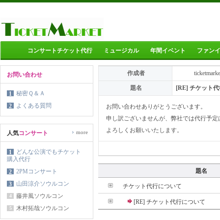
コンサートチケット代行
ミュージカル
年間イベント
ファン
作成者
ticketmark
お問い合わせ
題名
[RE] チケット
秘密Ｑ＆Ａ
1
よくある質問
2
お問い合わせありがとうございます。
申し訳ございませんが、弊社では代行予定
よろしくお願いいたします。
›
more
人気
コンサート
どんな公演でもチケット
1
購入代行
題名
2PMコンサート
2
山田涼介ソウルコン
3
チケット代行について
藤井風ソウルコン
4
[RE] チケット代行について
木村拓哉ソウルコン
5