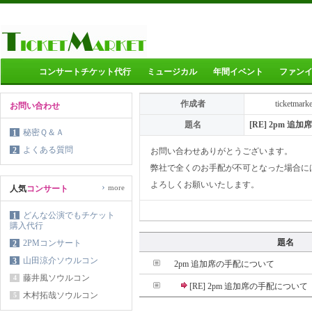
コンサートチケット代行
ミュージカル
年間イベント
ファン
作成者
ticketmark
お問い合わせ
題名
[RE] 2pm 
秘密Ｑ＆Ａ
1
よくある質問
2
お問い合わせありがとうございます。
弊社で全くのお手配が不可となった場合に
よろしくお願いいたします。
›
more
人気
コンサート
どんな公演でもチケット
1
購入代行
題名
2PMコンサート
2
山田涼介ソウルコン
3
2pm 追加席の手配について
藤井風ソウルコン
4
[RE] 2pm 追加席の手配について
木村拓哉ソウルコン
5