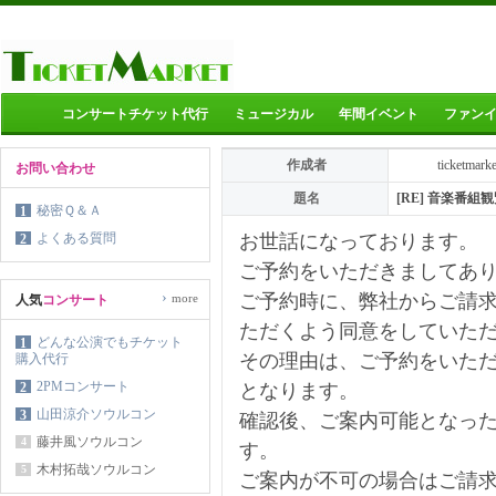
コンサートチケット代行
ミュージカル
年間イベント
ファン
作成者
ticketmark
お問い合わせ
題名
[RE] 音楽番
秘密Ｑ＆Ａ
1
よくある質問
お世話になっております。
2
ご予約をいただきましてあ
›
ご予約時に、弊社からご請
more
人気
コンサート
ただくよう同意をしていた
どんな公演でもチケット
1
その理由は、ご予約をいた
購入代行
2PMコンサート
2
となります。
山田涼介ソウルコン
3
確認後、ご案内可能となっ
藤井風ソウルコン
4
す。
木村拓哉ソウルコン
5
ご案内が不可の場合はご請