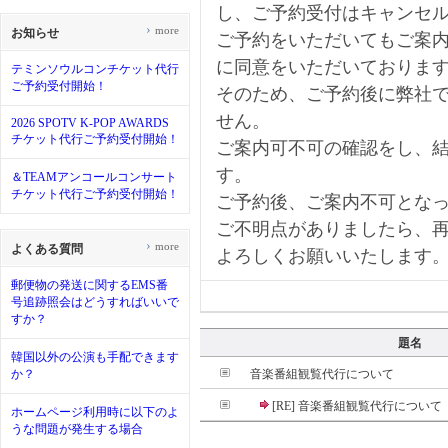
し、ご予約受付はキャンセ
›
more
お知らせ
ご予約をいただいてもご案
に同意をいただいておりま
テミンソウルコンチケット代行
ご予約受付開始！
そのため、ご予約後に弊社
せん。
2026 SPOTV K-POP AWARDS
チケット代行ご予約受付開始！
ご案内可不可の確認をし、
す。
＆TEAMアンコールコンサート
チケット代行ご予約受付開始！
ご予約後、ご案内不可とな
ご不明点がありましたら、
›
more
よくある質問
よろしくお願いいたします
郵便物の発送に関するEMS番
号追跡照会はどうすればいいで
すか？
題名
韓国以外の公演も手配できます
か？
音楽番組観覧代行について
[RE] 音楽番組観覧代行について
ホームページ利用時に以下のよ
うな問題が発生する場合