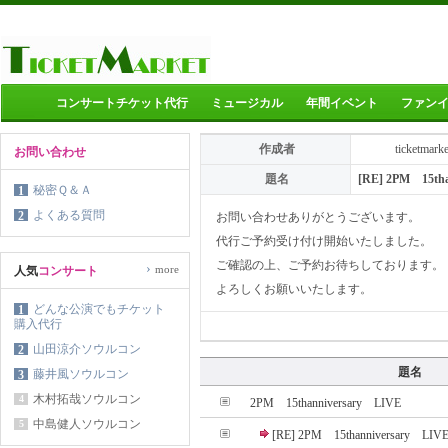
コンサートチケット代行
ミュージカル
年間イベント
ファン
作成者
ticketmark
お問い合わせ
題名
[RE] 2PM 15th
秘密Ｑ＆Ａ
1
よくある質問
2
お問い合わせありがとうございます。
代行ご予約受け付け開始いたしました。
ご確認の上、ご予約お待ちしております。
›
more
人気
コンサート
よろしくお願いいたします。
どんな公演でもチケット
1
購入代行
山田涼介ソウルコン
2
題名
藤井風ソウルコン
3
木村拓哉ソウルコン
4
2PM 15thanniversary LIVE
中島健人ソウルコン
5
[RE] 2PM 15thanniversary LIV