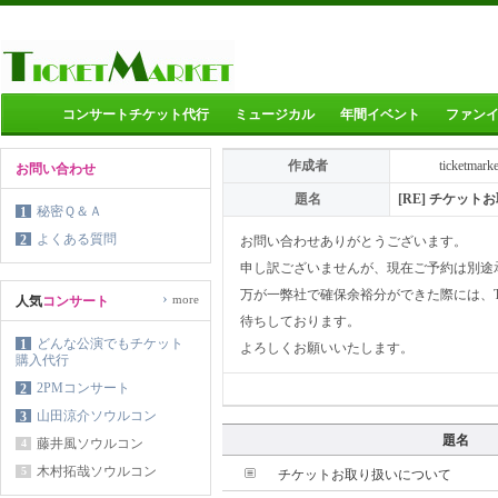
コンサートチケット代行
ミュージカル
年間イベント
ファン
作成者
ticketmark
お問い合わせ
題名
[RE] チケッ
秘密Ｑ＆Ａ
1
よくある質問
2
お問い合わせありがとうございます。
申し訳ございませんが、現在ご予約は別途
万が一弊社で確保余裕分ができた際には、Tw
›
more
人気
コンサート
待ちしております。
どんな公演でもチケット
1
よろしくお願いいたします。
購入代行
2PMコンサート
2
山田涼介ソウルコン
3
題名
藤井風ソウルコン
4
木村拓哉ソウルコン
5
チケットお取り扱いについて