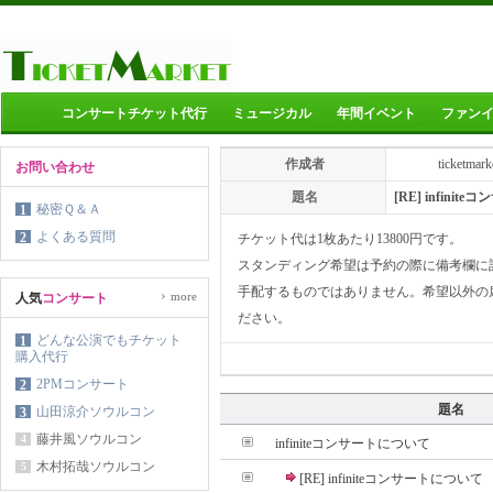
コンサートチケット代行
ミュージカル
年間イベント
ファン
作成者
ticketmark
お問い合わせ
題名
[RE] infini
秘密Ｑ＆Ａ
1
よくある質問
2
チケット代は1枚あたり13800円です。
スタンディング希望は予約の際に備考欄に
手配するものではありません。希望以外の
›
more
人気
コンサート
ださい。
どんな公演でもチケット
1
購入代行
2PMコンサート
2
題名
山田涼介ソウルコン
3
藤井風ソウルコン
4
infiniteコンサートについて
木村拓哉ソウルコン
5
[RE] infiniteコンサートについて