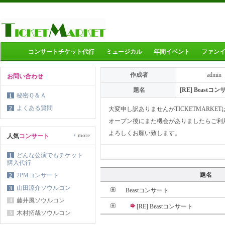
コンサートチケット代行
ミュージカル
年間イベント
ファン
作成者
admin
お問い合わせ
題名
[RE] Beastコ
秘密Ｑ＆Ａ
1
よくある質問
2
大変申し訳ありませんがTICKETMARK
オープン後にまた機会がありましたらご利
よろしくお願い致します。
›
more
人気
コンサート
どんな公演でもチケット
1
購入代行
題名
2PMコンサート
2
山田涼介ソウルコン
3
Beastコンサート
藤井風ソウルコン
4
[RE] Beastコンサート
木村拓哉ソウルコン
5