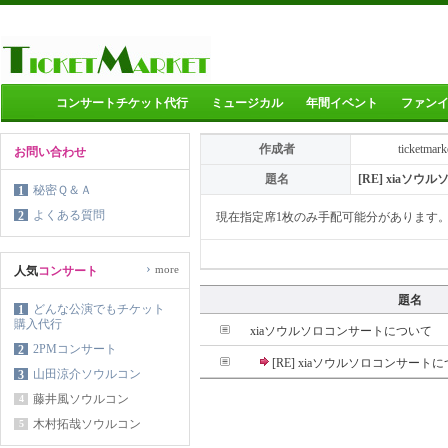
コンサートチケット代行
ミュージカル
年間イベント
ファン
作成者
ticketmark
お問い合わせ
題名
[RE] xiaソ
秘密Ｑ＆Ａ
1
よくある質問
2
現在指定席1枚のみ手配可能分があります
›
more
人気
コンサート
題名
どんな公演でもチケット
1
購入代行
xiaソウルソロコンサートについて
2PMコンサート
2
[RE] xiaソウルソロコンサート
山田涼介ソウルコン
3
藤井風ソウルコン
4
木村拓哉ソウルコン
5