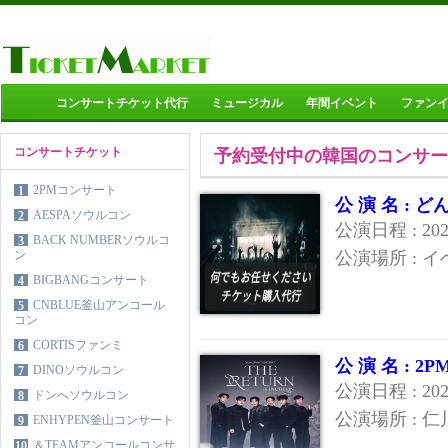
コンサートチケット代行
ミュージカル
年間イベント
ファン
コンサートチケット
予約受付中の韓国のコンサー
2PMコンサート
1
公 演 名 :
AESPAソウルコン
2
公演日程 : 20
BACK NUMBERソウルコ
3
ン
公演場所 : 
BIGBANGコンサート
4
CNBLUE釜山アンコール
5
コン
CORTISファンミ
6
公 演 名 : 
DINOソウルコン
7
公演日程 : 2
ドンへソウルコン
8
公演場所 : 
ENHYPEN釜山コンサート
9
＆TEAMアンコールコンサ
10