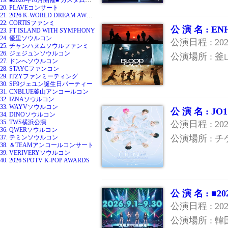
20. PLAVEコンサート
21. 2026 K-WORLD DREAM AWARDS
22. CORTISファンミ
公 演 名 : 
23. FT ISLAND WITH SYMPHONY
24. 優里ソウルコン
公演日程 : 2
25. チャンハヌムソウルファンミ
26. ジェジュンソウルコン
公演場所 : 
27. ドンへソウルコン
28. STAYCファンコン
29. ITZYファンミーティング
30. SF9ジェユン誕生日パーティー
31. CNBLUE釜山アンコールコン
32. IZNAソウルコン
33. WAYVソウルコン
公 演 名 : 
34. DINOソウルコン
35. TWS横浜公演
公演日程 : 20
36. QWERソウルコン
公演場所 : 
37. テミンソウルコン
38. ＆TEAMアンコールコンサート
39. VERIVERYソウルコン
40. 2026 SPOTV K-POP AWARDS
公 演 名 : 
公演日程 : 20
公演場所 : 韓