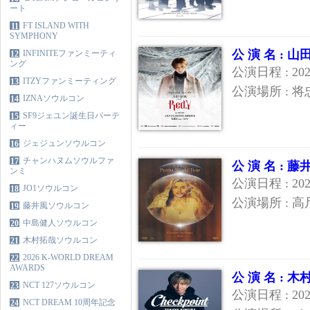
ート
FT ISLAND WITH
11
SYMPHONY
公 演 名 :
INFINITEファンミーティ
12
ング
公演日程 : 20
ITZYファンミーティング
13
公演場所 : 
IZNAソウルコン
14
SF9ジェユン誕生日パーテ
15
ィー
ジェジュンソウルコン
16
チャンハヌムソウルファ
17
公 演 名 : 
ンミ
公演日程 : 20
JO1ソウルコン
18
公演場所 : 
藤井風ソウルコン
19
中島健人ソウルコン
20
木村拓哉ソウルコン
21
2026 K-WORLD DREAM
22
AWARDS
公 演 名 :
NCT 127ソウルコン
23
公演日程 : 20
NCT DREAM 10周年記念
24