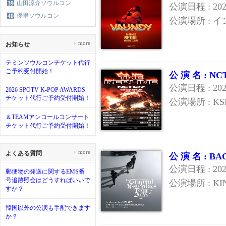
山田涼介ソウルコン
39
公演日程 : 20
優里ソウルコン
40
公演場所 : 
›
more
お知らせ
テミンソウルコンチケット代行
ご予約受付開始！
公 演 名 : N
公演日程 : 20
2026 SPOTV K-POP AWARDS
チケット代行ご予約受付開始！
公演場所 : KS
＆TEAMアンコールコンサート
チケット代行ご予約受付開始！
›
more
よくある質問
公 演 名 : 
公演日程 : 20
郵便物の発送に関するEMS番
号追跡照会はどうすればいいで
公演場所 : K
すか？
韓国以外の公演も手配できます
か？