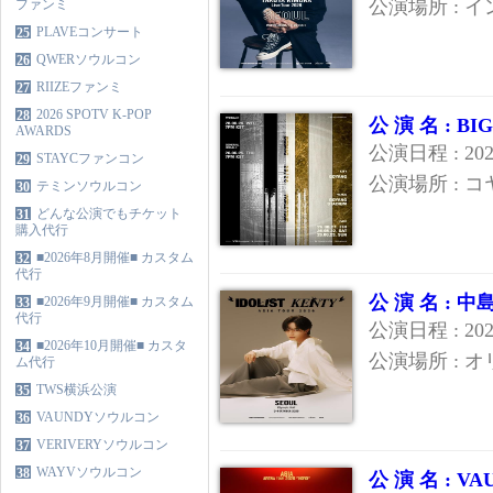
公演場所 : 
ファンミ
PLAVEコンサート
25
QWERソウルコン
26
RIIZEファンミ
27
2026 SPOTV K-POP
28
公 演 名 : 
AWARDS
公演日程 : 20
STAYCファンコン
29
公演場所 : 
テミンソウルコン
30
どんな公演でもチケット
31
購入代行
■2026年8月開催■ カスタム
32
代行
公 演 名 :
■2026年9月開催■ カスタム
33
代行
公演日程 : 20
■2026年10月開催■ カスタ
34
公演場所 : 
ム代行
TWS横浜公演
35
VAUNDYソウルコン
36
VERIVERYソウルコン
37
WAYVソウルコン
38
公 演 名 : 