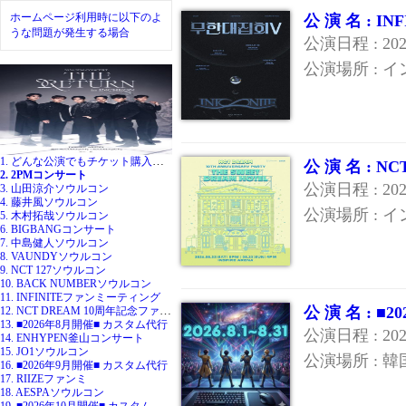
ホームページ利用時に以下のよ
公 演 名 : 
うな問題が発生する場合
公演日程 : 20
公演場所 : 
1. どんな公演でもチケット購入代行
公 演 名 : 
2. 2PMコンサート
公演日程 : 20
3. 山田涼介ソウルコン
4. 藤井風ソウルコン
公演場所 : 
5. 木村拓哉ソウルコン
6. BIGBANGコンサート
7. 中島健人ソウルコン
8. VAUNDYソウルコン
9. NCT 127ソウルコン
10. BACK NUMBERソウルコン
11. INFINITEファンミーティング
12. NCT DREAM 10周年記念ファンミ
公 演 名 : 
13. ■2026年8月開催■ カスタム代行
公演日程 : 20
14. ENHYPEN釜山コンサート
15. JO1ソウルコン
公演場所 : 韓
16. ■2026年9月開催■ カスタム代行
17. RIIZEファンミ
18. AESPAソウルコン
19. ■2026年10月開催■ カスタム代行