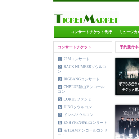
コンサートチケット代行
ミュージカ
コンサートチケット
予約受付中
2PMコンサート
1
BACK NUMBERソウルコ
2
ン
BIGBANGコンサート
3
CNBLUE釜山アンコール
4
コン
CORTISファンミ
5
DINOソウルコン
6
ドンへソウルコン
7
ENHYPEN釜山コンサート
8
＆TEAMアンコールコンサ
9
ート