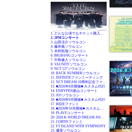
1. どんな公演でもチケット購入代行
2. 2PMコンサート
3. 山田涼介ソウルコン
4. 藤井風ソウルコン
5. 木村拓哉ソウルコン
6. BIGBANGコンサート
7. 中島健人ソウルコン
8. VAUNDYソウルコン
9. NCT 127ソウルコン
10. BACK NUMBERソウルコン
11. INFINITEファンミーティング
12. NCT DREAM 10周年記念ファンミ
13. ■2026年8月開催■ カスタム代行
14. ENHYPEN釜山コンサート
15. JO1ソウルコン
16. ■2026年9月開催■ カスタム代行
17. RIIZEファンミ
18. ■2026年10月開催■ カスタム代行
19. PLAVEコンサート
20. 2026 K-WORLD DREAM AWARDS
21. CORTISファンミ
22. FT ISLAND WITH SYMPHONY
23. 優里ソウルコン