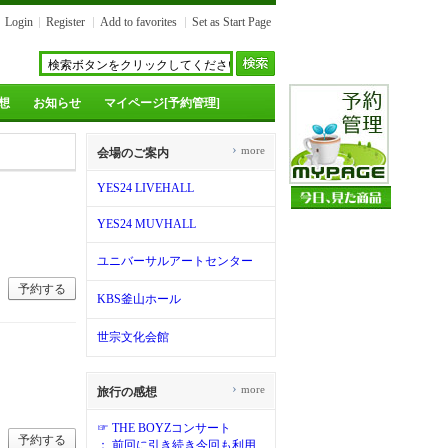
Login
Register
Add to favorites
Set as Start Page
想
お知らせ
マイページ[予約管理]
›
more
会場のご案内
YES24 LIVEHALL
YES24 MUVHALL
ユニバーサルアートセンター
予約する
KBS釜山ホール
世宗文化会館
›
more
旅行の感想
☞ THE BOYZコンサート
予約する
： 前回に引き続き今回も利用