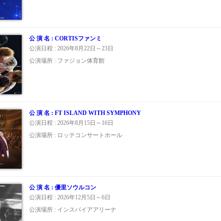
公 演 名 : CORTISファンミ
公演日程 : 2026年8月22日～23日
公演場所 : ファジョン体育館
公 演 名 : FT ISLAND WITH SYMPHONY
公演日程 : 2026年8月15日～16日
公演場所 : ロッテコンサートホール
公 演 名 : 優里ソウルコン
公演日程 : 2026年12月5日～6日
公演場所 : インスパイアアリーナ