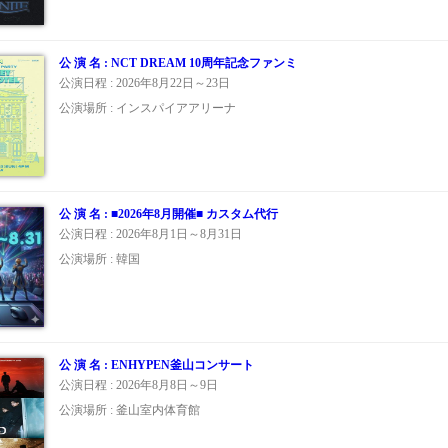
公 演 名 : NCT DREAM 10周年記念ファンミ
公演日程 : 2026年8月22日～23日
公演場所 : インスパイアアリーナ
公 演 名 : ■2026年8月開催■ カスタム代行
公演日程 : 2026年8月1日～8月31日
公演場所 : 韓国
公 演 名 : ENHYPEN釜山コンサート
公演日程 : 2026年8月8日～9日
公演場所 : 釜山室内体育館