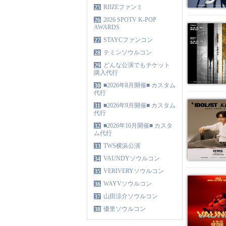
RIIZEファンミ
25
2026 SPOTV K-POP
26
AWARDS
STAYCファンコン
27
テミンソウルコン
28
どんな公演でもチケット
29
購入代行
■2026年8月開催■ カスタム
30
代行
■2026年9月開催■ カスタム
31
代行
■2026年10月開催■ カスタ
32
ム代行
TWS横浜公演
33
VAUNDYソウルコン
34
VERIVERYソウルコン
35
WAYVソウルコン
36
山田涼介ソウルコン
37
優里ソウルコン
38