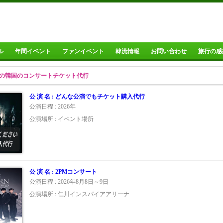
ル
年間イベント
ファンイベント
韓流情報
お問い合わせ
旅行の感
の韓国のコンサートチケット代行
公 演 名 : どんな公演でもチケット購入代行
公演日程 : 2026年
公演場所 : イベント場所
公 演 名 : 2PMコンサート
公演日程 : 2026年8月8日～9日
公演場所 : 仁川インスパイアアリーナ