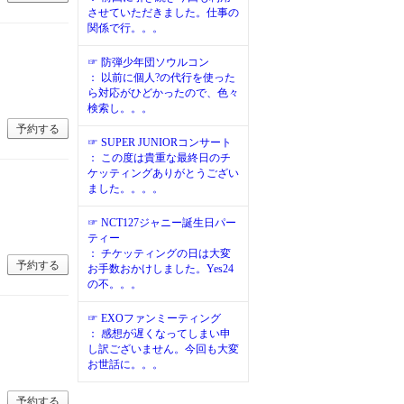
させていただきました。仕事の
関係で行。。。
☞ 防弾少年団ソウルコン
： 以前に個人?の代行を使った
ら対応がひどかったので、色々
検索し。。。
予約する
☞ SUPER JUNIORコンサート
： この度は貴重な最終日のチ
ケッティングありがとうござい
ました。。。。
☞ NCT127ジャニー誕生日パー
ティー
： チケッティングの日は大変
予約する
お手数おかけしました。Yes24
の不。。。
☞ EXOファンミーティング
： 感想が遅くなってしまい申
し訳ございません。今回も大変
お世話に。。。
予約する