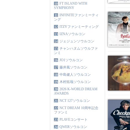
FT ISLAND WITH
10
SYMPHONY
INFINITEファンミーティ
11
ング
ITZYファンミーティング
12
IZNAソウルコン
13
ジェジュンソウルコン
14
チャンハヌムソウルファ
15
ンミ
JO1ソウルコン
16
藤井風ソウルコン
17
中島健人ソウルコン
18
木村拓哉ソウルコン
19
2026 K-WORLD DREAM
20
AWARDS
NCT 127ソウルコン
21
NCT DREAM 10周年記念
22
ファンミ
PLAVEコンサート
23
QWERソウルコン
24