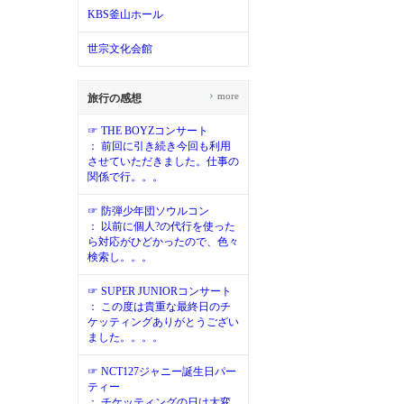
KBS釜山ホール
世宗文化会館
›
more
旅行の感想
☞ THE BOYZコンサート
： 前回に引き続き今回も利用
させていただきました。仕事の
関係で行。。。
☞ 防弾少年団ソウルコン
： 以前に個人?の代行を使った
ら対応がひどかったので、色々
検索し。。。
☞ SUPER JUNIORコンサート
： この度は貴重な最終日のチ
ケッティングありがとうござい
ました。。。。
☞ NCT127ジャニー誕生日パー
ティー
： チケッティングの日は大変