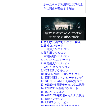
ホームページ利用時に以下のよ
うな問題が発生する場合
1. どんな公演でもチケット購入代行
2. 2PMコンサート
3. 山田涼介ソウルコン
4. 藤井風ソウルコン
5. 木村拓哉ソウルコン
6. BIGBANGコンサート
7. 中島健人ソウルコン
8. VAUNDYソウルコン
9. NCT 127ソウルコン
10. BACK NUMBERソウルコン
11. INFINITEファンミーティング
12. NCT DREAM 10周年記念ファンミ
13. ■2026年8月開催■ カスタム代行
14. ENHYPEN釜山コンサート
15. JO1ソウルコン
16. ■2026年9月開催■ カスタム代行
17. RIIZEファンミ
18. AESPAソウルコン
19. ■2026年10月開催■ カスタム代行