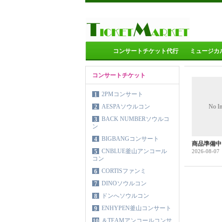
コンサートチケット代行
ミュージカ
コンサートチケット
2PMコンサート
1
AESPAソウルコン
No I
2
BACK NUMBERソウルコ
3
ン
BIGBANGコンサート
4
商品準備中
CNBLUE釜山アンコール
5
2026-08-07
コン
CORTISファンミ
6
DINOソウルコン
7
ドンへソウルコン
8
ENHYPEN釜山コンサート
9
＆TEAMアンコールコンサ
10