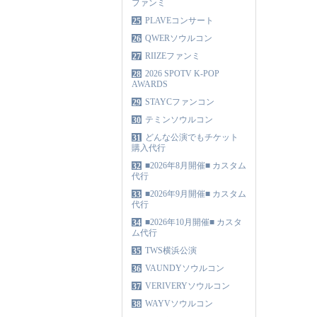
ファンミ
PLAVEコンサート
25
QWERソウルコン
26
RIIZEファンミ
27
2026 SPOTV K-POP
28
AWARDS
STAYCファンコン
29
テミンソウルコン
30
どんな公演でもチケット
31
購入代行
■2026年8月開催■ カスタム
32
代行
■2026年9月開催■ カスタム
33
代行
■2026年10月開催■ カスタ
34
ム代行
TWS横浜公演
35
VAUNDYソウルコン
36
VERIVERYソウルコン
37
WAYVソウルコン
38