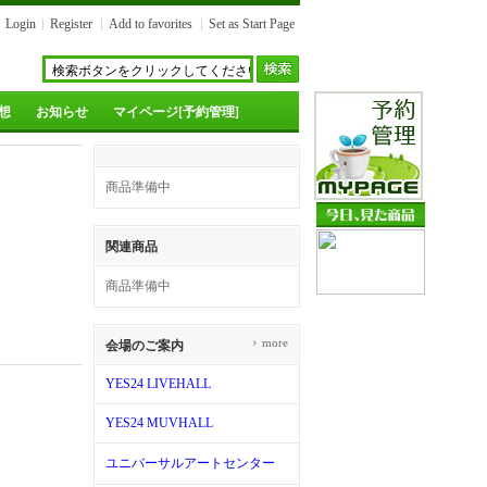
Login
Register
Add to favorites
Set as Start Page
想
お知らせ
マイページ[予約管理]
商品準備中
関連商品
商品準備中
›
more
会場のご案内
YES24 LIVEHALL
YES24 MUVHALL
ユニバーサルアートセンター