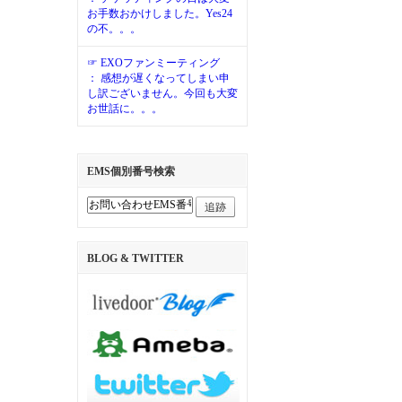
お手数おかけしました。Yes24
の不。。。
☞ EXOファンミーティング
： 感想が遅くなってしまい申
し訳ございません。今回も大変
お世話に。。。
EMS個別番号検索
追跡
BLOG & TWITTER