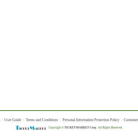
n
User Guide
Terms and Conditions
Personal Information Protection Policy
Customer
Copyright ©
TICKET-MARKET Corp.
All Rights Reserved.