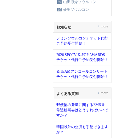
山田涼介ソウルコン
39
優里ソウルコン
40
›
more
お知らせ
テミンソウルコンチケット代行
ご予約受付開始！
2026 SPOTV K-POP AWARDS
チケット代行ご予約受付開始！
＆TEAMアンコールコンサート
チケット代行ご予約受付開始！
›
more
よくある質問
郵便物の発送に関するEMS番
号追跡照会はどうすればいいで
すか？
韓国以外の公演も手配できます
か？