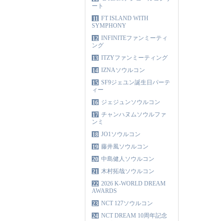
ート
FT ISLAND WITH
11
SYMPHONY
INFINITEファンミーティ
12
ング
ITZYファンミーティング
13
IZNAソウルコン
14
SF9ジェユン誕生日パーテ
15
ィー
ジェジュンソウルコン
16
チャンハヌムソウルファ
17
ンミ
JO1ソウルコン
18
藤井風ソウルコン
19
中島健人ソウルコン
20
木村拓哉ソウルコン
21
2026 K-WORLD DREAM
22
AWARDS
NCT 127ソウルコン
23
NCT DREAM 10周年記念
24