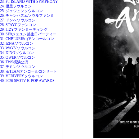
23. FT ISLAND WITH SYMPHONY
24. 優里ソウルコン
25. ジェジュンソウルコン
26. チャンハヌムソウルファンミ
27. ドンへソウルコン
28. STAYCファンコン
29. ITZYファンミーティング
30. SF9ジェユン誕生日パーティー
31. CNBLUE釜山アンコールコン
32. IZNAソウルコン
33. WAYVソウルコン
34. DINOソウルコン
35. QWERソウルコン
36. TWS横浜公演
37. テミンソウルコン
38. ＆TEAMアンコールコンサート
39. VERIVERYソウルコン
40. 2026 SPOTV K-POP AWARDS