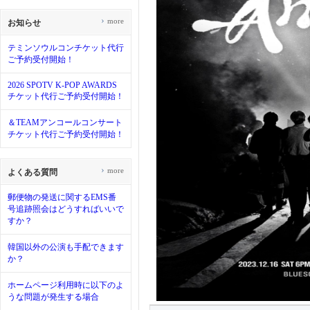
›
more
お知らせ
テミンソウルコンチケット代行
ご予約受付開始！
2026 SPOTV K-POP AWARDS
チケット代行ご予約受付開始！
＆TEAMアンコールコンサート
チケット代行ご予約受付開始！
›
more
よくある質問
郵便物の発送に関するEMS番
号追跡照会はどうすればいいで
すか？
韓国以外の公演も手配できます
か？
ホームページ利用時に以下のよ
うな問題が発生する場合