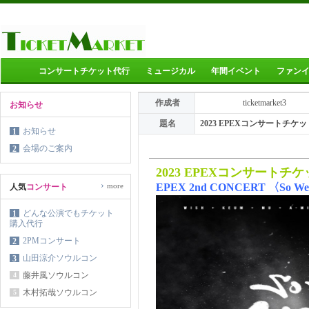
コンサートチケット代行
ミュージカル
年間イベント
ファン
作成者
ticketmarket3
お知らせ
題名
2023 EPEXコンサートチ
お知らせ
1
会場のご案内
2
2023 EPEXコンサートチ
›
more
EPEX 2nd CONCERT 〈So We a
人気
コンサート
どんな公演でもチケット
1
購入代行
2PMコンサート
2
山田涼介ソウルコン
3
藤井風ソウルコン
4
木村拓哉ソウルコン
5