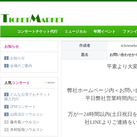
コンサートチケット代行
ミュージカル
年間イベント
ファン
作成者
ticketmark
お知らせ
題名
お問い合わせか
お知らせ
1
会場のご案内
平素より大
2
›
more
人気
コンサート
弊社ホームページ内＜お問い
どんな公演でもチケット
1
平日弊社営業時間内
購入代行
2PMコンサート
2
万が一24時間以内(土日祝日
山田涼介ソウルコン
3
社LINEよりご連絡
藤井風ソウルコン
4
木村拓哉ソウルコン
5