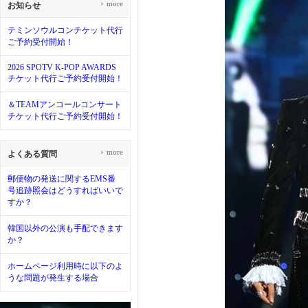
›
more
お知らせ
テミンソウルコンチケット代行
ご予約受付開始！
2026 SPOTV K-POP AWARDS
チケット代行ご予約受付開始！
＆TEAMアンコールコンサート
チケット代行ご予約受付開始！
›
more
よくある質問
郵便物の発送に関するEMS番
号追跡照会はどうすればいいで
すか？
韓国以外の公演も手配できます
か？
ホームページ利用時に以下のよ
うな問題が発生する場合