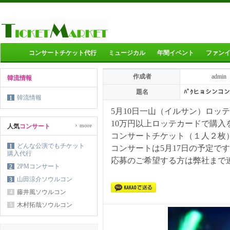
コンサートチケット代行
ミュージカル
年間イベント
ファン
作成者
admin
韓流情報
題名
ﾊﾟｸヒョシンコ
韓流情報
1
5
月10日
一山（イルサン）
ロッテ
10
万円
以上
ロッテ
カードで購入
›
more
人気
コンサート
コンサート
チケット（１人２枚
どんな公演でもチケット
1
コンサート
は
5
月17
日の予定です
購入代行
応募のご希望する方は弊社まで
2PMコンサート
2
山田涼介ソウルコン
3
藤井風ソウルコン
4
木村拓哉ソウルコン
5