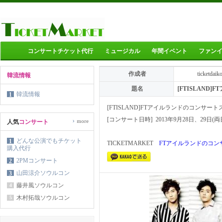
コンサートチケット代行
ミュージカル
年間イベント
ファン
作成者
ticketdaik
韓流情報
題名
[FTISLAN
韓流情報
1
[FTISLAND]FTアイルランドのコンサー
[コンサート日時] 2013年9月28日、29日(両
›
more
人気
コンサート
どんな公演でもチケット
1
TICKETMARKET
FTアイルランドのコ
購入代行
2PMコンサート
2
山田涼介ソウルコン
3
藤井風ソウルコン
4
木村拓哉ソウルコン
5