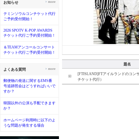
›
more
お知らせ
テミンソウルコンチケット代行
ご予約受付開始！
2026 SPOTV K-POP AWARDS
チケット代行ご予約受付開始！
＆TEAMアンコールコンサート
チケット代行ご予約受付開始！
題名
›
more
よくある質問
[FTISLAND]FTアイルランドのコ
チケット代行）
郵便物の発送に関するEMS番
号追跡照会はどうすればいいで
すか？
韓国以外の公演も手配できます
か？
ホームページ利用時に以下のよ
うな問題が発生する場合