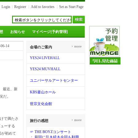
Login
Register
Add to favorites
Set as Start Page
想
お知らせ
マイページ[予約管理]
-06-14
›
more
会場のご案内
YES24 LIVEHALL
YES24 MUVHALL
ユニバーサルアートセンター
 最近、新
KBS釜山ホール
況だ。
世宗文化会館
だけで満たさ
›
more
旅行の感想
ビューする
☞ THE BOYZコンサート
回が初めて
： 前回に引き続き今回も利用