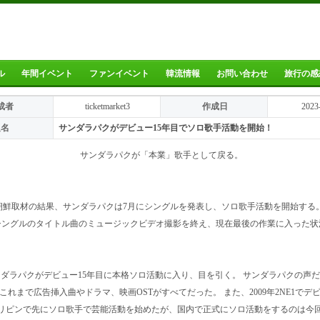
ル
年間イベント
ファンイベント
韓流情報
お問い合わせ
旅行の感
成者
ticketmarket3
作成日
2023
題名
サンダラパクがデビュー15年目でソロ歌手活動を開始！
サンダラパクが「本業」歌手として戻る。
朝鮮取材の結果、サンダラパクは7月にシングルを発表し、ソロ歌手活動を開始する。
シングルのタイトル曲のミュージックビデオ撮影を終え、現在最後の作業に入った状
ダラパクがデビュー15年目に本格ソロ活動に入り、目を引く。 サンダラパクの声
これまで広告挿入曲やドラマ、映画OSTがすべてだった。 また、2009年2NE1でデ
リピンで先にソロ歌手で芸能活動を始めたが、国内で正式にソロ活動をするのは今