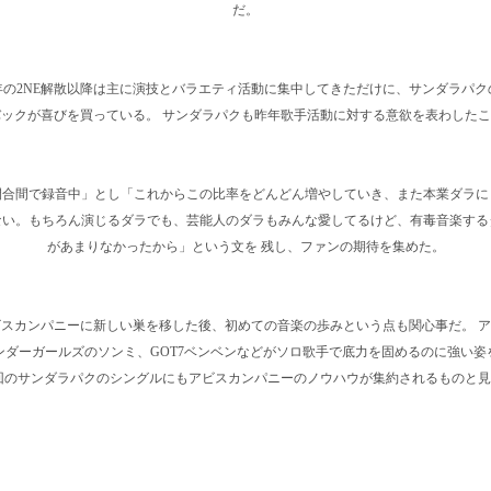
だ。
6年の2NE解散以降は主に演技とバラエティ活動に集中してきただけに、サンダラパ
ックが喜びを買っている。 サンダラパクも昨年歌手活動に対する意欲を表わした
間合間で録音中」とし「これからこの比率をどんどん増やしていき、また本業ダラに
ない。もちろん演じるダラでも、芸能人のダラもみんな愛してるけど、有毒音楽する
があまりなかったから」という文を 残し、ファンの期待を集めた。
スカンパニーに新しい巣を移した後、初めての音楽の歩みという点も関心事だ。 
ンダーガールズのソンミ、GOT7ベンベンなどがソロ歌手で底力を固めるのに強い姿
回のサンダラパクのシングルにもアビスカンパニーのノウハウが集約されるものと