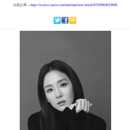
出処記事→
https://n.news.naver.com/entertain/now/article/076/0004019068