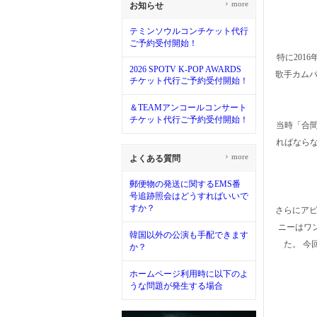
›
more
お知らせ
テミンソウルコンチケット代行
ご予約受付開始！
特に201
2026 SPOTV K-POP AWARDS
歌手カムバ
チケット代行ご予約受付開始！
＆TEAMアンコールコンサート
チケット代行ご予約受付開始！
当時「合
ればなら
›
more
よくある質問
郵便物の発送に関するEMS番
号追跡照会はどうすればいいで
すか？
さらにアビ
ニーはワ
韓国以外の公演も手配できます
た。 今
か？
ホームページ利用時に以下のよ
うな問題が発生する場合