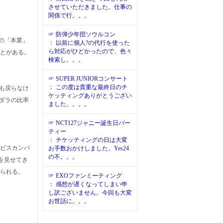
させていただきました。仕事の
関係で行。。。
☞ 防弾少年団ソウルコン
クの「本業」
： 以前に個人?の代行を使った
ら対応がひどかったので、色々
ことがある。
検索し。。。
☞ SUPER JUNIORコンサート
： この度は貴重な最終日のチ
も戻らなけ
ケッティングありがとうござい
ダラの比率
ました。。。。
☞ NCT127ジャニー誕生日パー
ティー
： チケッティングの日は大変
アビスカンパ
お手数おかけしました。Yes24
の不。。。
を見せてき
見られる。
☞ EXOファンミーティング
： 感想が遅くなってしまい申
し訳ございません。今回も大変
お世話に。。。