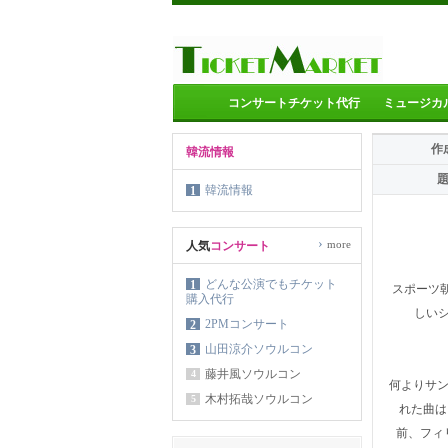
コンサートチケット代行
ミュージカ
作
韓流情報
韓流情報
1
›
more
人気
コンサート
どんな公演でもチケット
1
スポーツ
購入代行
しい
2PMコンサート
2
山田涼介ソウルコン
3
藤井風ソウルコン
4
何よりサン
木村拓哉ソウルコン
5
れた曲は
前、フィ