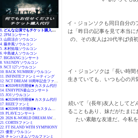
イ・ジョンソクも同日自分の
1. どんな公演でもチケット購入代行
は「昨日の記事を見て本当に
2. 2PMコンサート
の、その友人は20代半ば頃
3. 山田涼介ソウルコン
4. 藤井風ソウルコン
5. 木村拓哉ソウルコン
6. 中島健人ソウルコン
7. BIGBANGコンサート
8. VAUNDYソウルコン
9. NCT 127ソウルコン
イ・ジョンソクは「長い時間
10. BACK NUMBERソウルコン
11. INFINITEファンミーティング
生きていても、いつも心の片
12. NCT DREAM 10周年記念ファンミ
13. ■2026年8月開催■ カスタム代行
14. ENHYPEN釜山コンサート
15. JO1ソウルコン
16. ■2026年9月開催■ カスタム代行
続いて「(長年)友人として
17. RIIZEファンミ
18. ■2026年10月開催■ カスタム代行
ることもあり、妹だがたまに
19. PLAVEコンサート
20. 2026 K-WORLD DREAM AWARDS
たい素敵な友達だ。今私
21. CORTISファンミ
22. FT ISLAND WITH SYMPHONY
23. 優里ソウルコン
24. チャンハヌムソウルファンミ