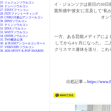
25. ジェジュンソウルコン
イ・ジョンソクは前日の30日夜
26. ドンへソウルコン
27. STAYCファンコン
賞所感中'彼女'に言及して"
28. ITZYファンミーティング
オン
29. CNBLUE釜山アンコールコン
30. DINOソウルコン
31. テミンソウルコン
32. IZNAソウルコン
33. WAYVソウルコン
34. QWERソウルコン
一方、ある芸能メディアによ
35. TWS横浜公演
してから4ヶ月になった。 
36. ＆TEAMアンコールコンサート
37. VERIVERYソウルコン
クリスマス連休を送り、これ
38. 2026 SPOTV K-POP AWARDS
出処記事→
https://www