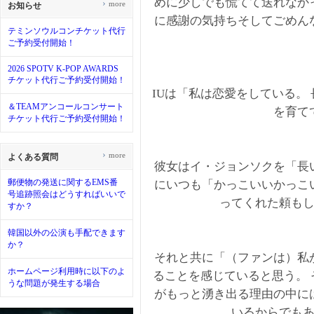
めに少しでも慌てて送れなか
›
more
お知らせ
に感謝の気持ちそしてごめん
テミンソウルコンチケット代行
ご予約受付開始！
2026 SPOTV K-POP AWARDS
チケット代行ご予約受付開始！
IUは「私は恋愛をしている。
＆TEAMアンコールコンサート
を育て
チケット代行ご予約受付開始！
›
more
よくある質問
彼女はイ・ジョンソクを「長
郵便物の発送に関するEMS番
にいつも「かっこいいかっこ
号追跡照会はどうすればいいで
ってくれた頼も
すか？
韓国以外の公演も手配できます
か？
それと共に「（ファンは）私
ホームページ利用時に以下のよ
ることを感じていると思う。
うな問題が発生する場合
がもっと湧き出る理由の中に
いるからでも