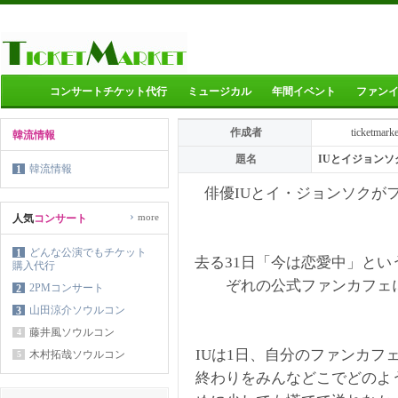
コンサートチケット代行
ミュージカル
年間イベント
ファン
作成者
ticketmark
韓流情報
題名
IUとイジョン
韓流情報
1
俳優IUとイ・ジョンソクが
›
more
人気
コンサート
どんな公演でもチケット
1
去る31日「今は恋愛中」とい
購入代行
ぞれの公式ファンカフェ
2PMコンサート
2
山田涼介ソウルコン
3
藤井風ソウルコン
4
IUは1日、自分のファンカフェ
木村拓哉ソウルコン
5
終わりをみんなどこでどのよ