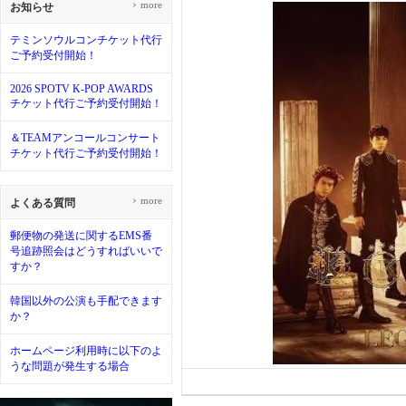
›
more
お知らせ
テミンソウルコンチケット代行
ご予約受付開始！
2026 SPOTV K-POP AWARDS
チケット代行ご予約受付開始！
＆TEAMアンコールコンサート
チケット代行ご予約受付開始！
›
more
よくある質問
郵便物の発送に関するEMS番
号追跡照会はどうすればいいで
すか？
韓国以外の公演も手配できます
か？
ホームページ利用時に以下のよ
うな問題が発生する場合