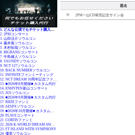
題名
2PM一山CD発売記念サイン会
1. どんな公演でもチケット購入代行
2. 2PMコンサート
3. 山田涼介ソウルコン
4. 藤井風ソウルコン
5. 木村拓哉ソウルコン
6. BIGBANGコンサート
7. 中島健人ソウルコン
8. VAUNDYソウルコン
9. NCT 127ソウルコン
10. BACK NUMBERソウルコン
11. INFINITEファンミーティング
12. NCT DREAM 10周年記念ファンミ
13. ■2026年8月開催■ カスタム代行
14. ENHYPEN釜山コンサート
15. JO1ソウルコン
16. ■2026年9月開催■ カスタム代行
17. RIIZEファンミ
18. AESPAソウルコン
19. ■2026年10月開催■ カスタム代行
20. PLAVEコンサート
21. CORTISファンミ
22. 2026 K-WORLD DREAM AWARDS
23. FT ISLAND WITH SYMPHONY
24. 優里ソウルコン