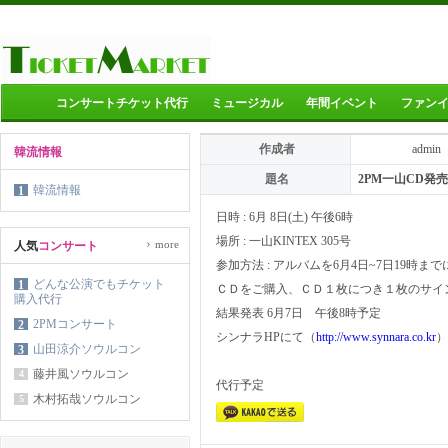
コンサートチケット代行
ミュージカル
年間イベント
ファン
作成者
admin
韓流情報
題名
2PM一山CD発
韓流情報
1
日時 : 6月 8日(土) 午後6時
場所 : 一山KINTEX 305号
›
more
人気
コンサート
参加方法 : アルバムを6月4日~7日19時
どんな公演でもチケット
1
ＣＤをご購入、ＣＤ１枚につき１枚のサイ
購入代行
結果発表 6月7日 午後8時予定
2PMコンサート
2
シンナラHPにて（
http://www.synnara.co.kr
）
山田涼介ソウルコン
3
藤井風ソウルコン
4
代行予定
木村拓哉ソウルコン
5