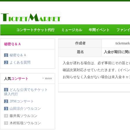
コンサートチケット代行
ミュージカル
年間イベント
ファン
作成者
ticketmark
秘密Ｑ＆Ａ
題名
入金が期日に間
秘密Ｑ＆Ａ
1
よくある質問
2
入金が遅れる場合は、必ず事前にその旨と
確認次第対応させていただきます。(イベ
お知らせなく入金がない場合は未入金キャ
›
more
人気
コンサート
どんな公演でもチケット
1
購入代行
2PMコンサート
2
山田涼介ソウルコン
3
藤井風ソウルコン
4
木村拓哉ソウルコン
5