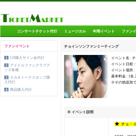
コンサートチケット代行
ミュージカル
年間イベント
ファン
ファンイベント
チョインソンファンミーティング
CD購入サイン会代行
1
イベント名 :
イベント日程 : 9
アイドルファンクラブグ
2
ッズ各種
イベント場所 :
基本料金 : 1名 
カカオトークスタンプ購
3
入代行
※その他追加
商品購入代行
4
※ イベント説明
★
チョ・イ