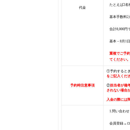
たとえば2名
代金
基本手数料2,0
合計8,000
基本－8月1
重複でご予
てください
①予約すると
をご記入くだ
予約時注意事項
②
担当者が備
されない場合
入金の際には
1.問い合わせ
会員登録→