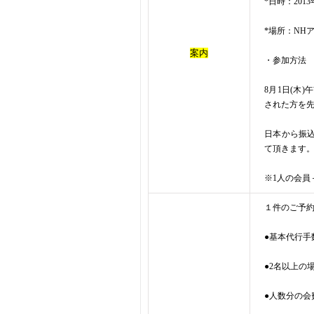
*日時：2013
*場所：NH
案内
・参加方法
8月1日(木)
された方を
日本から振
て頂きます
※1人の会員
１件のご予約
●基本代行手数料
●2名以上の場
●人数分の会費