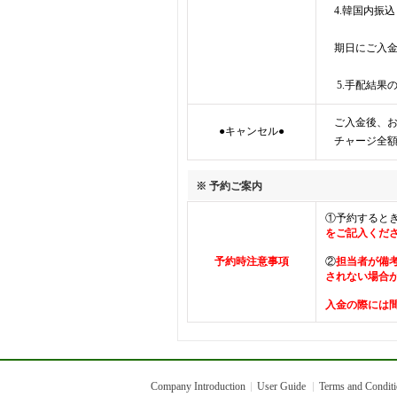
4.韓国内振込
期日にご入
5.手配結果
ご入金後、お
●キャンセル●
チャージ全
※ 予約ご案内
①予約すると
をご記入くだ
予約時注意事項
②
担当者が備
されない場合
入金の際には
Company Introduction
User Guide
Terms and Condit