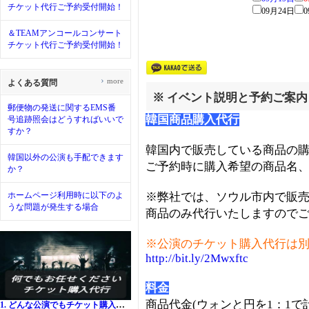
チケット代行ご予約受付開始！
09月24日
0
＆TEAMアンコールコンサート
チケット代行ご予約受付開始！
›
more
よくある質問
※ イベント説明と予約ご案内
郵便物の発送に関するEMS番
韓国商品購入代行
号追跡照会はどうすればいいで
すか？
韓国内で販売している商品の
韓国以外の公演も手配できます
ご予約時に購入希望の商品名
か？
ホームページ利用時に以下のよ
※弊社では、ソウル市内で販
うな問題が発生する場合
商品のみ代行いたしますので
※公演のチケット購入代行は別
http://bit.ly/2Mwxftc
料金
商品代金(ウォンと円を1：1で
1. どんな公演でもチケット購入代行