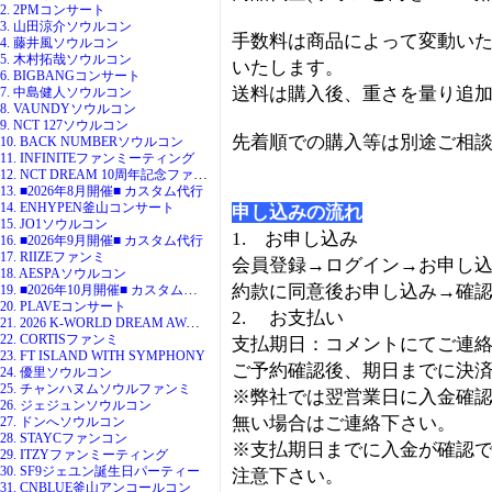
2. 2PMコンサート
3. 山田涼介ソウルコン
手数料は商品によって変動い
4. 藤井風ソウルコン
5. 木村拓哉ソウルコン
いたします。
6. BIGBANGコンサート
送料は購入後、重さを量り追
7. 中島健人ソウルコン
8. VAUNDYソウルコン
9. NCT 127ソウルコン
先着順での購入等は別途ご相
10. BACK NUMBERソウルコン
11. INFINITEファンミーティング
12. NCT DREAM 10周年記念ファンミ
13. ■2026年8月開催■ カスタム代行
14. ENHYPEN釜山コンサート
申し込みの流れ
15. JO1ソウルコン
1. お申し込み
16. ■2026年9月開催■ カスタム代行
17. RIIZEファンミ
会員登録→ログイン→お申し
18. AESPAソウルコン
19. ■2026年10月開催■ カスタム代行
約款に同意後お申し込み→確
20. PLAVEコンサート
2. お支払い
21. 2026 K-WORLD DREAM AWARDS
22. CORTISファンミ
支払期日：コメントにてご連
23. FT ISLAND WITH SYMPHONY
ご予約確認後、期日までに決
24. 優里ソウルコン
25. チャンハヌムソウルファンミ
※弊社では翌営業日に入金確
26. ジェジュンソウルコン
無い場合はご連絡下さい。
27. ドンへソウルコン
28. STAYCファンコン
※支払期日までに入金が確認
29. ITZYファンミーティング
30. SF9ジェユン誕生日パーティー
注意下さい。
31. CNBLUE釜山アンコールコン