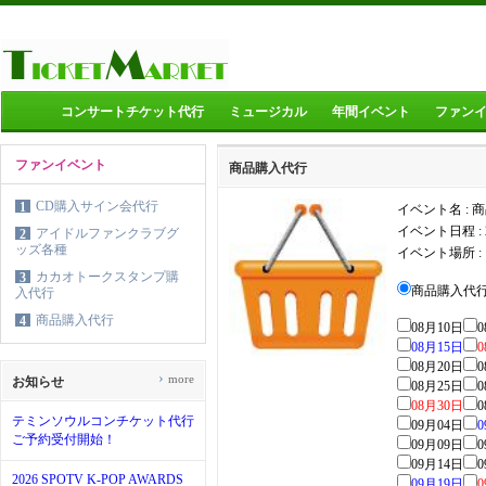
コンサートチケット代行
ミュージカル
年間イベント
ファン
ファンイベント
商品購入代行
CD購入サイン会代行
1
イベント名 : 
イベント日程 :
アイドルファンクラブグ
2
ッズ各種
イベント場所 :
カカオトークスタンプ購
3
商品購入代行 .
入代行
商品購入代行
4
08月10日
0
08月15日
0
08月20日
0
›
more
お知らせ
08月25日
0
08月30日
0
テミンソウルコンチケット代行
09月04日
0
ご予約受付開始！
09月09日
0
09月14日
0
2026 SPOTV K-POP AWARDS
09月19日
0