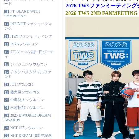
ート
2026 TWSファンミーティン
FT ISLAND WITH
11
2026 TWS 2ND FANMEETING
SYMPHONY
INFINITEファンミーティ
12
ング
ITZYファンミーティング
13
IZNAソウルコン
14
SF9ジェユン誕生日パーテ
15
ィー
ジェジュンソウルコン
16
チャンハヌムソウルファ
17
ンミ
JO1ソウルコン
18
藤井風ソウルコン
19
中島健人ソウルコン
20
木村拓哉ソウルコン
21
2026 K-WORLD DREAM
22
AWARDS
NCT 127ソウルコン
23
NCT DREAM 10周年記念
24