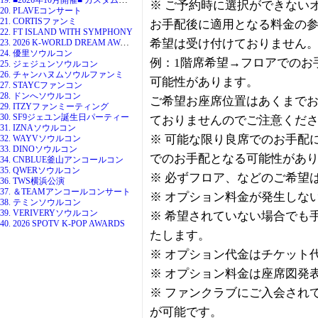
※ ご予約時に選択ができない
20. PLAVEコンサート
21. CORTISファンミ
お手配後に適用となる料金の
22. FT ISLAND WITH SYMPHONY
23. 2026 K-WORLD DREAM AWARDS
希望は受け付けておりません
24. 優里ソウルコン
例：1階席希望→フロアでのお
25. ジェジュンソウルコン
26. チャンハヌムソウルファンミ
可能性があります。
27. STAYCファンコン
28. ドンへソウルコン
ご希望お座席位置はあくまで
29. ITZYファンミーティング
30. SF9ジェユン誕生日パーティー
ておりませんのでご注意くだ
31. IZNAソウルコン
※ 可能な限り良席でのお手配
32. WAYVソウルコン
33. DINOソウルコン
でのお手配となる可能性があ
34. CNBLUE釜山アンコールコン
35. QWERソウルコン
※ 必ずフロア、などのご希望
36. TWS横浜公演
37. ＆TEAMアンコールコンサート
※ オプション料金が発生しな
38. テミンソウルコン
39. VERIVERYソウルコン
※ 希望されていない場合でも
40. 2026 SPOTV K-POP AWARDS
たします。
※ オプション代金はチケット
※ オプション料金は座席図発
※ ファンクラブにご入会され
が可能です。