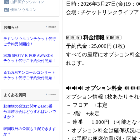
山田涼介ソウルコン
39
日時 : 2026年3月27日(金)19：
優里ソウルコン
40
会場 : チケットリンクライブ
›
more
お知らせ
💴💴💴
料金情報
💴💴💴
テミンソウルコンチケット代行
ご予約受付開始！
予約代金 : 25,000円 (1枚)
すべての座席にオプション料
2026 SPOTV K-POP AWARDS
チケット代行ご予約受付開始！
れます。
＆TEAMアンコールコンサート
チケット代行ご予約受付開始！
🔊🔊🔊
オプション料金
🔊🔊
›
more
よくある質問
オプション情報 1枚あたりそ
－ フロア +未定
郵便物の発送に関するEMS番
号追跡照会はどうすればいいで
－ 2階 +未定
すか？
－ 連番 +1,000円 （可能と
韓国以外の公演も手配できます
・オプション料金は確保状況
か？
・お手配お座席位置(列・区域