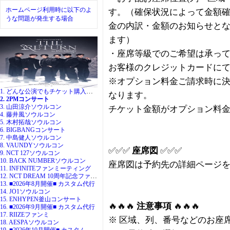
ホームページ利用時に以下のよ
す。（確保状況によって金額
うな問題が発生する場合
金の内訳・金額のお知らせと
ます）
・座席等級でのご希望は承っ
お客様のクレジットカードに
※オプション料金ご請求時に
1. どんな公演でもチケット購入代行
なります。
2. 2PMコンサート
3. 山田涼介ソウルコン
チケット金額がオプション料
4. 藤井風ソウルコン
5. 木村拓哉ソウルコン
6. BIGBANGコンサート
7. 中島健人ソウルコン
8. VAUNDYソウルコン
✅✅✅
座席図
✅✅✅
9. NCT 127ソウルコン
10. BACK NUMBERソウルコン
座席図は予約先の詳細ページ
11. INFINITEファンミーティング
12. NCT DREAM 10周年記念ファンミ
13. ■2026年8月開催■ カスタム代行
14. JO1ソウルコン
15. ENHYPEN釜山コンサート
🔥🔥🔥
注意事項
🔥🔥🔥
16. ■2026年9月開催■ カスタム代行
17. RIIZEファンミ
※ 区域、列、番号などのお座
18. AESPAソウルコン
19. ■2026年10月開催■ カスタム代行