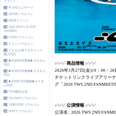
ファンミ
PLAVEコンサート
25
QWERソウルコン
26
RIIZEファンミ
27
2026 SPOTV K-POP
28
AWARDS
STAYCファンコン
29
テミンソウルコン
30
どんな公演でもチケット
31
購入代行
■2026年8月開催■ カスタム
32
✅✅✅
商品情報
✅✅✅
代行
2026年3月27日(金)19：00・2
■2026年9月開催■ カスタム
33
代行
チケットリンクライブアリーナに
■2026年10月開催■ カスタ
34
グ「2026 TWS 2ND FANMEE
ム代行
TWS横浜公演
35
VAUNDYソウルコン
36
VERIVERYソウルコン
✅✅✅
公演情報
✅✅✅
37
WAYVソウルコン
38
公演名 : 2026 TWS 2ND FANME