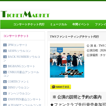
コンサートチケット代行
ミュージカル
年間イベント
ファン
コンサートチケット
TWSファンミーティングチケット代行
2PMコンサート
1
公 演 名 : 
公演日程 :
202
AESPAソウルコン
2
公演場所 :
チケ
BACK NUMBERソウルコ
3
ン
BIGBANGコンサート
4
CNBLUE釜山アンコール
5
コン
CORTISファンミ
6
DINOソウルコン
7
ドンへソウルコン
8
※ 公演の説明と予約の案内
ENHYPEN釜山コンサート
9
★ファンクラブ先行発売参加
＆TEAMアンコールコンサ
10