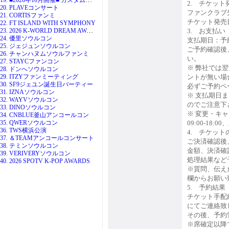
2. チケット
20. PLAVEコンサート
ファンクラブ
21. CORTISファンミ
チケット発売
22. FT ISLAND WITH SYMPHONY
23. 2026 K-WORLD DREAM AWARDS
3. お支払い
24. 優里ソウルコン
支払期日：予
25. ジェジュンソウルコン
ご予約確認後
26. チャンハヌムソウルファンミ
い。
27. STAYCファンコン
※ 弊社では
28. ドンへソウルコン
29. ITZYファンミーティング
ントが無い場
30. SF9ジェユン誕生日パーティー
必ずご予約ペ
31. IZNAソウルコン
※ 支払期日
32. WAYVソウルコン
のでご注意下
33. DINOソウルコン
※ 変更・キ
34. CNBLUE釜山アンコールコン
35. QWERソウルコン
09:00-18:
36. TWS横浜公演
4. チケット
37. ＆TEAMアンコールコンサート
ご決済確認後
38. テミンソウルコン
金額、決済確
39. VERIVERYソウルコン
処理結果など
40. 2026 SPOTV K-POP AWARDS
※質問、伝え
欄からお願い
5. 予約結
チケット手配
にてご連絡致
その後、予約
※席確定以降