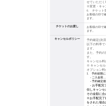
せていただく
※変更・キャ
6. チケット
お客様のIDで
ます。
チケットのお渡し
お客様のIDで
ます。
キャンセルポリシー
予約確定(決
以下の料率で
ます。
また、予約の
す。
キャンセル料
※ キャンセ
オプション料
1. 予約状態
1.
- ご入金前.......
1.
- 予約確定後(ご入金
1.
- お手配完了
但しキャンセ
その金額に合
※お手配完了
をされた場合