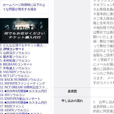
※ オプショ
※オプション
ホームページ利用時に以下のよ
うな問題が発生する場合
※お客様名義
※基本的に連
※ご本人様名義
報と生年月日
※他社様で代
は弊社では責
願いいたしま
例：弊社で確
1. どんな公演でもチケット購入代行
って弊社で確
2. 2PMコンサート
上記のような
3. 山田涼介ソウルコン
金額をご請求
4. 藤井風ソウルコン
※ ご登録ア
5. 木村拓哉ソウルコン
にメールが届
6. BIGBANGコンサート
7. 中島健人ソウルコン
後のご請求の
8. VAUNDYソウルコン
ージのご予約
9. NCT 127ソウルコン
ります。 メ
10. BACK NUMBERソウルコン
すがコメント
11. INFINITEファンミーティング
12. NCT DREAM 10周年記念ファンミ
13. ■2026年8月開催■ カスタム代行
座席図
14. JO1ソウルコン
15. ENHYPEN釜山コンサート
申し込みの流れ
1. お申し込
16. ■2026年9月開催■ カスタム代行
17. RIIZEファンミ
会員登録→ロ
18. AESPAソウルコン
約款に同意後
19. ■2026年10月開催■ カスタム代行