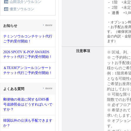
山田涼介ソウルコン
39
－ 1階 +未定
－ 2階 +未定
優里ソウルコン
40
－ 連番 +1,0
・オプション
›
more
お知らせ
・お手配お座席
す。（確保状
テミンソウルコンチケット代行
金の内訳・金
ます）
ご予約受付開始！
注意事項
2026 SPOTV K-POP AWARDS
※ 区域、列
チケット代行ご予約受付開始！
※ ご予約時
ットお手配後
＆TEAMアンコールコンサート
様からのご希
チケット代行ご予約受付開始！
例：1階席希
となる可能性
ご希望お座席
›
more
よくある質問
約はしており
※ 可能な限
郵便物の発送に関するEMS番
階数でのお手
号追跡照会はどうすればいいで
※ 必ずフロ
すか？
※ 希望され
求いたします
韓国以外の公演も手配できます
※ オプショ
か？
す。