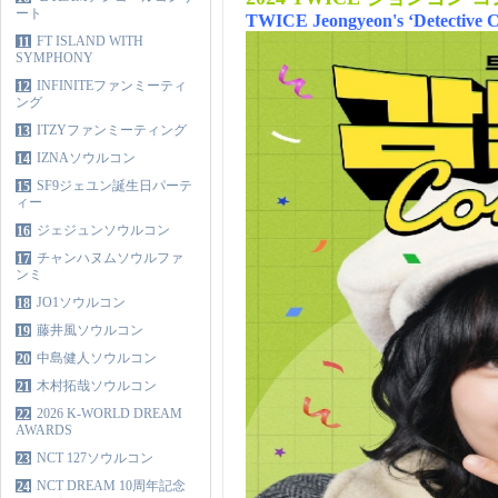
ート
TWICE Jeongyeon's ‘Detective C
FT ISLAND WITH
11
SYMPHONY
INFINITEファンミーティ
12
ング
ITZYファンミーティング
13
IZNAソウルコン
14
SF9ジェユン誕生日パーテ
15
ィー
ジェジュンソウルコン
16
チャンハヌムソウルファ
17
ンミ
JO1ソウルコン
18
藤井風ソウルコン
19
中島健人ソウルコン
20
木村拓哉ソウルコン
21
2026 K-WORLD DREAM
22
AWARDS
NCT 127ソウルコン
23
NCT DREAM 10周年記念
24