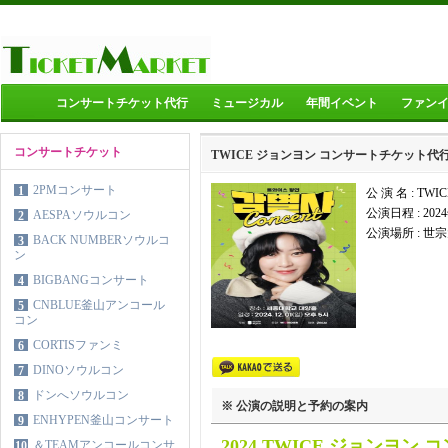
コンサートチケット代行
ミュージカル
年間イベント
ファン
コンサートチケット
TWICE ジョンヨン コンサートチケット代
2PMコンサート
1
公 演 名 : T
公演日程 :
202
AESPAソウルコン
2
公演場所 :
世宗
BACK NUMBERソウルコ
3
ン
BIGBANGコンサート
4
CNBLUE釜山アンコール
5
コン
CORTISファンミ
6
DINOソウルコン
7
ドンへソウルコン
8
※ 公演の説明と予約の案内
ENHYPEN釜山コンサート
9
2024 TWICE ジョンヨン
＆TEAMアンコールコンサ
10