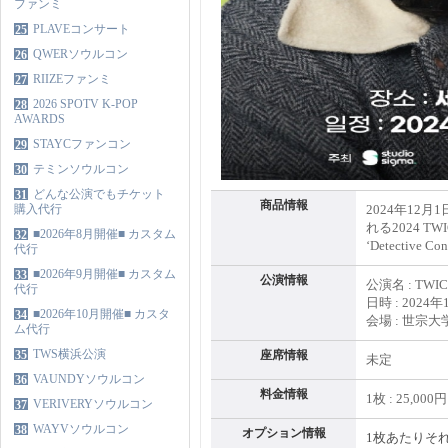
ファンミ
PLAVEコンサート
25
QWERソウルコン
26
RIIZEファンミ
27
2026 SPOTV K-POP
28
AWARDS
STAYCファンコン
29
テミンソウルコン
30
どんな公演でもチケット
31
商品情報
購入代行
2024年12
れる2024 TW
■2026年8月開催■ カスタム
32
‘Detective
代行
■2026年9月開催■ カスタム
33
公演情報
公演名 : TWICE J
代行
日時 : 2024年
■2026年10月開催■ カスタ
34
会場 : 世宗
ム代行
TWS横浜公演
35
座席情報
未定
VAUNDYソウルコン
36
料金情報
1枚 : 25,000
VERIVERYソウルコン
37
WAYVソウルコン
38
オプション情報
1枚あたりそ