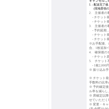
キャンセルご
1. - 配送完了後.....
1.
-
(現地受領の場
2. 主催者
2.
- チケット発売前
2.
- チケット発
3. 主催者
3.
- 予約延期......
3.
- チケット発売前
3.
- チケット発
※お手配後、
合、1枚追加+5
4. 確保後
4.
- チケッ
5. チケッ
4.
- 1枚2,
※ 振り込み
※ チケット
手数料の比率
※ 予約確定
ル率を減らし
※ 席確定以
せていただく
※ 変更・キ
(月-金曜10:0