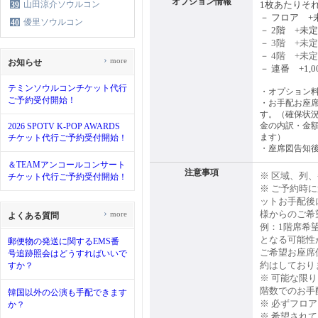
オプション情報
山田涼介ソウルコン
1枚あたりそ
39
－ フロア +
優里ソウルコン
40
－ 2階 +未定
－ 3階 +未定
－ 4階 +未定
›
more
お知らせ
－ 連番 +1,0
テミンソウルコンチケット代行
・オプション
ご予約受付開始！
・お手配お座席
す。（確保状
金の内訳・金
2026 SPOTV K-POP AWARDS
ます）
チケット代行ご予約受付開始！
・
座席図告知
＆TEAMアンコールコンサート
注意事項
※ 区域、列
チケット代行ご予約受付開始！
※ ご予約時
ットお手配後
›
様からのご希
more
よくある質問
例：1階席希
となる可能性
郵便物の発送に関するEMS番
ご希望お座席
号追跡照会はどうすればいいで
約はしており
すか？
※ 可能な限
階数でのお手
韓国以外の公演も手配できます
※ 必ずフロ
か？
※ 希望され