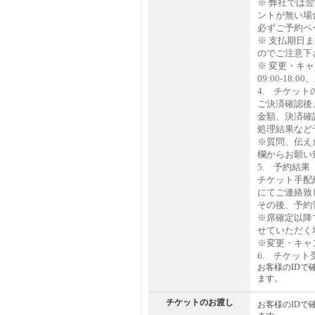
※ 弊社では
ントが無い場
必ずご予約ペ
※ 支払期日
のでご注意下
※ 変更・キ
09:00-18:
4. チケット
ご決済確認後
金額、決済確
処理結果など
※質問、伝え
欄からお願い
5. 予約結
チケット手配
にてご連絡致
その後、予約
※席確定以降
せていただく
※変更・キャ
6. チケット
お客様のIDで
ます。
チケットのお渡し
お客様のIDで