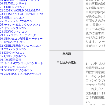
20. PLAVEコンサート
※お客様の決
21. CORTISファンミ
をお願いいた
22. 2026 K-WORLD DREAM AWARDS
※現在お持ち
23. FT ISLAND WITH SYMPHONY
があるため、
24. 優里ソウルコン
可能な方のみ
25. ジェジュンソウルコン
26. チャンハヌムソウルファンミ
※ ご登録ア
27. ドンへソウルコン
にメールが届
28. STAYCファンコン
後のご請求の
29. ITZYファンミーティング
ージのご予約
30. SF9ジェユン誕生日パーティー
ります。 メ
31. IZNAソウルコン
32. CNBLUE釜山アンコールコン
すがコメント
33. WAYVソウルコン
34. DINOソウルコン
座席図
35. QWERソウルコン
36. TWS横浜公演
申し込みの流れ
37. ＆TEAMアンコールコンサート
1. お申し込
38. テミンソウルコン
会員登録→ロ
39. VERIVERYソウルコン
約款に同意後
40. 2026 SPOTV K-POP AWARDS
2. チケット
ファンクラブ先
チケット発売日
3. お支払い
支払期日：予
ご予約確認後
い。