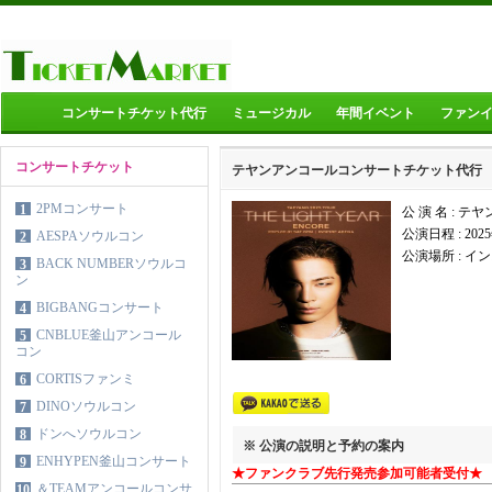
コンサートチケット代行
ミュージカル
年間イベント
ファン
コンサートチケット
テヤンアンコールコンサートチケット代行
2PMコンサート
1
公 演 名 : 
公演日程 :
202
AESPAソウルコン
2
公演場所 :
イン
BACK NUMBERソウルコ
3
ン
BIGBANGコンサート
4
CNBLUE釜山アンコール
5
コン
CORTISファンミ
6
DINOソウルコン
7
ドンへソウルコン
8
※ 公演の説明と予約の案内
ENHYPEN釜山コンサート
9
★ファンクラブ先行発売参加可能者受付★
＆TEAMアンコールコンサ
10