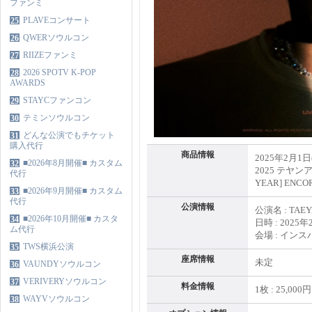
ファンミ
PLAVEコンサート
25
QWERソウルコン
26
RIIZEファンミ
27
2026 SPOTV K-POP
28
AWARDS
STAYCファンコン
29
テミンソウルコン
30
どんな公演でもチケット
31
購入代行
商品情報
2025年2月
■2026年8月開催■ カスタム
32
2025 テヤンア
代行
YEAR] EN
■2026年9月開催■ カスタム
33
代行
公演情報
公演名 : TAEYA
■2026年10月開催■ カスタ
34
日時 : 2025年
ム代行
会場 : イン
TWS横浜公演
35
座席情報
未定
VAUNDYソウルコン
36
VERIVERYソウルコン
37
料金情報
1枚 : 25,000
WAYVソウルコン
38