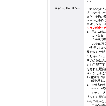
ます。
キャンセルポリシー
予約確定(決済
以下の料率で
また、予約の
キャンセル料
※ キャンセル
ション料金も
1. 予約状態
1.
- ご入金前.......
1.
- 予約確定後(ご入金
1.
- お手配完
で決済をした
弊社からの返
但しキャンセ
その金額に合
※お手配完了
をされた場合
キャンセルご
1. - 配送完了後.....
1.
-
(現地受領の場
2. 主催者の
1.
- チケット発売前.
1.
- チケット発売
済をした場合
からの返金は
3. 主催者の