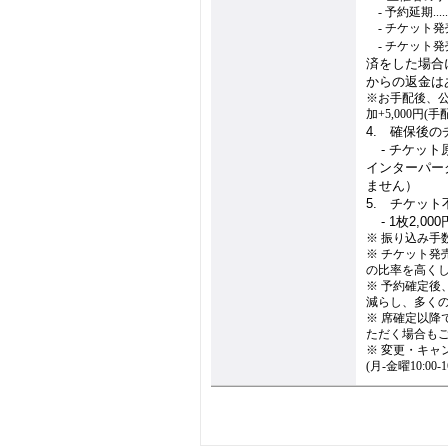
1.
- 予約延期.......
1.
- チケット発売前.
1.
- チケット発売後.
済をした場合
からの返金は
※お手配後、
加+5,000円(
4. 確保後
4.
- チケッ
インターパー
ません）
5. チケッ
4.
- 1枚2,
※ 振り込み手
※ チケット
の比率を高く
※ 予約確定
減らし、多く
※ 席確定以
ただく場合も
※ 変更・キャ
(月-金曜10:00