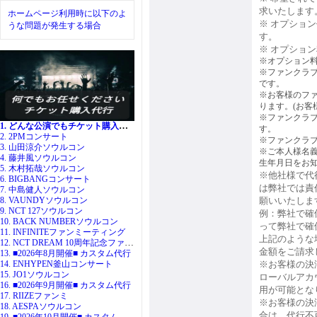
求いたします
ホームページ利用時に以下のよ
※ オプショ
うな問題が発生する場合
す。
※ オプショ
※オプション
※ファンクラ
です。
※お客様のフ
ります。(お客
※ファンクラ
1. どんな公演でもチケット購入代行
す。
2. 2PMコンサート
※ファンクラ
3. 山田涼介ソウルコン
※ご本人様名義
4. 藤井風ソウルコン
生年月日をお
5. 木村拓哉ソウルコン
※他社様で代
6. BIGBANGコンサート
は弊社では責
7. 中島健人ソウルコン
8. VAUNDYソウルコン
願いいたしま
9. NCT 127ソウルコン
例：弊社で確
10. BACK NUMBERソウルコン
って弊社で確
11. INFINITEファンミーティング
上記のような
12. NCT DREAM 10周年記念ファンミ
金額をご請求
13. ■2026年8月開催■ カスタム代行
14. ENHYPEN釜山コンサート
※お客様の決
15. JO1ソウルコン
ローバルアカ
16. ■2026年9月開催■ カスタム代行
用が可能とな
17. RIIZEファンミ
※お客様の決
18. AESPAソウルコン
合は、代行不
19. ■2026年10月開催■ カスタム代行