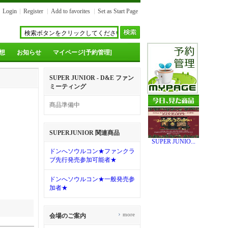
Login
Register
Add to favorites
Set as Start Page
想
お知らせ
マイページ[予約管理]
SUPER JUNIOR - D&E ファン
ミーティング
商品準備中
SUPERJUNIOR 関連商品
SUPER JUNIO...
ドンへソウルコン★ファンクラ
ブ先行発売参加可能者★
ドンへソウルコン★一般発売参
加者★
›
more
会場のご案内