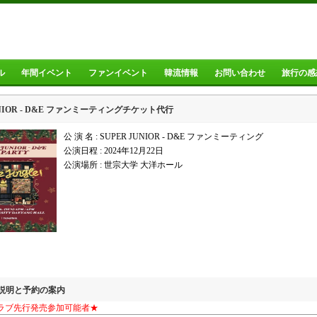
ル
年間イベント
ファンイベント
韓流情報
お問い合わせ
旅行の感
UNIOR - D&E ファンミーティングチケット代行
公 演 名 : SUPER JUNIOR - D&E ファンミーティング
公演日程 :
2024年12月22日
公演場所 :
世宗大学 大洋ホール
の説明と予約の案内
ラブ先行発売参加可能者★