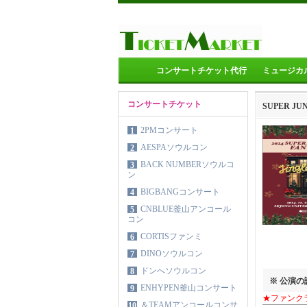
コンサートチケット代行
ミュージカ
コンサートチケット
SUPER J
2PMコンサート
1
AESPAソウルコン
2
BACK NUMBERソウルコ
3
ン
BIGBANGコンサート
4
CNBLUE釜山アンコール
5
コン
CORTISファンミ
6
DINOソウルコン
7
ドンへソウルコン
8
※ 公演
ENHYPEN釜山コンサート
9
★ファンク
＆TEAMアンコールコンサ
10