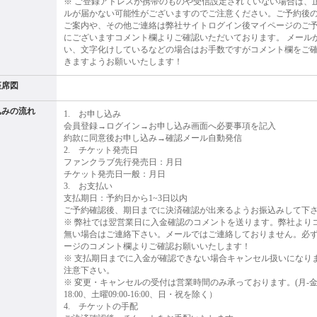
※ ご登録アドレスが携帯のものや受信設定されていない場合は、
ルが届かない可能性がございますのでご注意ください。ご予約後
ご案内や、その他ご連絡は弊社サイトログイン後マイページのご
にございますコメント欄よりご確認いただいております。 メール
い、文字化けしているなどの場合はお手数ですがコメント欄をご
きますようお願いいたします！
座席図
込みの流れ
1. お申し込み
会員登録→ログイン→お申し込み画面へ必要事項を記入
約款に同意後お申し込み→確認メール自動発信
2. チケット発売日
ファンクラブ先行発売日：月日
チケット発売日一般：月日
3. お支払い
支払期日：予約日から1~3日以内
ご予約確認後、期日までに決済確認が出来るようお振込みして下
※ 弊社では翌営業日に入金確認のコメントを送ります。弊社より
無い場合はご連絡下さい。メールではご連絡しておりません。必
ージのコメント欄よりご確認お願いいたします！
※ 支払期日までに入金が確認できない場合キャンセル扱いになり
注意下さい。
※ 変更・キャンセルの受付は営業時間のみ承っております。(月-金曜0
18:00、土曜09:00-16:00、日・祝を除く）
4. チケットの手配