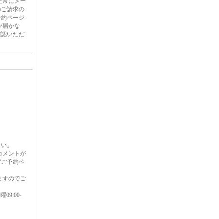
正常にメー
のご請求の
予約ページ
が届かな
確認いただ
さい。
コメントが
ずご予約ペ
ますのでご
9:00-