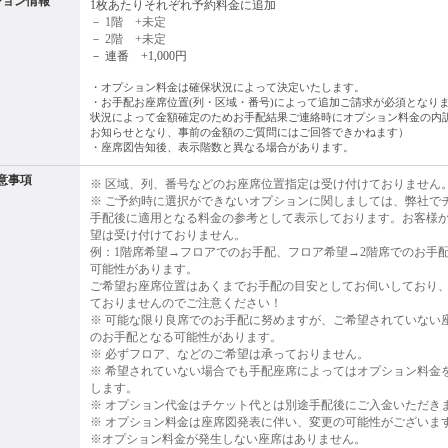
ション情報
1枚あたりそれぞれ予約料金に追加
－ 1階 +未定
－ 2階 +未定
－ 連番 +1,000円
・オプション料金は確保状況によって決定いたします。
・お手配お座席位置(列・区域・番号)によって追加ご請求が必須となり
状況によって金額確定のためお手配結果ご連絡時にオプション料金の内
お知らせとなり、事前の金額のご質問にはご回答できかねます）
・
座席図告知後、表示階数と異なる場合があります。
意事項
※ 区域、列、番号などのお座席位置指定は受け付けておりません
※ ご予約時に選択ができないオプションに関しましては、弊社で
手配後に適用となる料金の参考として表示しております。お客様
望は受け付けておりません。
例：1階席希望→フロアでのお手配、フロア希望→2階席でのお手
可能性があります。
ご希望お座席位置はあくまでお手配の目安としてお伺いしており
ておりませんのでご注意ください！
※ 可能な限り良席でのお手配に努めますが、ご希望されていない
のお手配となる可能性があります。
※ 必ずフロア、などのご希望は承っておりません。
※ 希望されていない場合でも手配座席によってはオプション料金
します。
※ オプション代金はチケット代とは別途手配後にご入金いただき
※ オプション料金は座席図発表に伴い、変更の可能性がございま
※オプション料金が発生しない座席はありません。