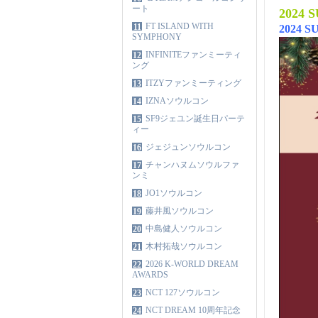
ート
202
FT ISLAND WITH
11
2024 
SYMPHONY
INFINITEファンミーティ
12
ング
ITZYファンミーティング
13
IZNAソウルコン
14
SF9ジェユン誕生日パーテ
15
ィー
ジェジュンソウルコン
16
チャンハヌムソウルファ
17
ンミ
JO1ソウルコン
18
藤井風ソウルコン
19
中島健人ソウルコン
20
木村拓哉ソウルコン
21
2026 K-WORLD DREAM
22
AWARDS
NCT 127ソウルコン
23
NCT DREAM 10周年記念
24