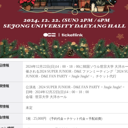
品情報
2024年12月22日(日)14：00・18：00に韓国ソウル世宗大学 大洋
催される2024 SUPER JUNIOR - D&E ファンミーティング「2024 S
JUNIOR - D&E FAN PARTY < Jingle Jingle! >」チケット代行
演情報
公演名 : 2024 SUPER JUNIOR - D&E FAN PARTY < Jingle Jingle! >
日時 : 2024年12月22日(日)14：00・18：00
会場 : 世宗大学 大洋ホール
席情報
未定
金情報
1枚 : 25,000円 (
)
予約代金＋チケット代金＋手配経費