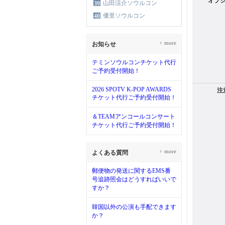
オプ
山田涼介ソウルコン
39
優里ソウルコン
40
›
more
お知らせ
テミンソウルコンチケット代行
ご予約受付開始！
2026 SPOTV K-POP AWARDS
注
チケット代行ご予約受付開始！
＆TEAMアンコールコンサート
チケット代行ご予約受付開始！
›
more
よくある質問
郵便物の発送に関するEMS番
号追跡照会はどうすればいいで
すか？
韓国以外の公演も手配できます
か？