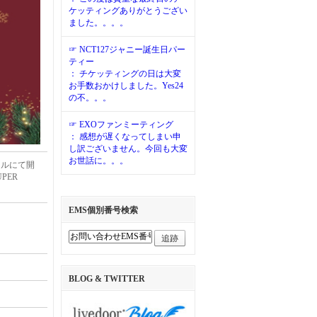
ケッティングありがとうござい
ました。。。。
☞ NCT127ジャニー誕生日パー
ティー
： チケッティングの日は大変
お手数おかけしました。Yes24
の不。。。
☞ EXOファンミーティング
： 感想が遅くなってしまい申
し訳ございません。今回も大変
お世話に。。。
ホールにて開
UPER
EMS個別番号検索
追跡
BLOG & TWITTER