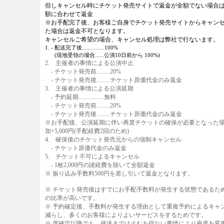
但しキャンセル時にチケット発売サイトで返金が全額でない場合
額に合わせて返金
※お手配完了後、お客様ご自身でチケット発売サイトからキャン
た場合は返金不可となります。
キャンセルご希望の場合、キャンセル処理は弊社で行ないます。
1. - 配送完了後...............100%
1.
-
(現地受領の場合......公演10日前から 100%)
2. 主催者の事情による公演中止
2.
- チケット発売前.........20%
2.
- チケット発売後.........チケット原価代金のみ返金
3. 主催者の事情による公演延期
3.
- 予約延期.................無料
3.
- チケット発売前.........20%
3.
- チケット発売後.........チケット原価代金のみ返金
※お手配後、公演延期に伴い再度チケットの確保が必要となった場
加+5,000円(手配経費2回のため)
4. 確保後のチケット発売元からの強制キャンセル
4.
- チケット原価代金のみ返金
5. チケット不可によるキャンセル
4.
- 1枚2,000円の諸経費を除いて全額返金
※ 振り込み手数料500円を差し引いて返金となります。
※ チケット発売後はすでにお手配手数料が発生する状態であるた
の比率が高いです。
※ 予約確定後、手数料が発生する理由として重複予約によるキャ
減らし、多くのお客様によりよいサービスをするためです。
※ 席確定以降でも、発送までは止むを得ない事情により座席を変