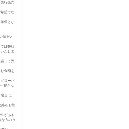
ブ先行発売
ご希望でな
て確保とな
ン情報と
しては弊社
いいたしま
を誤って弊
含む金額を
。グローバ
が可能とな
い場合は、
連絡をお願
能性がある
能な方のみ