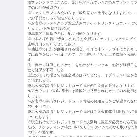
※ファンクラブにご入会、認証完了されている方のみファンクラ
での代行が可能です。
※ファンクラブ未入会の方は一般発売での代行となりますので、
いお手配となる可能性があります。
※お客様のファンクラブ認証済みのチケットリンクアカウントに
ります。(お客様名義必須)
※基本的に連番でのお手配は困難となります。
※ご本人様名義(ご参加いただく方全員)のチケットリンクのログイ
生年月日をお知らせください。
※他社様で代行を併用される場合、それに伴うトラブルにつきま
では責任を負いかねますので、ご理解いただいた上で依頼をお願
す。
例：弊社で確保したチケットを他社がキャンセル、他社が確保日
社で確保が不可、など
上記のような場合でも返金対応は不可となり、オプション料金を
ご請求します。
※お客様の決済クレジットカード情報のご提供が必須となります
ルアカウントでの決済時には韓国外で発行されたカードのみ使用
ります。
※お客様の決済クレジットカード情報のお知らせをご希望されな
代行不可です。
※お客様の決済クレジットカード情報はご入金後弊社LINEからご
いいたします。
※現在お持ちのクレジットカードは決済時に認証が必要となる可
ため、チケッティング時にLINEでリアルタイムでのやり取りが可
代行が可能です。