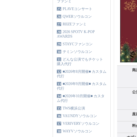
ファンミ
PLAVEコンサート
25
QWERソウルコン
26
RIIZEファンミ
27
2026 SPOTV K-POP
28
AWARDS
STAYCファンコン
29
テミンソウルコン
30
どんな公演でもチケット
31
購入代行
商
■2026年8月開催■ カスタム
32
代行
■2026年9月開催■ カスタム
33
代行
公
■2026年10月開催■ カスタ
34
ム代行
TWS横浜公演
35
座
VAUNDYソウルコン
36
VERIVERYソウルコン
37
料
WAYVソウルコン
38