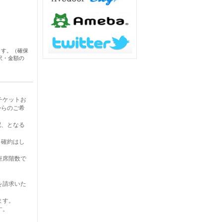
ます。（確保
訳・金額の
。
チケットお
からのご希
配、となる
、確約はし
座席階数で
を請求いた
ます。
す。