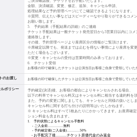
ご決済確認後、チケットをお手配いたします。
金額、決済確認、変更、修正、追加、キャンセル申請、
処理結果など予約管理ページにてご確認できるようになります。
※質問、伝えたい事などはスピーディーなやり取りができるコメ
お願い致します。
5. 予約結果（手配結果の詳細）のご連絡
チケット手配結果は一般チケット発売翌日から5営業日以内にコメ
連絡致します。
その後、予約管理ページより座席区分の情報がご覧頂けます。
※席確定以降でも、発送までは止むを得ない事情により座席を変
ただく場合もございます。
※変更・キャンセルの受付は営業時間のみ承っております。
6. チケット受領
お客様のIDで確保したチケットは公演当日お客様ご自身で受領していた
トのお渡し
お客様のIDで確保したチケットは公演当日お客様ご自身で受領していた
セルポリシー
予約確定(決済)後、お客様の都合によりキャンセルされる場合、
以下の料率でキャンセル料又はキャンセル料に相当する違約料を
また、予約の変更に関しましても、キャンセルと同様の扱いとし
キャンセル料に関する打ち分けの説明等はいたしかねます。
※ キャンセル料はすべて1枚あたりにかかってきます。お座席確
ション料金も含まれます。
1. 予約状態によるキャンセル手数料
1.
- ご入金前.................無料
1.
- 予約確定後(ご入金後)..............50%
1.
- お手配完了後............チケット原価代金のみ返金