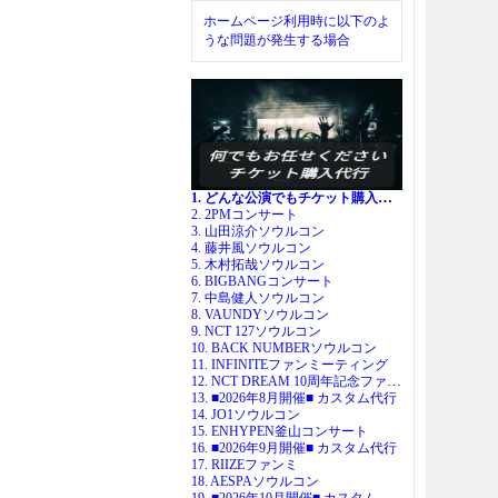
ホームページ利用時に以下のよ
うな問題が発生する場合
1. どんな公演でもチケット購入代行
2. 2PMコンサート
3. 山田涼介ソウルコン
4. 藤井風ソウルコン
5. 木村拓哉ソウルコン
6. BIGBANGコンサート
7. 中島健人ソウルコン
8. VAUNDYソウルコン
9. NCT 127ソウルコン
10. BACK NUMBERソウルコン
11. INFINITEファンミーティング
12. NCT DREAM 10周年記念ファンミ
13. ■2026年8月開催■ カスタム代行
14. JO1ソウルコン
15. ENHYPEN釜山コンサート
16. ■2026年9月開催■ カスタム代行
17. RIIZEファンミ
18. AESPAソウルコン
19. ■2026年10月開催■ カスタム代行