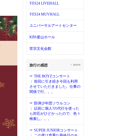
YES24 LIVEHALL
YES24 MUVHALL
ユニバーサルアートセンター
KBS釜山ホール
世宗文化会館
›
more
旅行の感想
☞ THE BOYZコンサート
： 前回に引き続き今回も利用
させていただきました。仕事の
関係で行。。。
☞ 防弾少年団ソウルコン
： 以前に個人?の代行を使った
ら対応がひどかったので、色々
検索し。。。
☞ SUPER JUNIORコンサート
： この度は貴重な最終日のチ