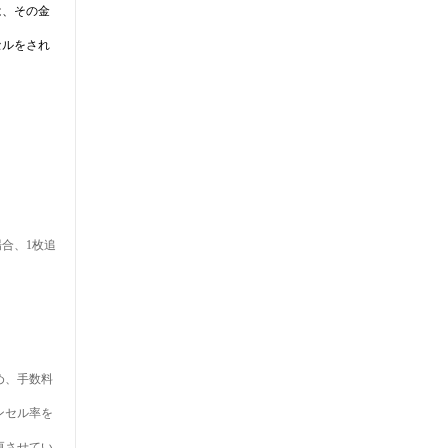
は、その金
セルをされ
合、1枚追
め、手数料
ンセル率を
更させてい