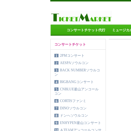
コンサートチケット代行
ミュージカ
コンサートチケット
2PMコンサート
1
AESPAソウルコン
2
BACK NUMBERソウルコ
3
ン
BIGBANGコンサート
4
CNBLUE釜山アンコール
5
コン
CORTISファンミ
6
DINOソウルコン
7
ドンへソウルコン
8
ENHYPEN釜山コンサート
9
＆TEAMアンコールコンサ
10