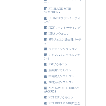
ート
FT ISLAND WITH
11
SYMPHONY
INFINITEファンミーティ
12
ング
ITZYファンミーティング
13
IZNAソウルコン
14
SF9ジェユン誕生日パーテ
15
ィー
ジェジュンソウルコン
16
チャンハヌムソウルファ
17
ンミ
JO1ソウルコン
18
藤井風ソウルコン
19
中島健人ソウルコン
20
木村拓哉ソウルコン
21
2026 K-WORLD DREAM
22
AWARDS
NCT 127ソウルコン
23
NCT DREAM 10周年記念
24