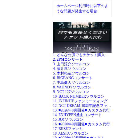
ホームページ利用時に以下のよ
うな問題が発生する場合
1. どんな公演でもチケット購入代行
2. 2PMコンサート
3. 山田涼介ソウルコン
4. 藤井風ソウルコン
5. 木村拓哉ソウルコン
6. BIGBANGコンサート
7. 中島健人ソウルコン
8. VAUNDYソウルコン
9. NCT 127ソウルコン
10. BACK NUMBERソウルコン
11. INFINITEファンミーティング
12. NCT DREAM 10周年記念ファンミ
13. ■2026年8月開催■ カスタム代行
14. ENHYPEN釜山コンサート
15. JO1ソウルコン
16. ■2026年9月開催■ カスタム代行
17. RIIZEファンミ
18. AESPAソウルコン
19. ■2026年10月開催■ カスタム代行