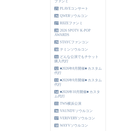
ファンミ
PLAVEコンサート
25
QWERソウルコン
26
RIIZEファンミ
27
2026 SPOTV K-POP
28
AWARDS
STAYCファンコン
29
テミンソウルコン
30
どんな公演でもチケット
31
購入代行
■2026年8月開催■ カスタム
32
代行
■2026年9月開催■ カスタム
33
代行
■2026年10月開催■ カスタ
34
ム代行
TWS横浜公演
35
VAUNDYソウルコン
36
VERIVERYソウルコン
37
WAYVソウルコン
38