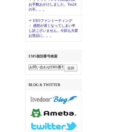
お手数おかけしました。Yes24
の不。。。
☞ EXOファンミーティング
： 感想が遅くなってしまい申
し訳ございません。今回も大変
お世話に。。。
EMS個別番号検索
追跡
BLOG & TWITTER