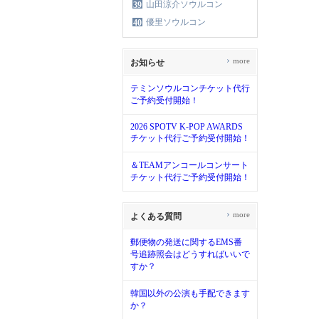
山田涼介ソウルコン
39
優里ソウルコン
40
›
more
お知らせ
テミンソウルコンチケット代行
ご予約受付開始！
2026 SPOTV K-POP AWARDS
チケット代行ご予約受付開始！
＆TEAMアンコールコンサート
チケット代行ご予約受付開始！
›
more
よくある質問
郵便物の発送に関するEMS番
号追跡照会はどうすればいいで
すか？
韓国以外の公演も手配できます
か？