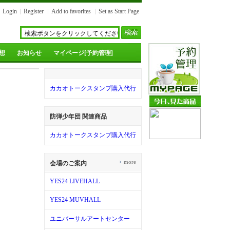
Login
Register
Add to favorites
Set as Start Page
想
お知らせ
マイページ[予約管理]
カカオトークスタンプ購入代行
防弾少年団 関連商品
カカオトークスタンプ購入代行
›
more
会場のご案内
YES24 LIVEHALL
YES24 MUVHALL
ユニバーサルアートセンター