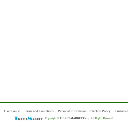
n
User Guide
Terms and Conditions
Personal Information Protection Policy
Customer
Copyright ©
TICKET-MARKET Corp.
All Rights Reserved.