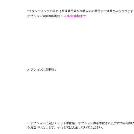
*スタンディングの場合は整理番号差が30番以内の番号まで連番とみなされます
オプション選択可能期間：~
6月27日(木)まで
オプション注意事項：
・オプション代金はチケット手配後、オプション席を手配された方にのみ追加
をお送りいたします。それまでは入金しないでください。