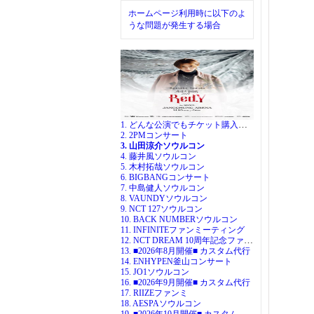
ホームページ利用時に以下のよ
うな問題が発生する場合
1. どんな公演でもチケット購入代行
2. 2PMコンサート
3. 山田涼介ソウルコン
4. 藤井風ソウルコン
5. 木村拓哉ソウルコン
6. BIGBANGコンサート
7. 中島健人ソウルコン
8. VAUNDYソウルコン
9. NCT 127ソウルコン
10. BACK NUMBERソウルコン
11. INFINITEファンミーティング
12. NCT DREAM 10周年記念ファンミ
13. ■2026年8月開催■ カスタム代行
14. ENHYPEN釜山コンサート
15. JO1ソウルコン
16. ■2026年9月開催■ カスタム代行
17. RIIZEファンミ
18. AESPAソウルコン
19. ■2026年10月開催■ カスタム代行