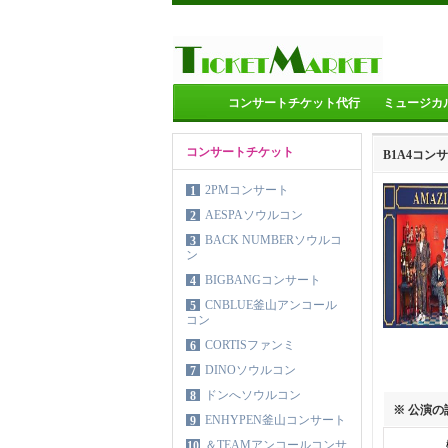
コンサートチケット代行
ミュージカ
コンサートチケット
B1A4コン
2PMコンサート
1
AESPAソウルコン
2
BACK NUMBERソウルコ
3
ン
BIGBANGコンサート
4
CNBLUE釜山アンコール
5
コン
CORTISファンミ
6
DINOソウルコン
7
ドンへソウルコン
8
※ 公演
ENHYPEN釜山コンサート
9
＆TEAMアンコールコンサ
10