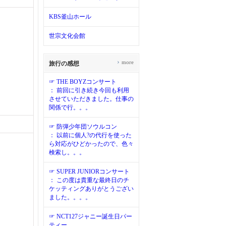
KBS釜山ホール
世宗文化会館
›
more
旅行の感想
☞ THE BOYZコンサート
： 前回に引き続き今回も利用
させていただきました。仕事の
関係で行。。。
☞ 防弾少年団ソウルコン
： 以前に個人?の代行を使った
ら対応がひどかったので、色々
検索し。。。
☞ SUPER JUNIORコンサート
： この度は貴重な最終日のチ
ケッティングありがとうござい
ました。。。。
☞ NCT127ジャニー誕生日パー
ティー