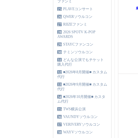
ファンミ
PLAVEコンサート
25
QWERソウルコン
26
RIIZEファンミ
27
2026 SPOTV K-POP
28
AWARDS
STAYCファンコン
29
テミンソウルコン
30
どんな公演でもチケット
31
購入代行
■2026年8月開催■ カスタム
32
代行
■2026年9月開催■ カスタム
33
代行
■2026年10月開催■ カスタ
34
ム代行
TWS横浜公演
35
VAUNDYソウルコン
36
VERIVERYソウルコン
37
WAYVソウルコン
38