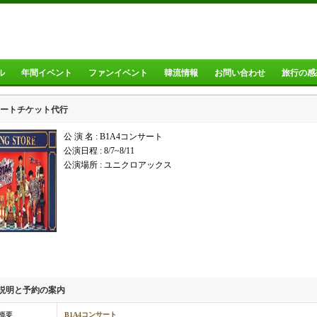
ル
年間イベント
ファンイベント
韓流情報
お問い合わせ
旅行の感
サートチケット代行
公 演 名 : B1A4コンサート
公演日程 :
8/7~8/11
公演場所 :
ユニクロアックス
の説明と予約の案内
概要
B1A4コンサート