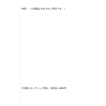
内容：（※金額はそれぞれ１席分です。）
①1階スタンディング席A、B区域＋4000円