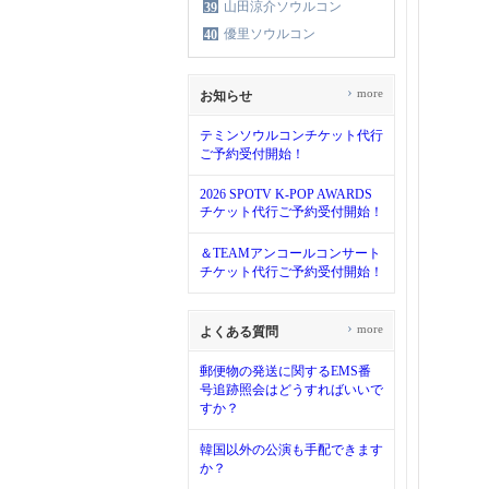
山田涼介ソウルコン
39
優里ソウルコン
40
›
more
お知らせ
テミンソウルコンチケット代行
ご予約受付開始！
2026 SPOTV K-POP AWARDS
チケット代行ご予約受付開始！
＆TEAMアンコールコンサート
チケット代行ご予約受付開始！
›
more
よくある質問
郵便物の発送に関するEMS番
号追跡照会はどうすればいいで
すか？
韓国以外の公演も手配できます
か？