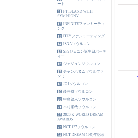
ート
FT ISLAND WITH
11
SYMPHONY
INFINITEファンミーティ
12
ング
ITZYファンミーティング
13
IZNAソウルコン
14
SF9ジェユン誕生日パーテ
15
ィー
ジェジュンソウルコン
16
チャンハヌムソウルファ
17
ンミ
JO1ソウルコン
18
藤井風ソウルコン
19
中島健人ソウルコン
20
木村拓哉ソウルコン
21
2026 K-WORLD DREAM
22
AWARDS
NCT 127ソウルコン
23
NCT DREAM 10周年記念
24