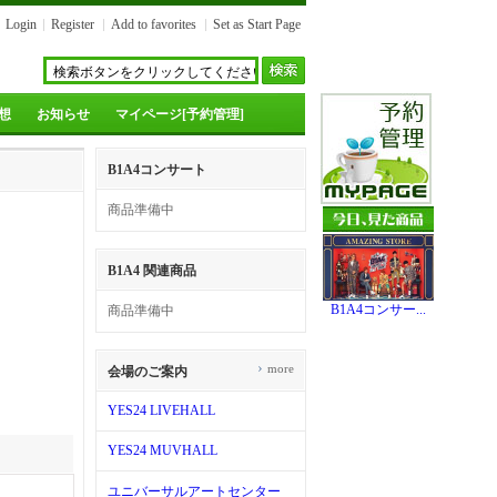
Login
Register
Add to favorites
Set as Start Page
想
お知らせ
マイページ[予約管理]
B1A4コンサート
商品準備中
B1A4 関連商品
B1A4コンサー...
商品準備中
›
more
会場のご案内
YES24 LIVEHALL
YES24 MUVHALL
ユニバーサルアートセンター