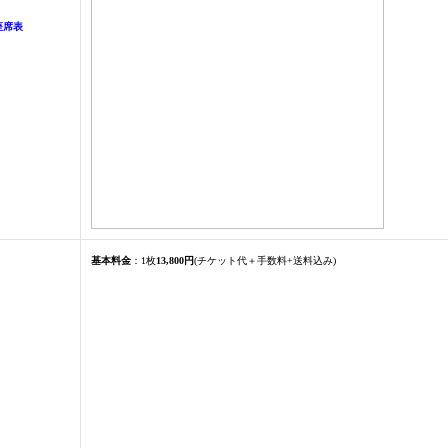
座席表
基本料金
：1枚
13,800円
(チケット代＋手数料+送料込み)